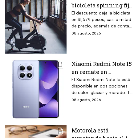
bicicleta spinning fija
con monitoreo de
El descuento deja la bicicleta
en $1,679 pesos, casi a mitad
velocidad, calorías y
de precio, además de contar
pulso, ideal para hacer
el beneficio de meses sin
08 agosto, 2026
cardio en casa
intereses
Xiaomi Redmi Note 15
en remate en
Liverpool: 256 GB de
El Xiaomi Redmi Note 15 está
disponible en dos opciones
almacenamiento,
de color: glaciar y morado. Te
cámara de 108 MP y
contamos todos los detalles
08 agosto, 2026
carga rápida
de la promoción.
Motorola está