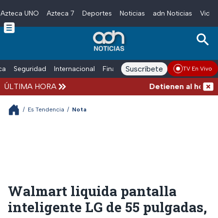
Azteca UNO
Azteca 7
Deportes
Noticias
adn Noticias
Video
Skip to main content
Suscríbete
ica
Seguridad
Internacional
Finanzas
adn Noticias Radio
Esp
TV En Vivo
ÚLTIMA HORA
Detienen al hombre 
/
Es Tendencia
/
Nota
Walmart liquida pantalla
inteligente LG de 55 pulgadas,