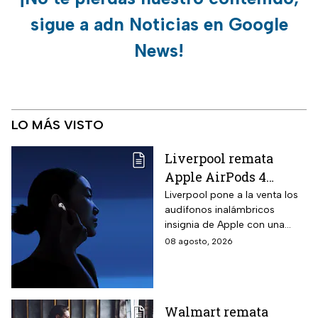
sigue a adn Noticias en Google
News!
LO MÁS VISTO
Liverpool remata
Apple AirPods 4
inalámbricos con 20%
Liverpool pone a la venta los
audífonos inalámbricos
descuento y hasta 16
insignia de Apple con una
MSI
rebaja considerable y
08 agosto, 2026
opciones de pago diferido
para todo México.
Walmart remata