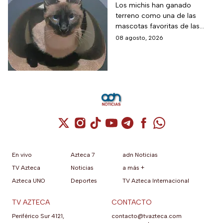
cumplir con requisitos de las
más comunes y cómo
Los michis han ganado
autoridades locales.
terreno como una de las
cuidar a estos felinos
mascotas favoritas de las
familias mexicanas y hoy 8 de
08 agosto, 2026
agosto es el Día Internacional
del gato.
Cuenta de X / Twitter (se abre en una nuev
Cuenta de Instagram (se abre en una n
Cuenta de TikTok (se abre en una
Cuenta de YouTube (se abre 
Cuenta de Telegram (se a
Cuenta de Facebook 
Cuenta de Whats
En vivo
Azteca 7
adn Noticias
TV Azteca
Noticias
a más +
Azteca UNO
Deportes
TV Azteca Internacional
TV AZTECA
CONTACTO
Periférico Sur 4121,
contacto@tvazteca.com