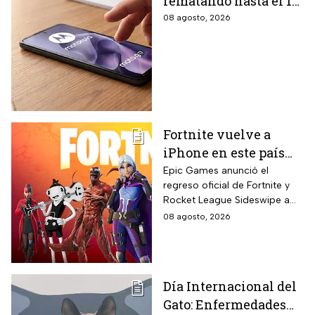
rematando hasta el 19
de agosto el celular
08 agosto, 2026
Moto G17 de 256 GB y
cámara de 50 MP con
15% de descuento por
el regreso a clases
Fortnite vuelve a
iPhone en este país
latinoamericano tras
Epic Games anunció el
regreso oficial de Fortnite y
acuerdo oficial con
Rocket League Sideswipe a
Apple en 2026
iPhones ubicados en Brasil
08 agosto, 2026
mediante descarga directa
desde Epic Games Store vía
web tras los cambios
regulatorios aplicados por
Día Internacional del
Apple en junio a las reglas de
Gato: Enfermedades
su App Store brasileña para