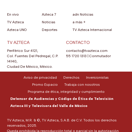
En vivo
Azteca 7
adn Noticias
TV Azteca
Noticias
a más +
Azteca UNO
Deportes
TV Azteca Internacional
TV AZTECA
CONTACTO
Periférico Sur 4121,
contacto@tvazteca.com
Col. Fuentes Del Pedregal, C.P.
55 1720 1313
|
Conmutador
14140,
Ciudad De México, México.
Aviso de privacidad
Derechos
Inversionistas
Promo Espacio
Trabaja con nosotros
Programa de ética, integridad y cumplimiento
Defensor de Audiencias y Código de Ética de Televisión
Azteca III y Televisora del Valle de México
TV Azteca, M.R. & ©, TV Azteca, S.A.B. de C.V. Todos los derechos
reservados, 2025.
Queda prohibida la reproducción total o parcial sin la autorización