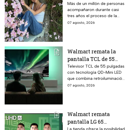
cáncer padecía la
Más de un millón de personas
acompañaron durante casi
estrella de TikTok?
tres años el proceso de la
creadora: tratamientos,
07 agosto, 2026
cirugías y hasta cumplió uno
de sus grandes sueños antes
de morir.
Walmart remata la
pantalla TCL de 55
pulgadas 4K QD-Mini
Televisor TCL de 55 pulgadas
con tecnología QD-Mini LED
Led con $6,600 de
que combina retroiluminación
descuento en línea y
Mini LED de casi precisión
07 agosto, 2026
hasta 24 meses sin
pixel con puntos cuánticos
intereses
QLED, resolución 4K UHD,
audio Onkyo 2.1 con
subwoofer, Dolby Atmos y
Walmart remata
plataforma Google TV.
pantalla LG 65
pulgadas UHD 4K con
La tienda ofrece la posibilidad