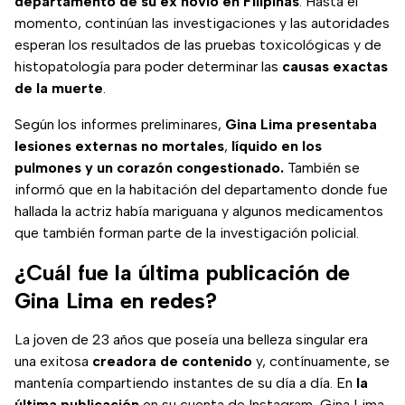
departamento de su ex novio en Filipinas
. Hasta el
momento, continúan las investigaciones y las autoridades
esperan los resultados de las pruebas toxicológicas y de
histopatología para poder determinar las
causas exactas
de la muerte
.
Según los informes preliminares,
Gina Lima presentaba
lesiones externas no mortales
,
líquido en los
pulmones y un corazón congestionado.
También se
informó que en la habitación del departamento donde fue
hallada la actriz había mariguana y algunos medicamentos
que también forman parte de la investigación policial.
¿Cuál fue la última publicación de
Gina Lima en redes?
La joven de 23 años que poseía una belleza singular era
una exitosa
creadora de contenido
y, contínuamente, se
mantenía compartiendo instantes de su día a día. En
la
última publicación
en su cuenta de Instagram, Gina Lima