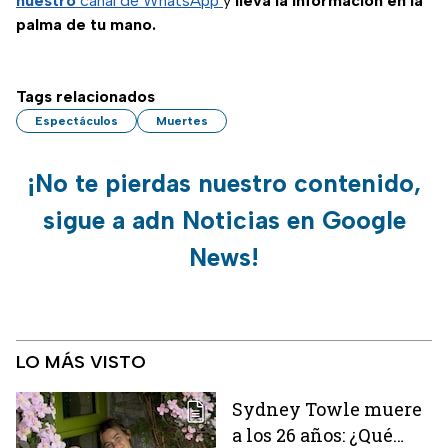
nuestro
canal de WhatsApp
y
lleva la información en la
palma de tu mano.
Tags relacionados
Espectáculos
Muertes
¡No te pierdas nuestro contenido,
sigue a adn Noticias en Google
News!
LO MÁS VISTO
Sydney Towle muere
a los 26 años: ¿Qué