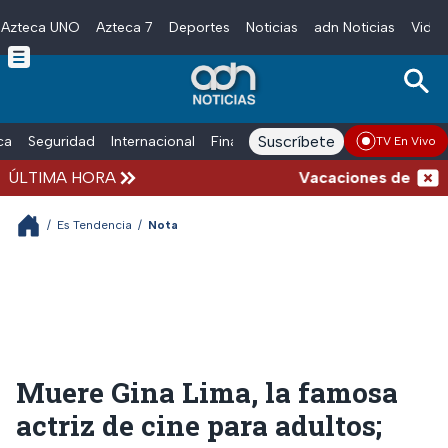
Azteca UNO
Azteca 7
Deportes
Noticias
adn Noticias
Video
Skip to main content
Suscríbete
ica
Seguridad
Internacional
Finanzas
adn Noticias Radio
Esp
TV En Vivo
ÚLTIMA HORA
Vacaciones de verano c
/
Es Tendencia
/
Nota
Muere Gina Lima, la famosa
actriz de cine para adultos;