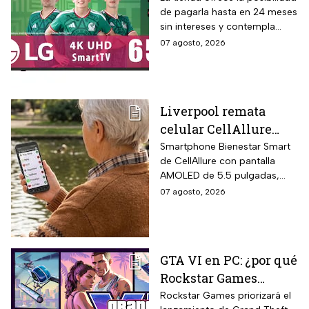
de pagarla hasta en 24 meses
funciones de
sin intereses y contempla
inteligencia artificial
devoluciones hasta 30 días
07 agosto, 2026
ThinQ
después de recibir el
producto.
Liverpool remata
celular CellAllure
Smart AMOLED 5.5
Smartphone Bienestar Smart
de CellAllure con pantalla
pulgadas con botón
AMOLED de 5.5 pulgadas,
SOS, ideal para adultos
sistema operativo Android 13
07 agosto, 2026
mayores: rebaja de 55%
con interfaz de letras y
y hasta 6 MSI
números grandes diseñada
específicamente para adultos
mayores, botón SOS físico
GTA VI en PC: ¿por qué
ubicado en la parte trasera
Rockstar Games
del equipo que activa llamada
automática al contacto de
decidió priorizar
Rockstar Games priorizará el
emergencia junto con alarma