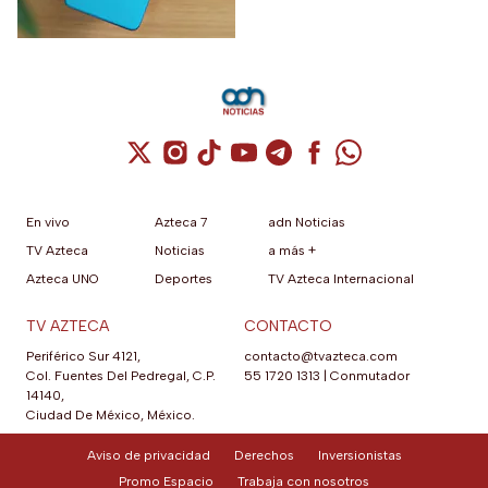
solo dura hasta el 19
dual. El Moto G67 forma parte
de esta estrategia comercial
de agosto
vigente por tiempo limitado.
Cuenta de X / Twitter (se abre en una nuev
Cuenta de Instagram (se abre en una n
Cuenta de TikTok (se abre en una
Cuenta de YouTube (se abre 
Cuenta de Telegram (se a
Cuenta de Facebook 
Cuenta de Whats
En vivo
Azteca 7
adn Noticias
TV Azteca
Noticias
a más +
Azteca UNO
Deportes
TV Azteca Internacional
TV AZTECA
CONTACTO
Periférico Sur 4121,
contacto@tvazteca.com
Col. Fuentes Del Pedregal, C.P.
55 1720 1313
|
Conmutador
14140,
Ciudad De México, México.
Aviso de privacidad
Derechos
Inversionistas
Promo Espacio
Trabaja con nosotros