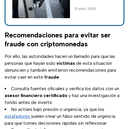
autos, usan IA para
31 julio, 2025
engañarte con
mensajes falsos;
conoce cómo evitar
caer en la trampa.
Recomendaciones para evitar ser
fraude con criptomonedas
Por ello, las autoridades hacen un llamado para que las
personas que hayan sido
víctimas
de esta situación
denuncien y también emitieron recomendaciones para
evitar caer en este
fraude
:
Consulta fuentes oficiales y verifica los datos con un
asesor financiero certificado
y haz una investigación a
fondo antes de invertir.
No actúes bajo presión o urgencia, ya que los
estafadores
suelen crear un falso sentido de urgencia
para que tomes decisiones rápidas sin reflexionar.