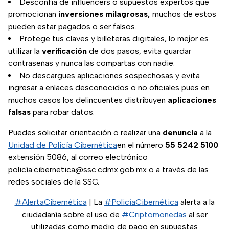
Desconfía de influencers o supuestos expertos que
promocionan
inversiones milagrosas,
muchos de estos
pueden estar pagados o ser falsos.
Protege tus claves y billeteras digitales, lo mejor es
utilizar la
verificación
de dos pasos, evita guardar
contraseñas y nunca las compartas con nadie.
No descargues aplicaciones sospechosas y evita
ingresar a enlaces desconocidos o no oficiales pues en
muchos casos los delincuentes distribuyen
aplicaciones
falsas
para robar datos.
Puedes solicitar orientación o realizar una
denuncia
a la
Unidad de Policía Cibernética
en el número
55 5242 5100
extensión 5086, al correo electrónico
policía.cibernetica@ssc.cdmx.gob.mx o a través de las
redes sociales de la SSC.
#AlertaCibernética
| La
#PolicíaCibernética
alerta a la
ciudadanía sobre el uso de
#Criptomonedas
al ser
utilizadas como medio de pago en supuestas