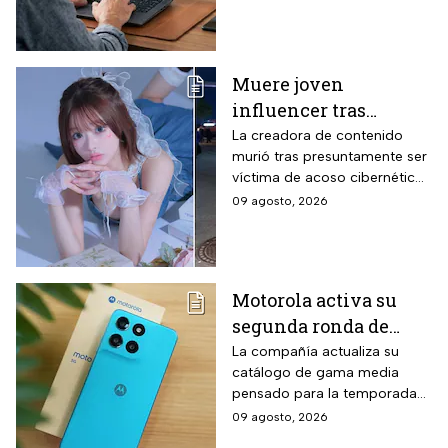
8665U de octava generación
de cuatro núcleos con
velocidad Turbo hasta 4.8
GHz, memoria RAM DDR4 de
Muere joven
16 gigabytes, pantalla Full HD
influencer tras
antirreflejos de 14 pulgadas y
sistema operativo Windows 10
polémica por
La creadora de contenido
Professional.
murió tras presuntamente ser
ENHYPEN; investigan
víctima de acoso cibernético
ciberacoso
tras un malentendido en un
09 agosto, 2026
concierto de la agrupación de
K-pop.
Motorola activa su
segunda ronda de
descuentos para el
La compañía actualiza su
catálogo de gama media
regreso a clases: el
pensado para la temporada
Moto G67 baja $2,000
escolar con un equipo de
09 agosto, 2026
pesos y la promoción
pantalla AMOLED y cámara