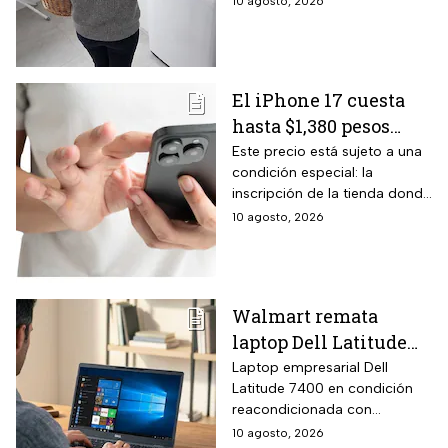
10 agosto, 2026
en hasta 12 meses sin
evita enredos y daños en las
intereses
prendas y ciclo Aqua Saving
que utiliza hasta 25 por ciento
menos de agua por lavado.
El iPhone 17 cuesta
hasta $1,380 pesos
menos si lo compras
Este precio está sujeto a una
condición especial: la
en Baja California por
inscripción de la tienda donde
este curioso motivo
se adquiera el equipo al
10 agosto, 2026
que casi nadie conoce
Padrón de Beneficiarios
Walmart remata
laptop Dell Latitude
7400 con 16 GB RAM y
Laptop empresarial Dell
Latitude 7400 en condición
$6,200 pesos de
reacondicionada con
descuento en hasta 15
procesador Intel Core i7-
10 agosto, 2026
meses sin intereses