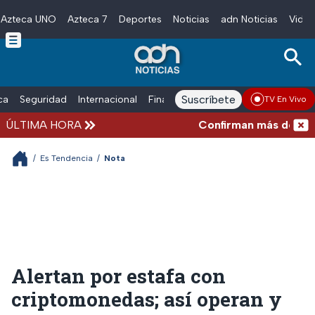
Azteca UNO
Azteca 7
Deportes
Noticias
adn Noticias
Video
Skip to main content
Suscríbete
ica
Seguridad
Internacional
Finanzas
adn Noticias Radio
Esp
TV En Vivo
ÚLTIMA HORA
Confirman más de 100 mue
/
Es Tendencia
/
Nota
Alertan por estafa con
criptomonedas; así operan y