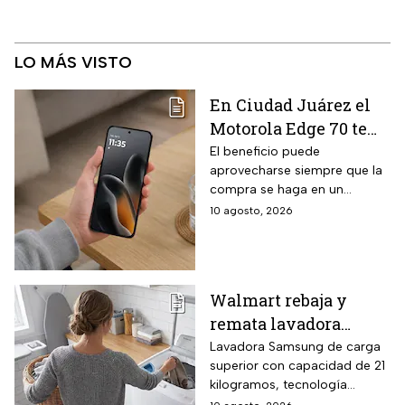
LO MÁS VISTO
En Ciudad Juárez el
Motorola Edge 70 te
sale casi $900 pesos
El beneficio puede
aprovecharse siempre que la
más barato: el IVA
compra se haga en un
fronterizo que muy
comercio inscrito en el
10 agosto, 2026
pocos conocen
Padrón de Beneficiarios
Walmart rebaja y
remata lavadora
Samsung carga
Lavadora Samsung de carga
superior con capacidad de 21
superior de 21 kg con
kilogramos, tecnología
$1,600 de descuento y
Agitador ActiveWave que