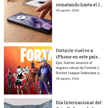
rematando hasta el 19
de agosto el celular
08 agosto, 2026
Moto G17 de 256 GB y
cámara de 50 MP con
15% de descuento por
el regreso a clases
Fortnite vuelve a
iPhone en este país
latinoamericano tras
Epic Games anunció el
regreso oficial de Fortnite y
acuerdo oficial con
Rocket League Sideswipe a
Apple en 2026
iPhones ubicados en Brasil
08 agosto, 2026
mediante descarga directa
desde Epic Games Store vía
web tras los cambios
regulatorios aplicados por
Día Internacional del
Apple en junio a las reglas de