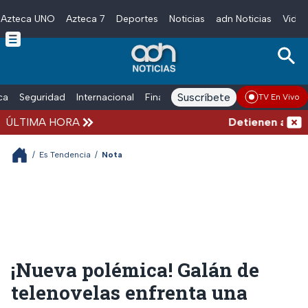
Azteca UNO
Azteca 7
Deportes
Noticias
adn Noticias
Video
Skip to main content
Suscríbete
ica
Seguridad
Internacional
Finanzas
adn Noticias Radio
Esp
TV En Vivo
ÚLTIMA HORA
Detienen al hombr
/
Es Tendencia
/
Nota
¡Nueva polémica! Galán de
telenovelas enfrenta una