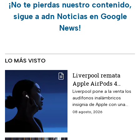
¡No te pierdas nuestro contenido,
sigue a adn Noticias en Google
News!
LO MÁS VISTO
Liverpool remata
Apple AirPods 4
inalámbricos con 20%
Liverpool pone a la venta los
audífonos inalámbricos
descuento y hasta 16
insignia de Apple con una
MSI
rebaja considerable y
08 agosto, 2026
opciones de pago diferido
para todo México.