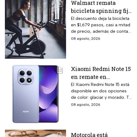
Walmart remata
bicicleta spinning fija
con monitoreo de
El descuento deja la bicicleta
en $1,679 pesos, casi a mitad
velocidad, calorías y
de precio, además de contar
pulso, ideal para hacer
el beneficio de meses sin
08 agosto, 2026
cardio en casa
intereses
Xiaomi Redmi Note 15
en remate en
Liverpool: 256 GB de
El Xiaomi Redmi Note 15 está
disponible en dos opciones
almacenamiento,
de color: glaciar y morado. Te
cámara de 108 MP y
contamos todos los detalles
08 agosto, 2026
carga rápida
de la promoción.
Motorola está