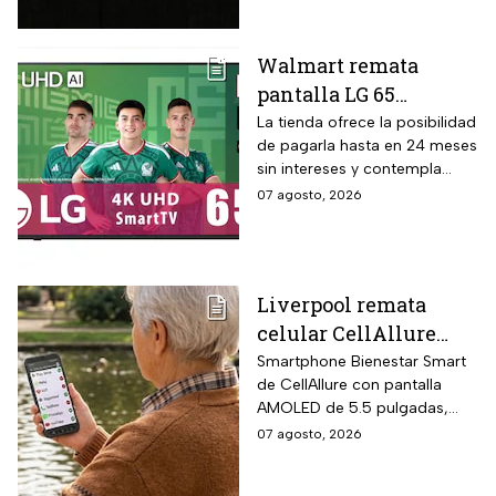
audio Onkyo 2.1 con
subwoofer, Dolby Atmos y
Walmart remata
plataforma Google TV.
pantalla LG 65
pulgadas UHD 4K con
La tienda ofrece la posibilidad
de pagarla hasta en 24 meses
funciones de
sin intereses y contempla
inteligencia artificial
devoluciones hasta 30 días
07 agosto, 2026
ThinQ
después de recibir el
producto.
Liverpool remata
celular CellAllure
Smart AMOLED 5.5
Smartphone Bienestar Smart
de CellAllure con pantalla
pulgadas con botón
AMOLED de 5.5 pulgadas,
SOS, ideal para adultos
sistema operativo Android 13
07 agosto, 2026
mayores: rebaja de 55%
con interfaz de letras y
y hasta 6 MSI
números grandes diseñada