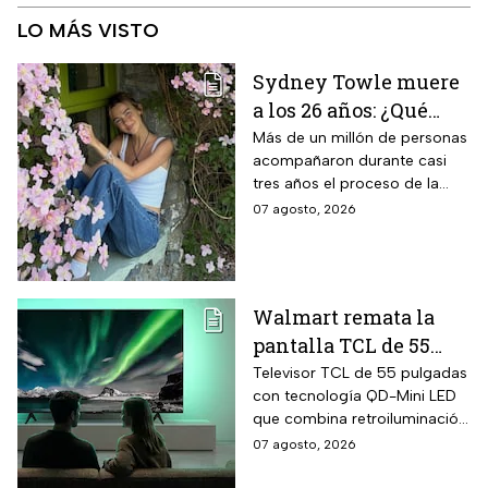
LO MÁS VISTO
Sydney Towle muere
a los 26 años: ¿Qué
cáncer padecía la
Más de un millón de personas
acompañaron durante casi
estrella de TikTok?
tres años el proceso de la
creadora: tratamientos,
07 agosto, 2026
cirugías y hasta cumplió uno
de sus grandes sueños antes
de morir.
Walmart remata la
pantalla TCL de 55
pulgadas 4K QD-Mini
Televisor TCL de 55 pulgadas
con tecnología QD-Mini LED
Led con $6,600 de
que combina retroiluminación
descuento en línea y
Mini LED de casi precisión
07 agosto, 2026
hasta 24 meses sin
pixel con puntos cuánticos
intereses
QLED, resolución 4K UHD,