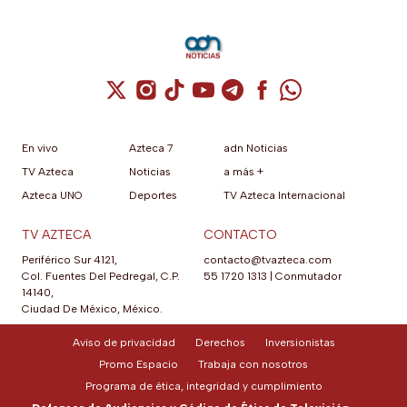
cámara principal de 200
megapíxeles con nueva lente
f/1.4 un 47 por ciento más
luminosa que la generación
anterior.
Cuenta de X / Twitter (se abre en una nuev
Cuenta de Instagram (se abre en una n
Cuenta de TikTok (se abre en una
Cuenta de YouTube (se abre 
Cuenta de Telegram (se a
Cuenta de Facebook 
Cuenta de Whats
En vivo
Azteca 7
adn Noticias
TV Azteca
Noticias
a más +
Azteca UNO
Deportes
TV Azteca Internacional
TV AZTECA
CONTACTO
Periférico Sur 4121,
contacto@tvazteca.com
Col. Fuentes Del Pedregal, C.P.
55 1720 1313
|
Conmutador
14140,
Ciudad De México, México.
Aviso de privacidad
Derechos
Inversionistas
Promo Espacio
Trabaja con nosotros
Programa de ética, integridad y cumplimiento