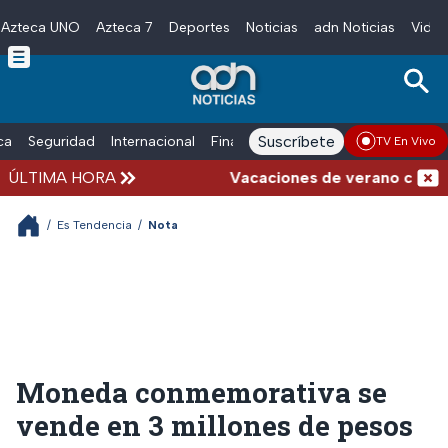
Azteca UNO
Azteca 7
Deportes
Noticias
adn Noticias
Video
Skip to main content
Suscríbete
ica
Seguridad
Internacional
Finanzas
adn Noticias Radio
Esp
TV En Vivo
ÚLTIMA HORA
Vacaciones de verano complicad
/
Es Tendencia
/
Nota
Moneda conmemorativa se
vende en 3 millones de pesos