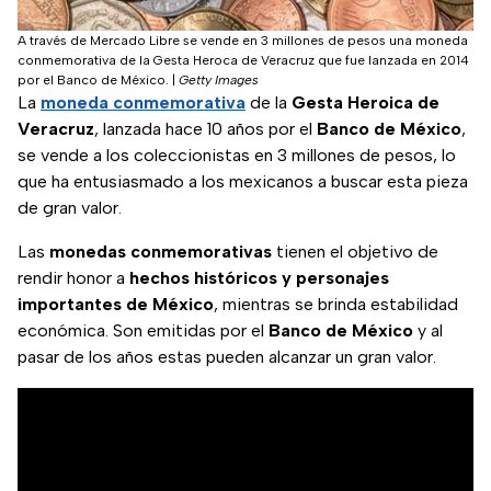
A través de Mercado Libre se vende en 3 millones de pesos una moneda
conmemorativa de la Gesta Heroca de Veracruz que fue lanzada en 2014
por el Banco de México.
|
Getty Images
La
moneda conmemorativa
de la
Gesta Heroica de
Veracruz
, lanzada hace 10 años por el
Banco de México
,
se vende a los coleccionistas en 3 millones de pesos, lo
que ha entusiasmado a los mexicanos a buscar esta pieza
de gran valor.
Las
monedas conmemorativas
tienen el objetivo de
rendir honor a
hechos históricos y personajes
importantes de México
, mientras se brinda estabilidad
económica. Son emitidas por el
Banco de México
y al
pasar de los años estas pueden alcanzar un gran valor.