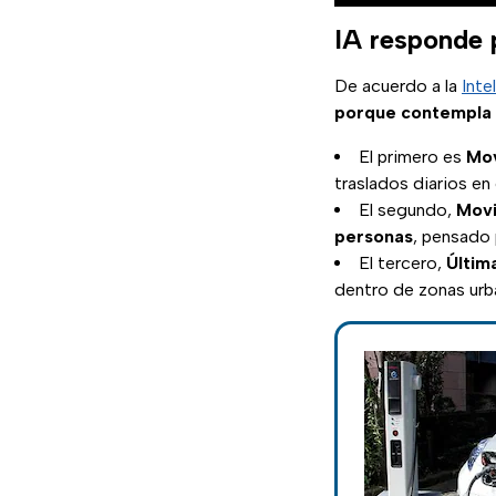
IA responde p
De acuerdo a la
Inte
porque contempla e
El primero es
Mov
traslados diarios en
El segundo,
Movi
personas
, pensado 
El tercero,
Última
dentro de zonas urb