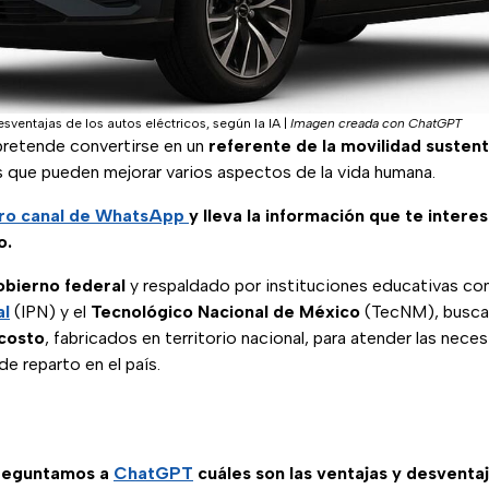
esventajas de los autos eléctricos, según la IA
|
Imagen creada con ChatGPT
retende convertirse en un
referente de la movilidad susten
s que pueden mejorar varios aspectos de la vida humana.
ro canal de WhatsApp
y lleva la información que te intere
o.
obierno federal
y respaldado por instituciones educativas c
al
(IPN) y el
Tecnológico Nacional de México
(TecNM), busca
 costo
, fabricados en territorio nacional, para atender las nec
de reparto en el país.
preguntamos a
ChatGPT
cuáles son las ventajas y desventa