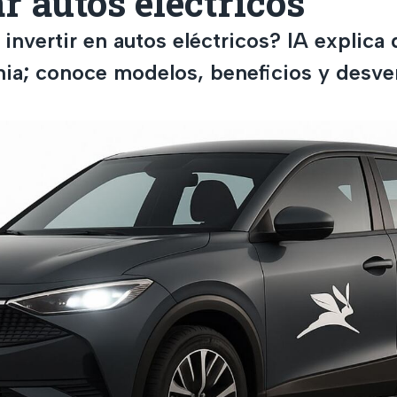
 autos eléctricos
 invertir en autos eléctricos? IA explica 
nia; conoce modelos, beneficios y desve