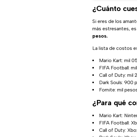
¿Cuánto cues
Si eres de los aman
más estresantes, es
pesos.
La lista de costos es
Mario Kart: mil 
FIFA Football: m
Call of Duty: mi
Dark Souls: 900 
Fornite: mil pes
¿Para qué co
Mario Kart: Nint
FIFA Football: X
Call of Duty: Xbo