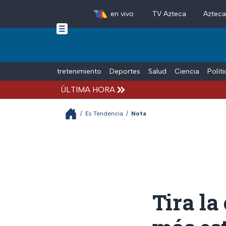
en vivo
TV Azteca
Aztec
Skip to main content
Tiempo Libre
Entretenimiento
Deportes
Salud
Ciencia
Polít
ÚLTIMA HORA
/
Es Tendencia
/
Nota
Tira la