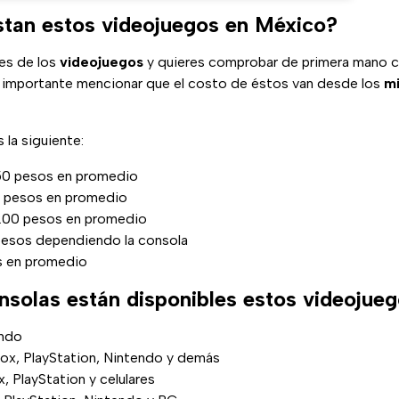
tan estos videojuegos en México?
tes de los
videojuegos
y quieres comprobar de primera mano cu
 importante mencionar que el costo de éstos van desde los
mi
 la siguiente:
050 pesos en promedio
il pesos en promedio
l 200 pesos en promedio
pesos dependiendo la consola
os en promedio
nsolas están disponibles estos videojue
endo
box, PlayStation, Nintendo y demás
x, PlayStation y celulares