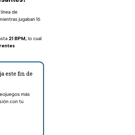
 línea de
mientras jugaban 16
asta
21 BPM,
lo cual
erentes
a este fin de
ideojuegos más
sión con tu