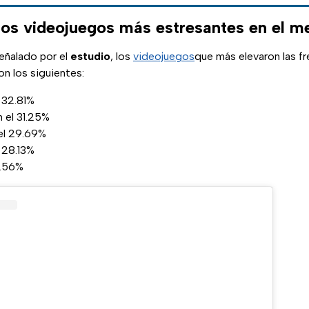
los videojuegos más estresantes en el 
eñalado por el
estudio
, los
videojuegos
que más elevaron las f
on los siguientes:
 32.81%
 el 31.25%
 el 29.69%
 28.13%
6.56%