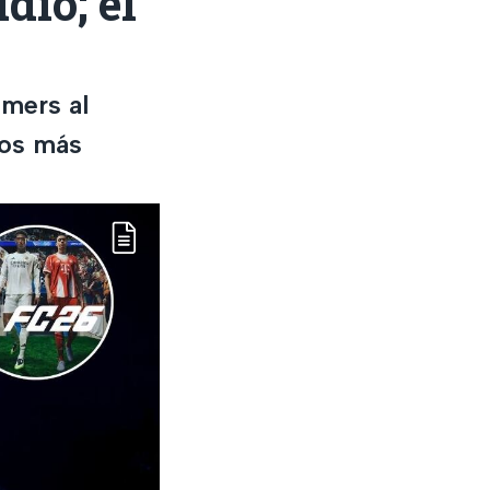
dio; el
amers al
los más