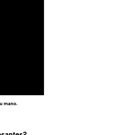
tu mano.
esantes?