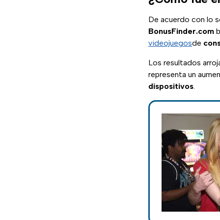
De acuerdo con lo se
BonusFinder.com
b
videojuegos
de
cons
Los resultados arroj
representa un aument
dispositivos
.