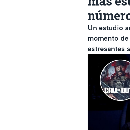
más est
número 
Un estudio an
momento de ut
estresantes s