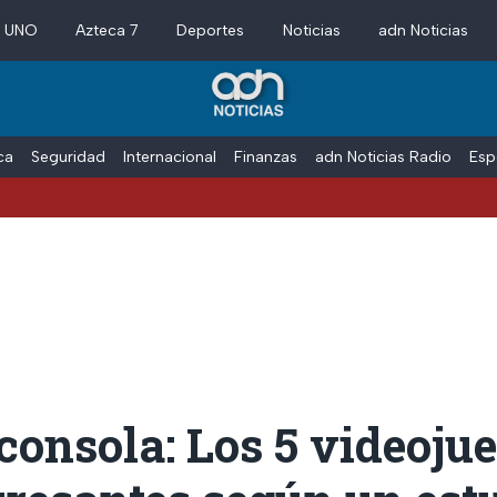
a UNO
Azteca 7
Deportes
Noticias
adn Noticias
ica
Seguridad
Internacional
Finanzas
adn Noticias Radio
Esp
 consola: Los 5 videoju