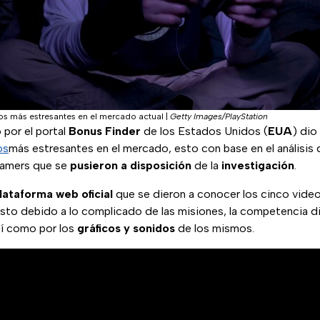
os más estresantes en el mercado actual
|
Getty Images/PlayStation
 por el portal
Bonus Finder
de los Estados Unidos (
EUA
) dio
os
más estresantes en el mercado, esto con base en el análisis 
gamers que se
pusieron
a
disposición
de la
investigación
.
lataforma
web
oficial
que se dieron a conocer los cinco video
esto debido a lo complicado de las misiones, la competencia d
sí como por los
gráficos
y
sonidos
de los mismos.