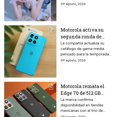
ciberacoso
tras un malentendido en un
09 agosto, 2026
concierto de la agrupación de
K-pop.
Motorola activa su
segunda ronda de
descuentos para el
La compañía actualiza su
catálogo de gama media
regreso a clases: el
pensado para la temporada
Moto G67 baja $2,000
escolar con un equipo de
09 agosto, 2026
pesos y la promoción
pantalla AMOLED y cámara
solo dura hasta el 19
dual. El Moto G67 forma parte
de esta estrategia comercial
de agosto
vigente por tiempo limitado.
Motorola remata el
Edge 70 de 512 GB
ultradelgado con tres
La marca confirma
disponibilidad en tiendas
cámaras de 50 MP y
mexicanas con el trío de
$2,000 pesos de
lentes de alta resolución que
09 agosto, 2026