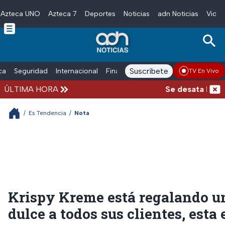
Azteca UNO
Azteca 7
Deportes
Noticias
adn Noticias
Video
Skip to main content
Suscríbete
ica
Seguridad
Internacional
Finanzas
adn Noticias Radio
Esp
TV En Vivo
ÚLTIMA HORA
Se desata balacer
/
Es Tendencia
/
Nota
Krispy Kreme está regalando u
dulce a todos sus clientes, esta 