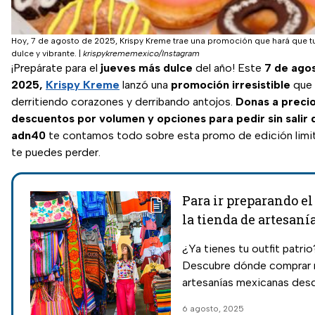
Hoy, 7 de agosto de 2025, Krispy Kreme trae una promoción que hará que t
dulce y vibrante.
|
krispykrememexico/Instagram
¡Prepárate para el
jueves más dulce
del año! Este
7 de ago
2025,
Krispy Kreme
lanzó una
promoción irresistible
que 
derritiendo corazones y derribando antojos.
Donas a precio
descuentos por volumen y opciones para pedir sin salir 
adn40
te contamos todo sobre esta promo de edición limi
te puedes perder.
Para ir preparando el 
la tienda de artesaní
ropa mexicana buena
¿Ya tienes tu outfit patrio
bonita y barata en 
Descubre dónde comprar 
artesanías mexicanas des
pesos en el Centro Histór
6 agosto, 2025