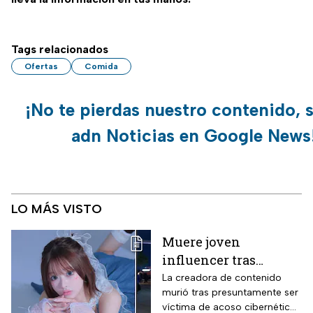
Tags relacionados
Ofertas
Comida
¡No te pierdas nuestro contenido, 
adn Noticias en Google News
LO MÁS VISTO
Muere joven
influencer tras
polémica por
La creadora de contenido
murió tras presuntamente ser
ENHYPEN; investigan
víctima de acoso cibernético