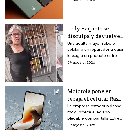
descuento en hasta 18
caracteriza al modelo.
meses sin intereses
Lady Paquete se
disculpa y devuelve
celular que robó a
Una adulta mayor robó el
celular a un repartidor a quien
repartidor en
le exigía un paquete entre
Coacalco: “Tuvo un
gritos y reclamos.
09 agosto, 2026
arranque”
Motorola pone en
rebaja el celular Razr
70 plegable de 256 GB
La empresa estadounidense
móvil ofrece el equipo
con 16% de descuento
plegable con pantalla Extreme
y hasta 18 MSI
AMOLED y cámaras de 50 MP
09 agosto, 2026