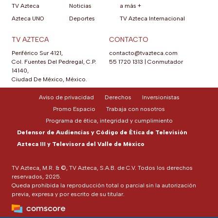
TV Azteca
Noticias
a más +
Azteca UNO
Deportes
TV Azteca Internacional
TV AZTECA
CONTACTO
Periférico Sur 4121,
contacto@tvazteca.com
Col. Fuentes Del Pedregal, C.P.
55 1720 1313
|
Conmutador
14140,
Ciudad De México, México.
Aviso de privacidad
Derechos
Inversionistas
Promo Espacio
Trabaja con nosotros
Programa de ética, integridad y cumplimiento
Defensor de Audiencias y Código de Ética de Televisión
Azteca III y Televisora del Valle de México
TV Azteca, M.R. & ©, TV Azteca, S.A.B. de C.V. Todos los derechos
reservados, 2025.
Queda prohibida la reproducción total o parcial sin la autorización
previa, expresa y por escrito de su titular.