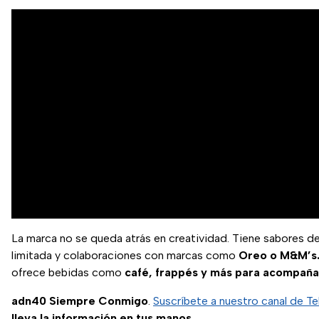
La marca no se queda atrás en creatividad. Tiene sabores d
limitada y colaboraciones con marcas como
Oreo o M&M’s
ofrece bebidas como
café, frappés y más para acompañar
adn40 Siempre Conmigo
.
Suscríbete a nuestro canal de T
lleva la información en tus manos.