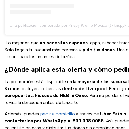
Una publicación compartida por Krispy Kreme México (@krispyk
¡Lo mejor es que
no necesitas cupones,
apps, ni hacer truc
Solo llega a tu sucursal más cercana y
pide tus donas.
Una o
de oro para los amantes del azúcar.
¿Dónde aplica esta oferta y cómo pedi
La promoción está disponible en la
mayoría de las sucursal
Kreme,
incluyendo tiendas
dentro de Liverpool.
Pero ojo:
aeropuertos, kioscos de HEB ni Oxxo.
Para no perder el vi
revisa la ubicación antes de lanzarte.
Además, puedes
pedir a domicilio
a través de
Uber Eats o
contactarlos por WhatsApp al 800 008 0088.
Así, puede
calientito en casa y disfrutar tus donas sin complicaciones.