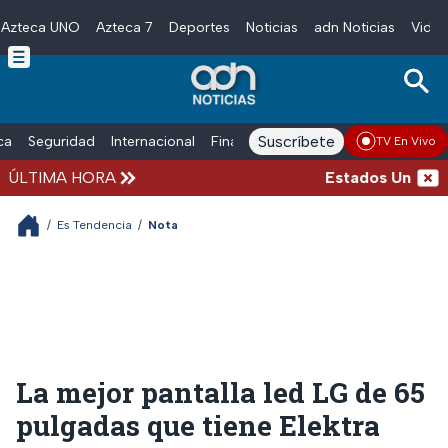
Azteca UNO
Azteca 7
Deportes
Noticias
adn Noticias
Video
Skip to main content
Suscríbete
ica
Seguridad
Internacional
Finanzas
adn Noticias Radio
Esp
TV En Vivo
ÚLTIMA HORA
Estados Unidos sus
/
Es Tendencia
/
Nota
La mejor pantalla led LG de 65
pulgadas que tiene Elektra