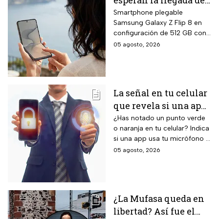
esperan la llegada del
nuevo celular
Smartphone plegable
Samsung Galaxy Z Flip 8 en
Samsung Z Flip8 de
configuración de 512 GB con
512GB, Liverpool
pantalla principal Dynamic
05 agosto, 2026
rebaja el valor de la
AMOLED 2X de 6.9 pulgadas,
preventa y ofrece
pantalla exterior Super
AMOLED de 4.1 pulgadas, 12
hasta 24 meses sin
GB de RAM, siete años de
intereses
La señal en tu celular
actualizaciones de sistema
que revela si una app
operativo garantizadas y suite
completa de Galaxy AI con
te está escuchando
¿Has notado un punto verde
inteligencia artificial integrada.
o naranja en tu celular? Indica
¡No la ignores!
si una app usa tu micrófono o
cámara, clave para tu
05 agosto, 2026
privacidad; ¡No lo ignores!
¿La Mufasa queda en
libertad? Así fue el