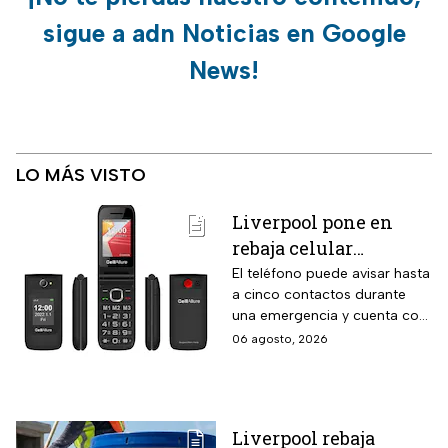
sigue a adn Noticias en Google
News!
LO MÁS VISTO
Liverpool pone en
rebaja celular
CellAllure Bienestar
El teléfono puede avisar hasta
a cinco contactos durante
para adultos mayores
una emergencia y cuenta con
con botón SOS y hasta
envío gratis a domicilio
06 agosto, 2026
6 MSI
Liverpool rebaja