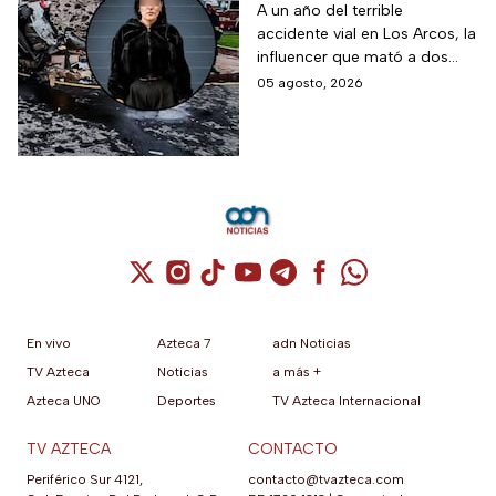
aparatoso accidente
A un año del terrible
accidente vial en Los Arcos, la
en Los Arcos de
influencer que mató a dos
Querétaro en el que
personas podría ser liberada
05 agosto, 2026
murieron 2 personas
tras aceptar su
responsabilidad y pagar una
multa.
Cuenta de X / Twitter (se abre en una nuev
Cuenta de Instagram (se abre en una n
Cuenta de TikTok (se abre en una
Cuenta de YouTube (se abre 
Cuenta de Telegram (se a
Cuenta de Facebook 
Cuenta de Whats
En vivo
Azteca 7
adn Noticias
TV Azteca
Noticias
a más +
Azteca UNO
Deportes
TV Azteca Internacional
TV AZTECA
CONTACTO
Periférico Sur 4121,
contacto@tvazteca.com