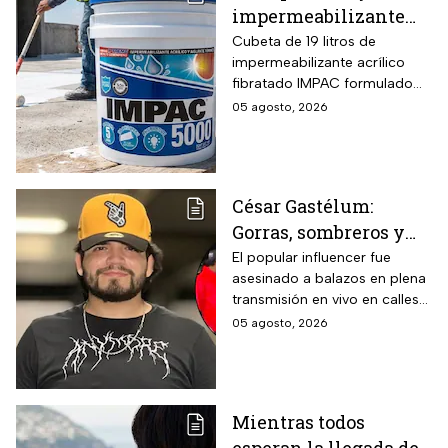
impermeabilizante
fibratado IMPAC de 19
Cubeta de 19 litros de
impermeabilizante acrílico
litros y secado rápido
fibratado IMPAC formulado
de 4-6 horas con hasta
con base agua, resinas
05 agosto, 2026
13 MSI
acrílicas y fibras sintéticas
reforzantes que sustituyen la
tela de refuerzo tradicional,
compatibilidad con concreto,
César Gastélum:
lámina galvanizada,
Gorras, sombreros y
fibrocemento y ladrillos,
además de fórmula libre de
las letras MZ, las
El popular influencer fue
asbesto y no inflamable.
asesinado a balazos en plena
pistas que investigan
transmisión en vivo en calles
tras el asesinato del
de Culiacán, Sinaloa.
05 agosto, 2026
influencer
Mientras todos