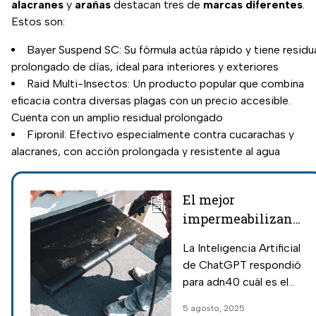
alacranes
y
arañas
destacan tres de
marcas
diferentes
.
Estos son:
Bayer Suspend SC: Su fórmula actúa rápido y tiene residu
prolongado de días, ideal para interiores y exteriores
Raid Multi-Insectos: Un producto popular que combina
eficacia contra diversas plagas con un precio accesible.
Cuenta con un amplio residual prolongado
Fipronil: Efectivo especialmente contra cucarachas y
alacranes, con acción prolongada y resistente al agua
El mejor
impermeabilizante
para esta
La Inteligencia Artificial
temporada de
de ChatGPT respondió
lluvias según la IA
para adn40 cuál es el
mejor
5 agosto, 2025
impermeabilizante para