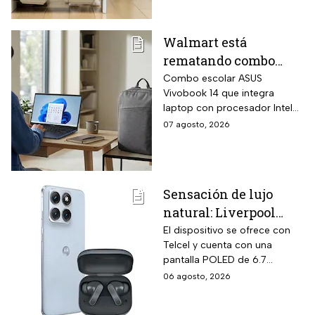
ventajas de cada uno para
que elijas el que más le
convenga.
Walmart está
rematando combo
para regreso a clases
Combo escolar ASUS
Vivobook 14 que integra
con laptop ASUS
laptop con procesador Intel
Vivobook de 256GB y
Core i3-1315U de 6 núcleos
07 agosto, 2026
14 pulgadas + mochila
con velocidad Turbo hasta
con hasta 6 MSI
4.5 GHz, memoria RAM DDR4
de 24 gigabytes, pantalla Full
HD antirreflejos de 14
Sensación de lujo
pulgadas y mochila ASUS
natural: Liverpool
incluida en el mismo
empaque oficial.
remata el Motorola
El dispositivo se ofrece con
Telcel y cuenta con una
Edge 70 Fusion de
pantalla POLED de 6.7
256GB de
pulgadas y funciones
06 agosto, 2026
almacenamiento,
enfocadas en rendimiento,
cámara de 50MP y
fotografía y entretenimiento.