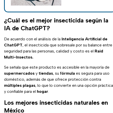
evitar goteras y
problemas durante esta
temporada de lluvias.
¿Cuál es el mejor insecticida según la
IA de ChatGPT?
De acuerdo con el análisis de la
Inteligencia Artificial de
ChatGPT
, el insecticida que sobresale por su balance entre
seguridad para las personas, calidad y costo es el
Raid
Multi-Insectos.
Se señala que este producto es accesible en la mayoría de
supermercados
y
tiendas
, su
fórmula
es segura para uso
doméstico, además de que ofrece protección contra
múltiples plagas
, lo que lo convierte en una opción práctica
y confiable para el
hogar
.
Los mejores insecticidas naturales en
México