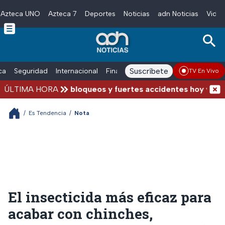
Azteca UNO
Azteca 7
Deportes
Noticias
adn Noticias
Video
Skip to main content
Suscríbete
ica
Seguridad
Internacional
Finanzas
adn Noticias Radio
Esp
TV En Vivo
 cerradas por bloqueos y fuertes accidentes hoy viernes 
ÚLTIMA HORA
/
Es Tendencia
/
Nota
El insecticida más eficaz para
acabar con chinches,