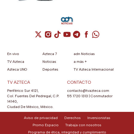
audífonos de regalo
Cuenta de X / Twitter (se abre en una nuev
Cuenta de Instagram (se abre en una n
Cuenta de TikTok (se abre en una
Cuenta de YouTube (se abre 
Cuenta de Telegram (se a
Cuenta de Facebook 
Cuenta de Whats
En vivo
Azteca 7
adn Noticias
TV Azteca
Noticias
a más +
Azteca UNO
Deportes
TV Azteca Internacional
TV AZTECA
CONTACTO
Periférico Sur 4121,
contacto@tvazteca.com
Col. Fuentes Del Pedregal, C.P.
55 1720 1313
|
Conmutador
14140,
Ciudad De México, México.
Aviso de privacidad
Derechos
Inversionistas
Promo Espacio
Trabaja con nosotros
Programa de ética, integridad y cumplimiento