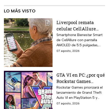
LO MÁS VISTO
Liverpool remata
celular CellAllure
Smart AMOLED 5.5
Smartphone Bienestar Smart
de CellAllure con pantalla
pulgadas con botón
AMOLED de 5.5 pulgadas,
SOS, ideal para adultos
sistema operativo Android 13
07 agosto, 2026
mayores: rebaja de 55%
con interfaz de letras y
y hasta 6 MSI
números grandes diseñada
específicamente para adultos
mayores, botón SOS físico
GTA VI en PC: ¿por qué
ubicado en la parte trasera
Rockstar Games
del equipo que activa llamada
automática al contacto de
decidió priorizar
Rockstar Games priorizará el
emergencia junto con alarma
lanzamiento de Grand Theft
PlayStation 5 y Xbox
sonora potente.
Auto VI en PlayStation 5 y
Series X?
Xbox Series X/S el 19 de
07 agosto, 2026
noviembre de 2026 sin