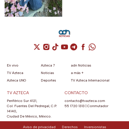
cirugías y hasta cumplió uno
de sus grandes sueños antes
de morir.
Cuenta de X / Twitter (se abre en una nuev
Cuenta de Instagram (se abre en una n
Cuenta de TikTok (se abre en una
Cuenta de YouTube (se abre 
Cuenta de Telegram (se a
Cuenta de Facebook 
Cuenta de Whats
En vivo
Azteca 7
adn Noticias
TV Azteca
Noticias
a más +
Azteca UNO
Deportes
TV Azteca Internacional
TV AZTECA
CONTACTO
Periférico Sur 4121,
contacto@tvazteca.com
Col. Fuentes Del Pedregal, C.P.
55 1720 1313
|
Conmutador
14140,
Ciudad De México, México.
Aviso de privacidad
Derechos
Inversionistas