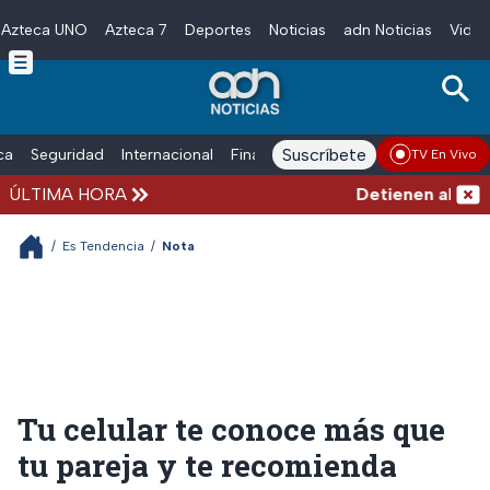
Azteca UNO
Azteca 7
Deportes
Noticias
adn Noticias
Video
Skip to main content
Suscríbete
ica
Seguridad
Internacional
Finanzas
adn Noticias Radio
Esp
TV En Vivo
ÚLTIMA HORA
Detienen al hombr
/
Es Tendencia
/
Nota
Tu celular te conoce más que
tu pareja y te recomienda