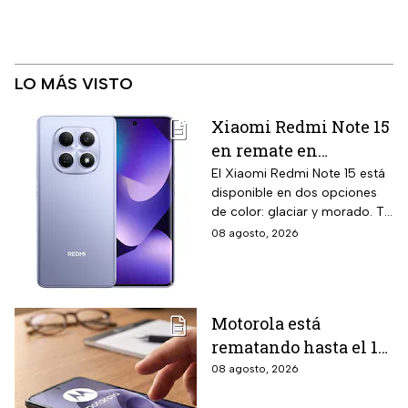
LO MÁS VISTO
Xiaomi Redmi Note 15
en remate en
Liverpool: 256 GB de
El Xiaomi Redmi Note 15 está
disponible en dos opciones
almacenamiento,
de color: glaciar y morado. Te
cámara de 108 MP y
contamos todos los detalles
08 agosto, 2026
carga rápida
de la promoción.
Motorola está
rematando hasta el 19
de agosto el celular
08 agosto, 2026
Moto G17 de 256 GB y