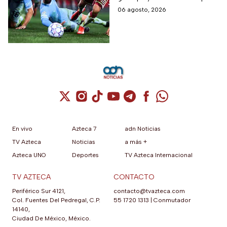
FC 27 y remarcó algunas
06 agosto, 2026
correcciones para la nueva
entrega del videojuego con
lanzamiento programado
para el 25 de septiembre de
2026.
Cuenta de X / Twitter (se abre en una nuev
Cuenta de Instagram (se abre en una n
Cuenta de TikTok (se abre en una
Cuenta de YouTube (se abre 
Cuenta de Telegram (se a
Cuenta de Facebook 
Cuenta de Whats
En vivo
Azteca 7
adn Noticias
TV Azteca
Noticias
a más +
Azteca UNO
Deportes
TV Azteca Internacional
TV AZTECA
CONTACTO
Periférico Sur 4121,
contacto@tvazteca.com
Col. Fuentes Del Pedregal, C.P.
55 1720 1313
|
Conmutador
14140,
Ciudad De México, México.