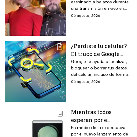
mediante cepillo de ixtle sin
asesinado a balazos durante
influencer en redes
necesidad de tela de refuerzo
una transmisión en vivo en
sociales: “La cita
adicional.
calles del municipio de
06 agosto, 2026
fresita” | VIDEO
Culiacán en Sinaloa.
¿Perdiste tu celular?
El truco de Google
para localizarlo y
Google te ayuda a localizar,
bloquear o borrar tus datos
proteger tus datos
del celular, incluso de forma
remota; debes tener activada
06 agosto, 2026
esta función para proteger tu
información antes de que sea
tarde.
Mientras todos
esperan por el
Samsung Z Flip8,
En medio de la expectativa
por el nuevo lanzamiento de
Liverpool rebaja y