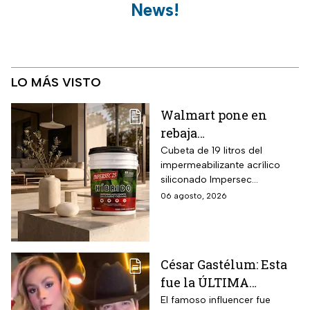
News!
LO MÁS VISTO
Walmart pone en
rebaja
impermeabilizante
Cubeta de 19 litros del
impermeabilizante acrílico
ecológico Impersec 10
siliconado Impersec
años con caucho
formulado con hasta 60 por
06 agosto, 2026
reciclado de 19 litros
ciento de caucho reciclado
para la temporada de
de llantas, vida útil
garantizada hasta 10 años,
lluvias
propiedades aislantes
César Gastélum: Esta
térmicas frente al frío y calor,
fue la ÚLTIMA
reducción del paso de ruidos
exteriores y aplicación directa
publicación del
El famoso influencer fue