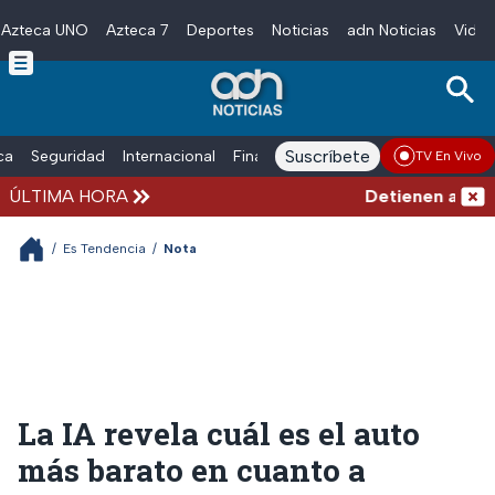
Azteca UNO
Azteca 7
Deportes
Noticias
adn Noticias
Video
Skip to main content
Suscríbete
ica
Seguridad
Internacional
Finanzas
adn Noticias Radio
Esp
TV En Vivo
ÚLTIMA HORA
Detienen al exgo
/
Es Tendencia
/
Nota
La IA revela cuál es el auto
más barato en cuanto a