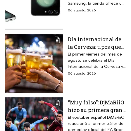
Samsung, la tienda ofrece un
remata el Galaxy Z
modelo anterior a un precio
06 agosto, 2026
Flip5 de 256GB a tres
más económico.
veces menos
Día Internacional de
la Cerveza: tipos que
hay con base en su
El primer viernes del mes de
agosto se celebra el Día
sabor y fermentación
Internacional de la Cerveza y
si quieres celebrarlo
06 agosto, 2026
tomándote una, te contamos
los tipos que hay y sus
características.
“Muy falso”: DjMaRiiO
hizo su primera gran
crítica al gameplay
El youtuber español DjMaRiiO
reaccionó al primer tráiler de
del EA Sports FC 27
gameplay oficial del EA Sports