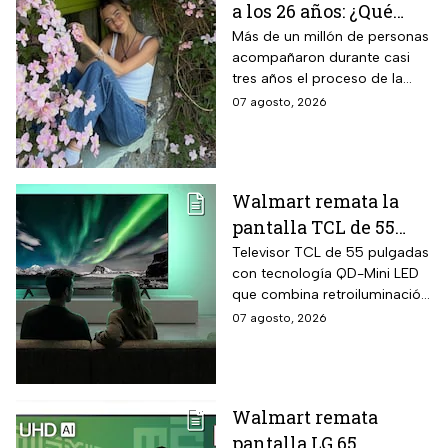
a los 26 años: ¿Qué
cáncer padecía la
Más de un millón de personas
acompañaron durante casi
estrella de TikTok?
tres años el proceso de la
creadora: tratamientos,
07 agosto, 2026
cirugías y hasta cumplió uno
de sus grandes sueños antes
de morir.
Walmart remata la
pantalla TCL de 55
pulgadas 4K QD-Mini
Televisor TCL de 55 pulgadas
con tecnología QD-Mini LED
Led con $6,600 de
que combina retroiluminación
descuento en línea y
Mini LED de casi precisión
07 agosto, 2026
hasta 24 meses sin
pixel con puntos cuánticos
intereses
QLED, resolución 4K UHD,
audio Onkyo 2.1 con
subwoofer, Dolby Atmos y
Walmart remata
plataforma Google TV.
pantalla LG 65