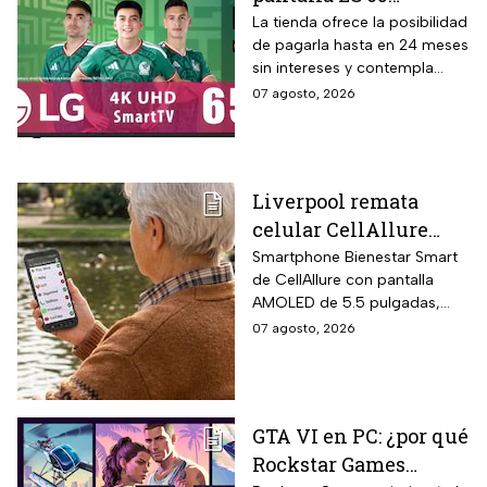
pulgadas UHD 4K con
La tienda ofrece la posibilidad
de pagarla hasta en 24 meses
funciones de
sin intereses y contempla
inteligencia artificial
devoluciones hasta 30 días
07 agosto, 2026
ThinQ
después de recibir el
producto.
Liverpool remata
celular CellAllure
Smart AMOLED 5.5
Smartphone Bienestar Smart
de CellAllure con pantalla
pulgadas con botón
AMOLED de 5.5 pulgadas,
SOS, ideal para adultos
sistema operativo Android 13
07 agosto, 2026
mayores: rebaja de 55%
con interfaz de letras y
y hasta 6 MSI
números grandes diseñada
específicamente para adultos
mayores, botón SOS físico
GTA VI en PC: ¿por qué
ubicado en la parte trasera
Rockstar Games
del equipo que activa llamada
automática al contacto de