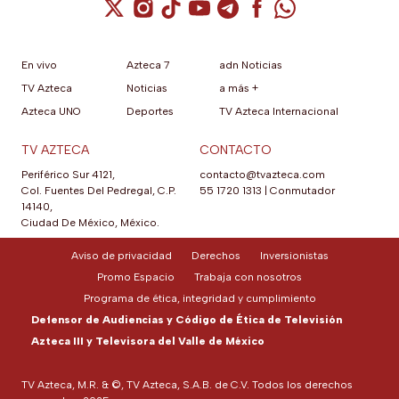
anterior.
Cuenta de X / Twitter (se abre en una nuev
Cuenta de Instagram (se abre en una n
Cuenta de TikTok (se abre en una
Cuenta de YouTube (se abre 
Cuenta de Telegram (se a
Cuenta de Facebook 
Cuenta de Whats
En vivo
Azteca 7
adn Noticias
TV Azteca
Noticias
a más +
Azteca UNO
Deportes
TV Azteca Internacional
TV AZTECA
CONTACTO
Periférico Sur 4121,
contacto@tvazteca.com
Col. Fuentes Del Pedregal, C.P.
55 1720 1313
|
Conmutador
14140,
Ciudad De México, México.
Aviso de privacidad
Derechos
Inversionistas
Promo Espacio
Trabaja con nosotros
Programa de ética, integridad y cumplimiento
Defensor de Audiencias y Código de Ética de Televisión
Azteca III y Televisora del Valle de México
TV Azteca, M.R. & ©, TV Azteca, S.A.B. de C.V. Todos los derechos