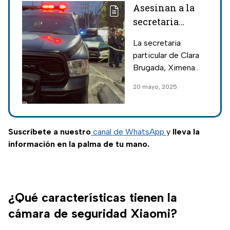
Asesinan a la
secretaria
particular de
La secretaria
Clara Brugada y
particular de Clara
a su asesor
Brugada, Ximena
Guzmán y su asesor
20 mayo, 2025
José Muñoz, fueron
asesinados en un
ataque directo este
martes.
Suscríbete a nuestro
canal de WhatsApp
y
lleva la
información en la palma de tu mano.
¿Qué características tienen la
cámara de seguridad Xiaomi?