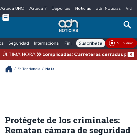
Azteca UNO
Azteca 7
Deportes
Noticias
adn Noticias
Video
Skip to main content
Suscríbete
ica
Seguridad
Internacional
Finanzas
adn Noticias Radio
Esp
TV En Vivo
nes de verano complicadas: Carreteras cerradas por bloqu
ÚLTIMA HORA
/
Es Tendencia
/
Nota
Protégete de los criminales:
Rematan cámara de seguridad