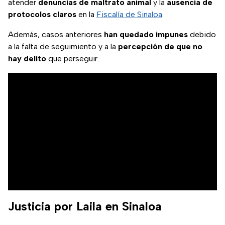
atender
denuncias de maltrato animal
y la
ausencia de
protocolos claros
en la
Fiscalía de Sinaloa
.
Además, casos anteriores
han quedado impunes
debido
a la falta de seguimiento y a la
percepción de que no
hay delito
que perseguir.
Justicia por Laila en Sinaloa