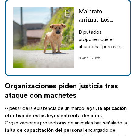
Maltrato
animal: Los
años de cárcel
Diputados
que podrías
proponen que el
recibir por
abandonar perros en
abandonar
la CDMX sea
8 abril, 2025
perros en la
tipificado como
CDMX
maltrato animal;
estos son los años
de cárcel que
Organizaciones piden justicia tras
podrían recibir las
ataque con machetes
personas.
A pesar de la existencia de un marco legal,
la aplicación
efectiva de estas leyes enfrenta desafíos
.
Organizaciones protectoras de animales han señalado la
falta de capacitación del personal
encargado de