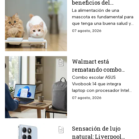
beneficios del
f/1.4 un 47 por ciento más
luminosa que la generación
alimento húmedo y
La alimentación de una
anterior.
mascota es fundamental para
seco para gato
que tenga una buena salud y
si tienes gato, te decimos los
07 agosto, 2026
tipos de alimento y las
ventajas de cada uno para
que elijas el que más le
convenga.
Walmart está
rematando combo
para regreso a clases
Combo escolar ASUS
Vivobook 14 que integra
con laptop ASUS
laptop con procesador Intel
Vivobook de 256GB y
Core i3-1315U de 6 núcleos
07 agosto, 2026
14 pulgadas + mochila
con velocidad Turbo hasta
con hasta 6 MSI
4.5 GHz, memoria RAM DDR4
de 24 gigabytes, pantalla Full
HD antirreflejos de 14
Sensación de lujo
pulgadas y mochila ASUS
natural: Liverpool
incluida en el mismo