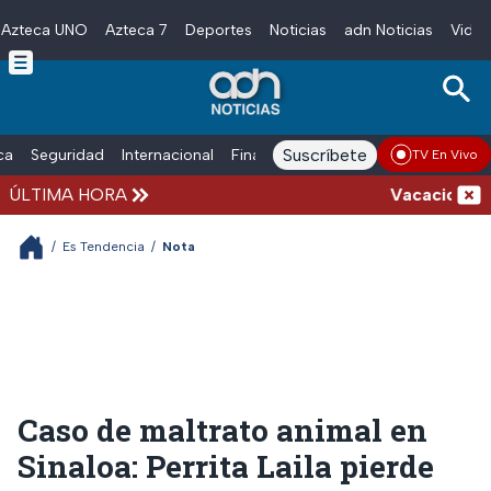
Azteca UNO
Azteca 7
Deportes
Noticias
adn Noticias
Video
Skip to main content
Suscríbete
ica
Seguridad
Internacional
Finanzas
adn Noticias Radio
Esp
TV En Vivo
ÚLTIMA HORA
Vacaciones de v
/
Es Tendencia
/
Nota
Caso de maltrato animal en
Sinaloa: Perrita Laila pierde