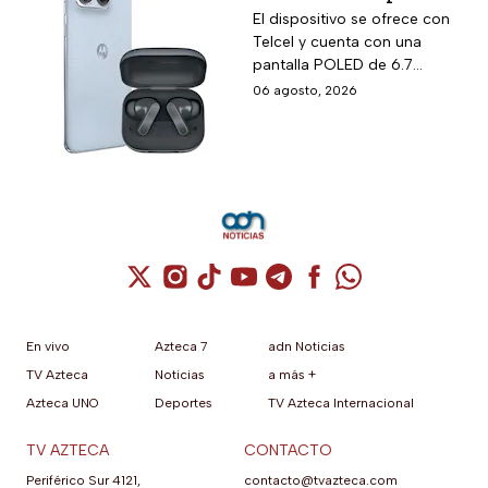
empaque oficial.
remata el Motorola
El dispositivo se ofrece con
Telcel y cuenta con una
Edge 70 Fusion de
pantalla POLED de 6.7
256GB de
pulgadas y funciones
06 agosto, 2026
almacenamiento,
enfocadas en rendimiento,
cámara de 50MP y
fotografía y entretenimiento.
audífonos de regalo
Cuenta de X / Twitter (se abre en una nuev
Cuenta de Instagram (se abre en una n
Cuenta de TikTok (se abre en una
Cuenta de YouTube (se abre 
Cuenta de Telegram (se a
Cuenta de Facebook 
Cuenta de Whats
En vivo
Azteca 7
adn Noticias
TV Azteca
Noticias
a más +
Azteca UNO
Deportes
TV Azteca Internacional
TV AZTECA
CONTACTO
Periférico Sur 4121,
contacto@tvazteca.com