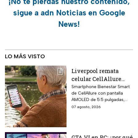
¡No te pierdas nuestro contenido,
sigue a adn Noticias en Google
News!
LO MÁS VISTO
Liverpool remata
celular CellAllure
Smart AMOLED 5.5
Smartphone Bienestar Smart
de CellAllure con pantalla
pulgadas con botón
AMOLED de 5.5 pulgadas,
SOS, ideal para adultos
sistema operativo Android 13
07 agosto, 2026
mayores: rebaja de 55%
con interfaz de letras y
y hasta 6 MSI
números grandes diseñada
específicamente para adultos
mayores, botón SOS físico
GTA VI en PC: ¿por qué