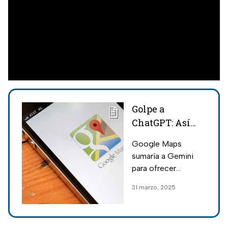
Golpe a
ChatGPT: Así
puedes usar
Google Maps
Gemini con
sumaría a Gemini
Google Maps
para ofrecer
para facilitarte
información
31 marzo, 2025
la vida
avanzada sobre
ubicaciones; la
nueva función