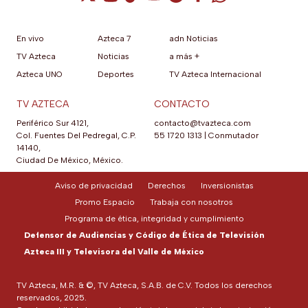
En vivo
Azteca 7
adn Noticias
TV Azteca
Noticias
a más +
Azteca UNO
Deportes
TV Azteca Internacional
TV AZTECA
CONTACTO
Periférico Sur 4121,
contacto@tvazteca.com
Col. Fuentes Del Pedregal, C.P.
55 1720 1313
|
Conmutador
14140,
Ciudad De México, México.
Aviso de privacidad
Derechos
Inversionistas
Promo Espacio
Trabaja con nosotros
Programa de ética, integridad y cumplimiento
Defensor de Audiencias y Código de Ética de Televisión
Azteca III y Televisora del Valle de México
TV Azteca, M.R. & ©, TV Azteca, S.A.B. de C.V. Todos los derechos
reservados, 2025.