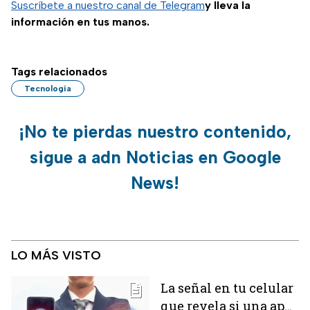
permitiría consultar
Suscríbete a nuestro canal de Telegram
y lleva la
rutas y reseñas en
información en tus manos.
tiempo real.
Tags relacionados
Tecnología
¡No te pierdas nuestro contenido,
sigue a adn Noticias en Google
News!
LO MÁS VISTO
La señal en tu celular
que revela si una app