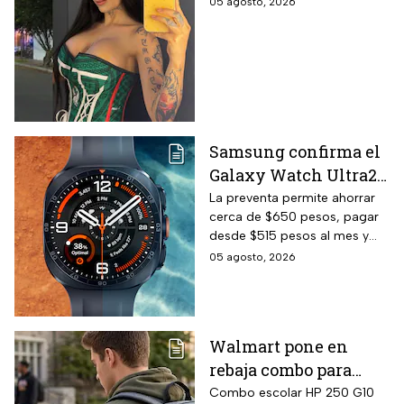
Karely Ruiz: la huella
05 agosto, 2026
dactilar lo delató
Samsung confirma el
Galaxy Watch Ultra2
en México y la
La preventa permite ahorrar
cerca de $650 pesos, pagar
preventa termina el
desde $515 pesos al mes y
20 de agosto de 2026:
obtener una correa de regalo
05 agosto, 2026
precio oficial y cómo
gestionar un
descuento con 24 MSI
Walmart pone en
rebaja combo para
regreso a clases:
Combo escolar HP 250 G10