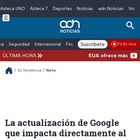
Azteca UNO
Azteca 7
Deportes
Noticias
adn Noticias
Video
Skip to main content
Suscríbete
ica
Seguridad
Internacional
Finanzas
adn Noticias Radio
Esp
TV En Vivo
ÚLTIMA HORA
EUA ofrece más de 100 mi
/
Es Tendencia
/
Nota
La actualización de Google
que impacta directamente al