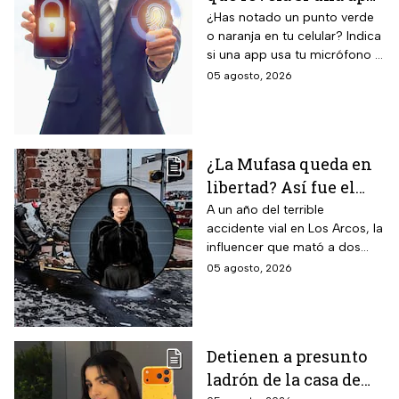
te está escuchando
¿Has notado un punto verde
o naranja en tu celular? Indica
¡No la ignores!
si una app usa tu micrófono o
cámara, clave para tu
05 agosto, 2026
privacidad; ¡No lo ignores!
¿La Mufasa queda en
libertad? Así fue el
aparatoso accidente
A un año del terrible
accidente vial en Los Arcos, la
en Los Arcos de
influencer que mató a dos
Querétaro en el que
personas podría ser liberada
05 agosto, 2026
murieron 2 personas
tras aceptar su
responsabilidad y pagar una
multa.
Detienen a presunto
ladrón de la casa de