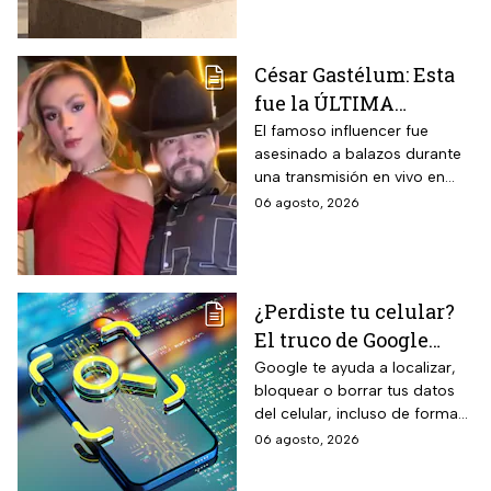
para la temporada de
de llantas, vida útil
garantizada hasta 10 años,
lluvias
propiedades aislantes
César Gastélum: Esta
térmicas frente al frío y calor,
fue la ÚLTIMA
reducción del paso de ruidos
exteriores y aplicación directa
publicación del
El famoso influencer fue
mediante cepillo de ixtle sin
asesinado a balazos durante
influencer en redes
necesidad de tela de refuerzo
una transmisión en vivo en
sociales: “La cita
adicional.
calles del municipio de
06 agosto, 2026
fresita” | VIDEO
Culiacán en Sinaloa.
¿Perdiste tu celular?
El truco de Google
para localizarlo y
Google te ayuda a localizar,
bloquear o borrar tus datos
proteger tus datos
del celular, incluso de forma
remota; debes tener activada
06 agosto, 2026
esta función para proteger tu
información antes de que sea