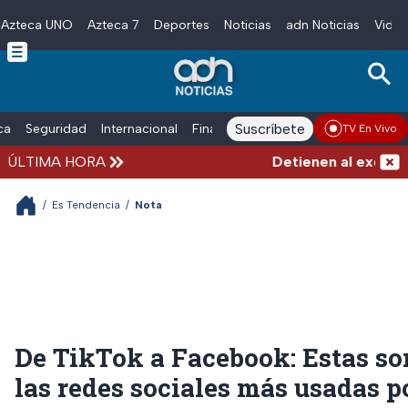
Azteca UNO
Azteca 7
Deportes
Noticias
adn Noticias
Video
Skip to main content
Suscríbete
ica
Seguridad
Internacional
Finanzas
adn Noticias Radio
Esp
TV En Vivo
ÚLTIMA HORA
Detienen al exgoberna
/
Es Tendencia
/
Nota
De TikTok a Facebook: Estas so
las redes sociales más usadas p