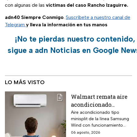
con algunas de las
víctimas del caso Rancho Izaguirre.
adn40 Siempre Conmigo
.
Suscríbete a nuestro canal de
Telegram
y lleva la información en tus manos
¡No te pierdas nuestro contenido,
sigue a adn Noticias en Google New
LO MÁS VISTO
Walmart remata aire
acondicionado
Samsung Wind
Aire acondicionado tipo
minisplit de la línea Samsung
Inverter frío y calor 1
Wind con funcionamiento
tonelada con WiFi y
bidireccional frío y calor
06 agosto, 2026
$3,500 de descuento