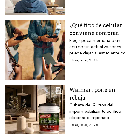
mediante bomba de calor
integrada, conectividad
SmartThings vía WiFi para
control desde smartphone y
¿Qué tipo de celular
capacidad de gestión
conviene comprar
mediante inteligencia artificial
con modo AI Auto Cooling
para el regreso a
Elegir poca memoria o un
que ajusta automáticamente
equipo sin actualizaciones
clases? La guía según
el rendimiento según
puede dejar al estudiante con
el nivel escolar
condiciones ambientales.
un celular lento e
06 agosto, 2026
incompatible
Walmart pone en
rebaja
impermeabilizante
Cubeta de 19 litros del
impermeabilizante acrílico
ecológico Impersec 10
siliconado Impersec
años con caucho
formulado con hasta 60 por
06 agosto, 2026
reciclado de 19 litros
ciento de caucho reciclado