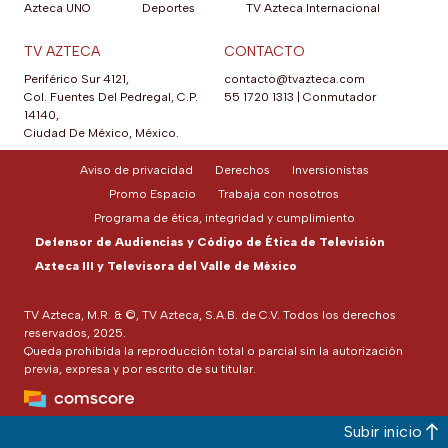
Azteca UNO
Deportes
TV Azteca Internacional
TV AZTECA
CONTACTO
Periférico Sur 4121,
contacto@tvazteca.com
Col. Fuentes Del Pedregal, C.P.
55 1720 1313
|
Conmutador
14140,
Ciudad De México, México.
Aviso de privacidad
Derechos
Inversionistas
Promo Espacio
Trabaja con nosotros
Programa de ética, integridad y cumplimiento
Defensor de Audiencias y Código de Ética de Televisión
Azteca III y Televisora del Valle de México
TV Azteca, M.R. & ©, TV Azteca, S.A.B. de C.V. Todos los derechos
reservados, 2025.
Queda prohibida la reproducción total o parcial sin la autorización
previa, expresa y por escrito de su titular.
Subir inicio