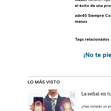
el éxito de una pr
adn40 Siempre C
manos
Tags relacionados
¡No te pi
LO MÁS VISTO
La señal en t
¿Has notado un pun