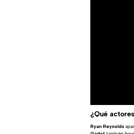
¿Qué actores
Ryan Reynolds
apar
Gadot
también figu