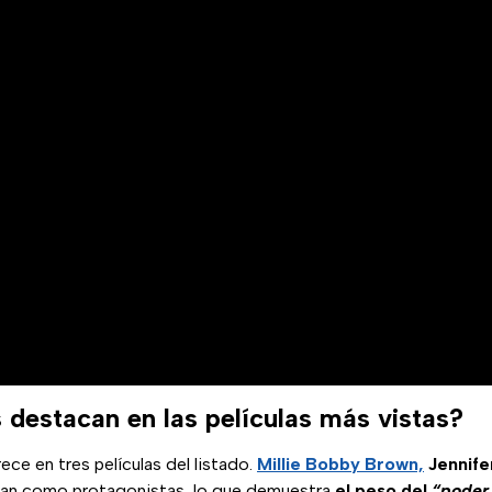
 destacan en las películas más vistas?
ece en tres películas del listado.
Millie Bobby Brown,
Jennife
ran como protagonistas, lo que demuestra
el peso del
“poder 