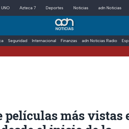
a UNO
Azteca 7
Deportes
Noticias
adn Noticias
ica
Seguridad
Internacional
Finanzas
adn Noticias Radio
Esp
e películas más vistas 