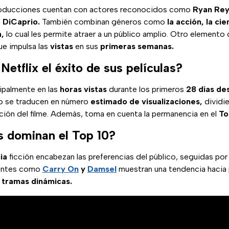
oducciones cuentan con actores reconocidos como
Ryan Rey
 DiCaprio.
También combinan géneros como
la acción, la cie
,
lo cual les permite atraer a un público amplio. Otro elemento 
ue impulsa las
vistas
en sus
primeras semanas.
tflix el éxito de sus películas?
ipalmente en las
horas vistas
durante los primeros
28 días de
go se traducen en número
estimado de visualizaciones,
dividie
ación del filme. Además, toma en cuenta la permanencia en el
To
 dominan el Top 10?
ia
ficción encabezan las preferencias del público, seguidas por
ientes como
Carry On
y
Damsel
muestran una tendencia hacia
 tramas dinámicas.