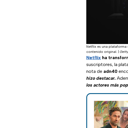
Netflix es una plataforma
contenido original.
|
Gett
Netflix
ha transfor
suscriptores, la pla
nota de
adn40
enco
hizo destacar.
Ademá
los actores más pop