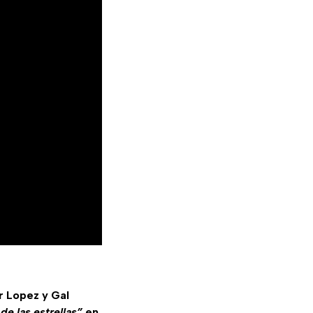
r Lopez y Gal
de las estrellas”
en