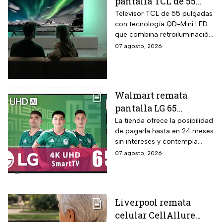
pantalla TCL de 55
pulgadas 4K QD-Mini
Televisor TCL de 55 pulgadas
con tecnología QD-Mini LED
Led con $6,600 de
que combina retroiluminación
descuento en línea y
Mini LED de casi precisión
07 agosto, 2026
hasta 24 meses sin
pixel con puntos cuánticos
intereses
QLED, resolución 4K UHD,
audio Onkyo 2.1 con
subwoofer, Dolby Atmos y
Walmart remata
plataforma Google TV.
pantalla LG 65
pulgadas UHD 4K con
La tienda ofrece la posibilidad
de pagarla hasta en 24 meses
funciones de
sin intereses y contempla
inteligencia artificial
devoluciones hasta 30 días
07 agosto, 2026
ThinQ
después de recibir el
producto.
Liverpool remata
celular CellAllure