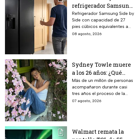
refrigerador Samsung
Side by Side 27 pies
Refrigerador Samsung Side by
Side con capacidad de 27
negro para familias
pies cúbicos equivalentes a
con casi 40% de
716 litros, tecnología
08 agosto, 2026
descuento
SpaceMax que amplía el
espacio interior mediante
paredes delgadas de alta
eficiencia, compresor Digital
Sydney Towle muere
Inverter con 20 años de
a los 26 años: ¿Qué
garantía exclusiva,
dispensador de agua y hielo
cáncer padecía la
Más de un millón de personas
en la puerta y fábrica de
acompañaron durante casi
estrella de TikTok?
hielos automática.
tres años el proceso de la
creadora: tratamientos,
07 agosto, 2026
cirugías y hasta cumplió uno
de sus grandes sueños antes
de morir.
Walmart remata la