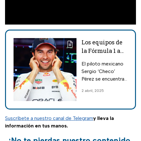
Los equipos de
la Fórmula 1 a
los que podría
El piloto mexicano
llegar ‘Checo’
Sergio ‘Checo’
Pérez en 2026
Pérez se encuentra
en pláticas con
2 abril, 2025
varios equipos para
regresar a la Fórmula
1; podría ser para
este mismo 2025.
Suscríbete a nuestro canal de Telegram
y lleva la
información en tus manos.
¡No te pierdas nuestro contenido,