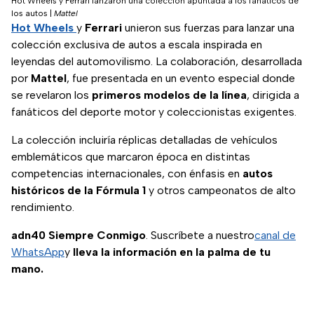
Hot Wheels y Ferrari lanzaron una colección apuntada a los fanáticos de
los autos
|
Mattel
Hot Wheels
y
Ferrari
unieron sus fuerzas para lanzar una
colección exclusiva de autos a escala inspirada en
leyendas del automovilismo. La colaboración, desarrollada
por
Mattel
, fue presentada en un evento especial donde
se revelaron los
primeros modelos de la línea
, dirigida a
fanáticos del deporte motor y coleccionistas exigentes.
La colección incluiría réplicas detalladas de vehículos
emblemáticos que marcaron época en distintas
competencias internacionales, con énfasis en
autos
históricos de la Fórmula 1
y otros campeonatos de alto
rendimiento.
adn40 Siempre Conmigo
. Suscríbete a nuestro
canal de
WhatsApp
y
lleva la información en la palma de tu
mano.