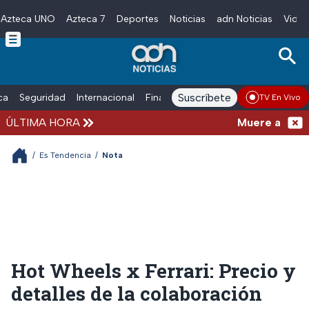
Azteca UNO
Azteca 7
Deportes
Noticias
adn Noticias
Video
Skip to main content
Suscríbete
ica
Seguridad
Internacional
Finanzas
adn Noticias Radio
Esp
TV En Vivo
ÚLTIMA HORA
Muere a los 68 
/
Es Tendencia
/
Nota
Hot Wheels x Ferrari: Precio y
detalles de la colaboración