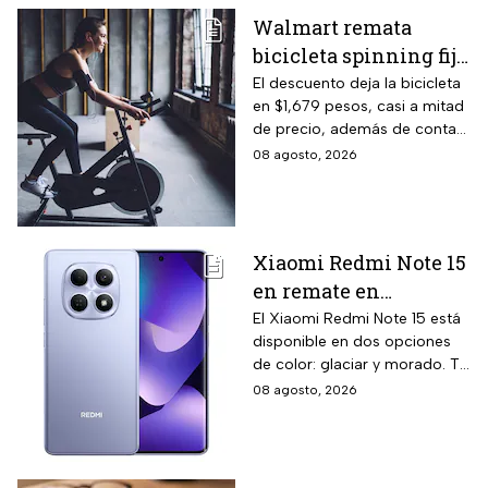
Walmart remata
bicicleta spinning fija
con monitoreo de
El descuento deja la bicicleta
en $1,679 pesos, casi a mitad
velocidad, calorías y
de precio, además de contar
pulso, ideal para hacer
el beneficio de meses sin
08 agosto, 2026
cardio en casa
intereses
Xiaomi Redmi Note 15
en remate en
Liverpool: 256 GB de
El Xiaomi Redmi Note 15 está
disponible en dos opciones
almacenamiento,
de color: glaciar y morado. Te
cámara de 108 MP y
contamos todos los detalles
08 agosto, 2026
carga rápida
de la promoción.