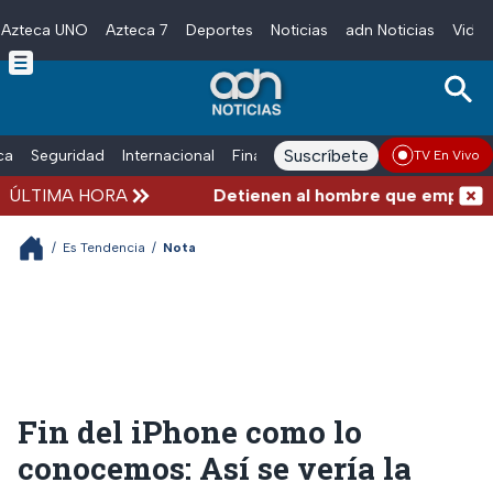
Azteca UNO
Azteca 7
Deportes
Noticias
adn Noticias
Video
Skip to main content
Suscríbete
ica
Seguridad
Internacional
Finanzas
adn Noticias Radio
Esp
TV En Vivo
ÚLTIMA HORA
Detienen al hombre que empujó a ad
/
Es Tendencia
/
Nota
Fin del iPhone como lo
conocemos: Así se vería la