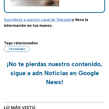
recomienda
actualizar el sistema
operativo de
inmediato para
Suscríbete a nuestro canal de Telegram
y lleva la
evitar riesgos
información en tus manos.
inesperados.
Tags relacionados
Tecnología
¡No te pierdas nuestro contenido,
sigue a adn Noticias en Google
News!
LO MÁS VISTO