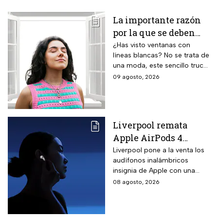
La importante razón
por la que se deben
pintar líneas blancas
¿Has visto ventanas con
líneas blancas? No se trata de
en las ventanas
una moda, este sencillo truco
puede ayudar a salvar vidas,
09 agosto, 2026
te contamos.
Liverpool remata
Apple AirPods 4
inalámbricos con 20%
Liverpool pone a la venta los
audífonos inalámbricos
descuento y hasta 16
insignia de Apple con una
MSI
rebaja considerable y
08 agosto, 2026
opciones de pago diferido
para todo México.