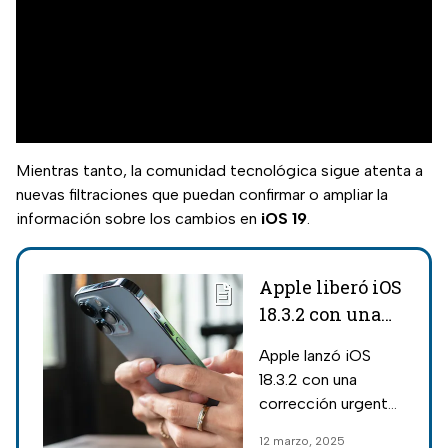
Mientras tanto, la comunidad tecnológica sigue atenta a
nuevas filtraciones que puedan confirmar o ampliar la
información sobre los cambios en
iOS 19
.
Apple liberó iOS
18.3.2 con una
importante
Apple lanzó iOS
advertencia
18.3.2 con una
para todos los
corrección urgente
iPhone
de seguridad; se
12 marzo, 2025