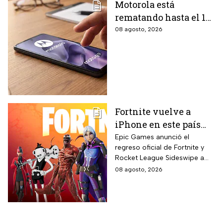
Motorola está
rematando hasta el 19
de agosto el celular
08 agosto, 2026
Moto G17 de 256 GB y
cámara de 50 MP con
15% de descuento por
el regreso a clases
Fortnite vuelve a
iPhone en este país
latinoamericano tras
Epic Games anunció el
regreso oficial de Fortnite y
acuerdo oficial con
Rocket League Sideswipe a
Apple en 2026
iPhones ubicados en Brasil
08 agosto, 2026
mediante descarga directa
desde Epic Games Store vía
web tras los cambios
regulatorios aplicados por
Apple en junio a las reglas de