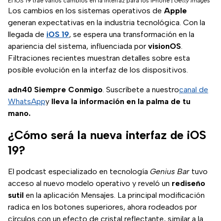
El iOS 19 trae varios cambios en la interfaz para los iPhone
|
Getty Images
Los cambios en los sistemas operativos de
Apple
generan expectativas en la industria tecnológica. Con la
llegada de
iOS 19
, se espera una transformación en la
apariencia del sistema, influenciada por
visionOS
.
Filtraciones recientes muestran detalles sobre esta
posible evolución en la interfaz de los dispositivos.
adn40 Siempre Conmigo
. Suscríbete a nuestro
canal de
WhatsApp
y
lleva la información en la palma de tu
mano.
¿Cómo será la nueva interfaz de iOS
19?
El podcast especializado en tecnología
Genius Bar
tuvo
acceso al nuevo modelo operativo y reveló un
rediseño
sutil
en la aplicación Mensajes. La principal modificación
radica en los botones superiores, ahora rodeados por
círculos con un efecto de cristal reflectante, similar a la