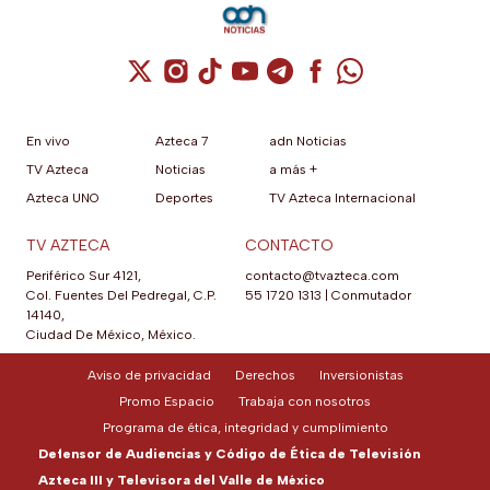
su App Store brasileña para
cumplir con requisitos de las
autoridades locales.
Cuenta de X / Twitter (se abre en una nuev
Cuenta de Instagram (se abre en una n
Cuenta de TikTok (se abre en una
Cuenta de YouTube (se abre 
Cuenta de Telegram (se a
Cuenta de Facebook 
Cuenta de Whats
En vivo
Azteca 7
adn Noticias
TV Azteca
Noticias
a más +
Azteca UNO
Deportes
TV Azteca Internacional
TV AZTECA
CONTACTO
Periférico Sur 4121,
contacto@tvazteca.com
Col. Fuentes Del Pedregal, C.P.
55 1720 1313
|
Conmutador
14140,
Ciudad De México, México.
Aviso de privacidad
Derechos
Inversionistas
Promo Espacio
Trabaja con nosotros
Programa de ética, integridad y cumplimiento
Defensor de Audiencias y Código de Ética de Televisión
Azteca III y Televisora del Valle de México