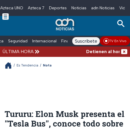
Azteca UNO
Azteca 7
Deportes
Noticias
adn Noticias
Video
Skip to main content
Suscríbete
ica
Seguridad
Internacional
Finanzas
adn Noticias Radio
Esp
TV En Vivo
ÚLTIMA HORA
Detienen al hombre que
/
Es Tendencia
/
Nota
Tururu: Elon Musk presenta el
"Tesla Bus", conoce todo sobre