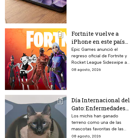
15% de descuento por
el regreso a clases
Fortnite vuelve a
iPhone en este país
latinoamericano tras
Epic Games anunció el
regreso oficial de Fortnite y
acuerdo oficial con
Rocket League Sideswipe a
Apple en 2026
iPhones ubicados en Brasil
08 agosto, 2026
mediante descarga directa
desde Epic Games Store vía
web tras los cambios
regulatorios aplicados por
Día Internacional del
Apple en junio a las reglas de
Gato: Enfermedades
su App Store brasileña para
cumplir con requisitos de las
más comunes y cómo
Los michis han ganado
autoridades locales.
terreno como una de las
cuidar a estos felinos
mascotas favoritas de las
familias mexicanas y hoy 8 de
08 agosto, 2026