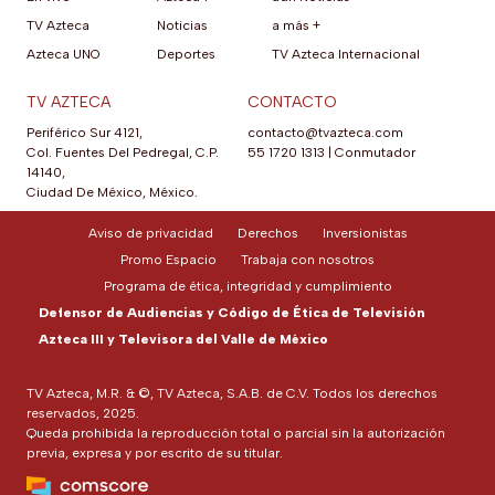
TV Azteca
Noticias
a más +
Azteca UNO
Deportes
TV Azteca Internacional
TV AZTECA
CONTACTO
Periférico Sur 4121,
contacto@tvazteca.com
Col. Fuentes Del Pedregal, C.P.
55 1720 1313
|
Conmutador
14140,
Ciudad De México, México.
Aviso de privacidad
Derechos
Inversionistas
Promo Espacio
Trabaja con nosotros
Programa de ética, integridad y cumplimiento
Defensor de Audiencias y Código de Ética de Televisión
Azteca III y Televisora del Valle de México
TV Azteca, M.R. & ©, TV Azteca, S.A.B. de C.V. Todos los derechos
reservados, 2025.
Queda prohibida la reproducción total o parcial sin la autorización
previa, expresa y por escrito de su titular.