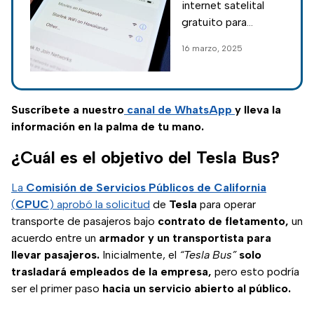
internet satelital
México en 2025
gratuito para
celulares en México;
16 marzo, 2025
aquí el origen del
rumor, qué ofrece
Starlink hoy y qué
pasa con Direct to
Suscríbete a nuestro
canal de WhatsApp
y lleva la
Cell.
información en la palma de tu mano.
¿Cuál es el objetivo del Tesla Bus?
La
Comisión de Servicios Públicos de California
(
CPUC
) aprobó la solicitud
de
Tesla
para operar
transporte de pasajeros bajo
contrato de fletamento,
un
acuerdo entre un
armador y un transportista para
llevar pasajeros.
Inicialmente, el
“Tesla Bus”
solo
trasladará empleados de la empresa,
pero esto podría
ser el primer paso
hacia un servicio abierto al público.