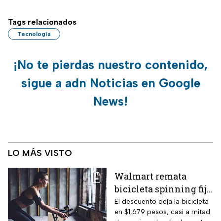
Tags relacionados
Tecnología
¡No te pierdas nuestro contenido,
sigue a adn Noticias en Google
News!
LO MÁS VISTO
Walmart remata
bicicleta spinning fija
con monitoreo de
El descuento deja la bicicleta
en $1,679 pesos, casi a mitad
velocidad, calorías y