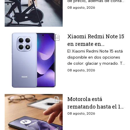
de precio, además de contar
pulso, ideal para hacer
el beneficio de meses sin
08 agosto, 2026
cardio en casa
intereses
Xiaomi Redmi Note 15
en remate en
Liverpool: 256 GB de
El Xiaomi Redmi Note 15 está
disponible en dos opciones
almacenamiento,
de color: glaciar y morado. Te
cámara de 108 MP y
contamos todos los detalles
08 agosto, 2026
carga rápida
de la promoción.
Motorola está
rematando hasta el 19
de agosto el celular
08 agosto, 2026
Moto G17 de 256 GB y
cámara de 50 MP con