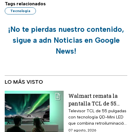
Tags relacionados
Tecnología
¡No te pierdas nuestro contenido,
sigue a adn Noticias en Google
News!
LO MÁS VISTO
Walmart remata la
pantalla TCL de 55
pulgadas 4K QD-Mini
Televisor TCL de 55 pulgadas
con tecnología QD-Mini LED
Led con $6,600 de
que combina retroiluminación
descuento en línea y
Mini LED de casi precisión
07 agosto, 2026