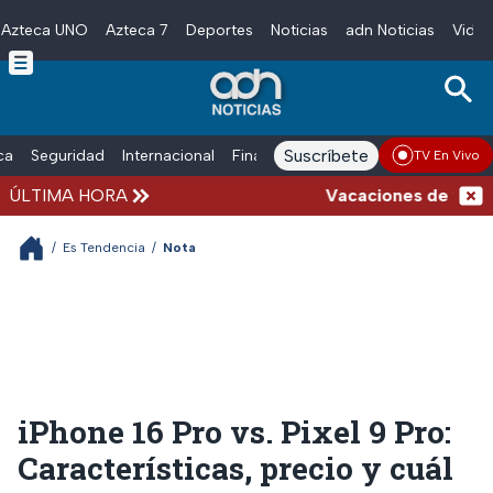
Azteca UNO
Azteca 7
Deportes
Noticias
adn Noticias
Video
Skip to main content
Suscríbete
ica
Seguridad
Internacional
Finanzas
adn Noticias Radio
Esp
TV En Vivo
ÚLTIMA HORA
Vacaciones de verano c
/
Es Tendencia
/
Nota
iPhone 16 Pro vs. Pixel 9 Pro:
Características, precio y cuál