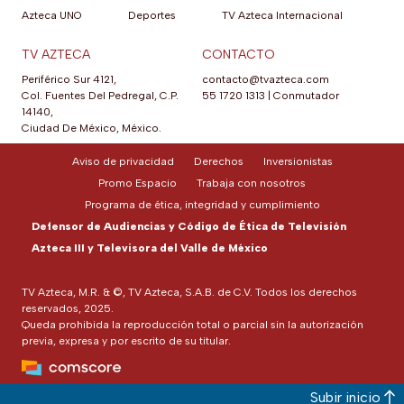
Azteca UNO
Deportes
TV Azteca Internacional
TV AZTECA
CONTACTO
Periférico Sur 4121,
contacto@tvazteca.com
Col. Fuentes Del Pedregal, C.P.
55 1720 1313
|
Conmutador
14140,
Ciudad De México, México.
Aviso de privacidad
Derechos
Inversionistas
Promo Espacio
Trabaja con nosotros
Programa de ética, integridad y cumplimiento
Defensor de Audiencias y Código de Ética de Televisión
Azteca III y Televisora del Valle de México
TV Azteca, M.R. & ©, TV Azteca, S.A.B. de C.V. Todos los derechos
reservados, 2025.
Queda prohibida la reproducción total o parcial sin la autorización
previa, expresa y por escrito de su titular.
Subir inicio