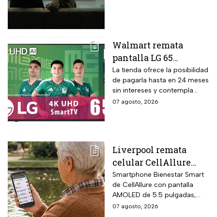
hasta 24 meses sin
pixel con puntos cuánticos
intereses
QLED, resolución 4K UHD,
audio Onkyo 2.1 con
subwoofer, Dolby Atmos y
Walmart remata
plataforma Google TV.
pantalla LG 65
pulgadas UHD 4K con
La tienda ofrece la posibilidad
de pagarla hasta en 24 meses
funciones de
sin intereses y contempla
inteligencia artificial
devoluciones hasta 30 días
07 agosto, 2026
ThinQ
después de recibir el
producto.
Liverpool remata
celular CellAllure
Smart AMOLED 5.5
Smartphone Bienestar Smart
de CellAllure con pantalla
pulgadas con botón
AMOLED de 5.5 pulgadas,
SOS, ideal para adultos
sistema operativo Android 13
07 agosto, 2026
mayores: rebaja de 55%
con interfaz de letras y