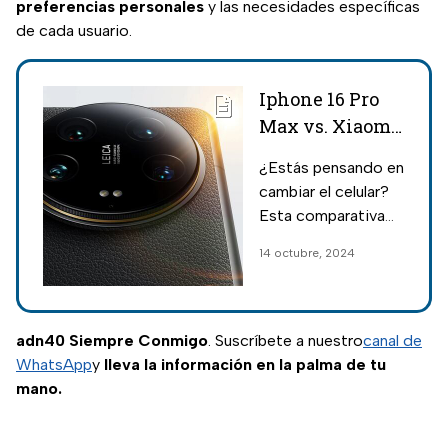
preferencias personales
y las necesidades específicas
de cada usuario.
Iphone 16 Pro
Max vs. Xiaomi
14 Ultra:
¿Estás pensando en
Características,
cambiar el celular?
precios y cuál
Esta comparativa
es mejor
entre el iPhone 16
14 octubre, 2024
Pro Max y el Xiaomi
14 Ultra despejará
las dudas que
puedan surgir al
adn40 Siempre Conmigo
. Suscríbete a nuestro
canal de
respecto.
WhatsApp
y
lleva la información en la palma de tu
mano.