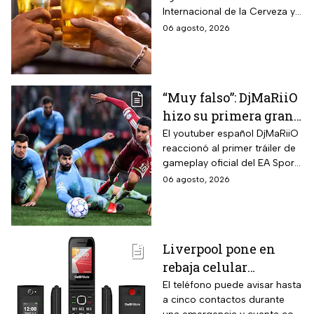
sabor y fermentación
Internacional de la Cerveza y
si quieres celebrarlo
06 agosto, 2026
tomándote una, te contamos
los tipos que hay y sus
características.
“Muy falso”: DjMaRiiO
hizo su primera gran
crítica al gameplay
El youtuber español DjMaRiiO
reaccionó al primer tráiler de
del EA Sports FC 27
gameplay oficial del EA Sports
FC 27 y remarcó algunas
06 agosto, 2026
correcciones para la nueva
entrega del videojuego con
lanzamiento programado
para el 25 de septiembre de
Liverpool pone en
2026.
rebaja celular
CellAllure Bienestar
El teléfono puede avisar hasta
a cinco contactos durante
para adultos mayores