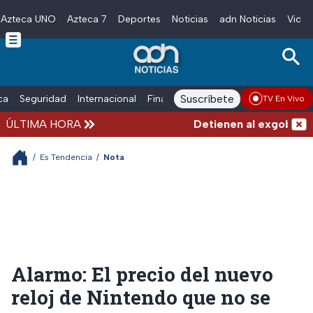
Azteca UNO
Azteca 7
Deportes
Noticias
adn Noticias
Video
Skip to main content
Suscríbete
ica
Seguridad
Internacional
Finanzas
adn Noticias Radio
Esp
TV En Vivo
ÚLTIMA HORA
Detienen al exgobernado
/
Es Tendencia
/
Nota
Alarmo: El precio del nuevo
reloj de Nintendo que no se