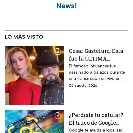
News!
LO MÁS VISTO
César Gastélum: Esta
fue la ÚLTIMA
publicación del
El famoso influencer fue
asesinado a balazos durante
influencer en redes
una transmisión en vivo en
sociales: “La cita
calles del municipio de
06 agosto, 2026
fresita” | VIDEO
Culiacán en Sinaloa.
¿Perdiste tu celular?
El truco de Google
para localizarlo y
Google te ayuda a localizar,