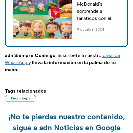
McDonald’s
¿Llegarán a
sorprende a
México los
fanáticos con el
personajes? Esto
lanzamiento de una
9 octubre, 2024
sabemos
nueva edición de su
emblemática Cajita
Feliz, inspirada en la
icónica serie de
adn Siempre Conmigo
. Suscríbete a nuestro
canal de
televisión Friends.
WhatsApp
y
lleva la información en la palma de tu
mano.
Tags relacionados
Tecnología
¡No te pierdas nuestro contenido,
sigue a adn Noticias en Google