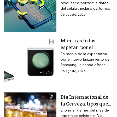
bloquear o borrar tus datos
proteger tus datos
del celular, incluso de forma
remota; debes tener activada
06 agosto, 2026
esta función para proteger tu
información antes de que sea
tarde.
Mientras todos
esperan por el
Samsung Z Flip8,
En medio de la expectativa
por el nuevo lanzamiento de
Liverpool rebaja y
Samsung, la tienda ofrece un
remata el Galaxy Z
modelo anterior a un precio
06 agosto, 2026
Flip5 de 256GB a tres
más económico.
veces menos
Día Internacional de
la Cerveza: tipos que
hay con base en su
El primer viernes del mes de
agosto se celebra el Día