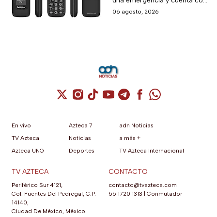
una emergencia y cuenta con
con botón SOS y hasta
envío gratis a domicilio
06 agosto, 2026
6 MSI
Cuenta de X / Twitter (se abre en una nuev
Cuenta de Instagram (se abre en una n
Cuenta de TikTok (se abre en una
Cuenta de YouTube (se abre 
Cuenta de Telegram (se a
Cuenta de Facebook 
Cuenta de Whats
En vivo
Azteca 7
adn Noticias
TV Azteca
Noticias
a más +
Azteca UNO
Deportes
TV Azteca Internacional
TV AZTECA
CONTACTO
Periférico Sur 4121,
contacto@tvazteca.com
Col. Fuentes Del Pedregal, C.P.
55 1720 1313
|
Conmutador
14140,
Ciudad De México, México.