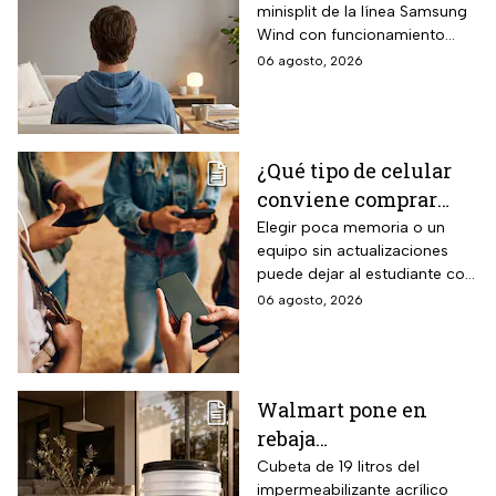
minisplit de la línea Samsung
Inverter frío y calor 1
Wind con funcionamiento
tonelada con WiFi y
bidireccional frío y calor
06 agosto, 2026
$3,500 de descuento
mediante bomba de calor
integrada, conectividad
SmartThings vía WiFi para
control desde smartphone y
¿Qué tipo de celular
capacidad de gestión
conviene comprar
mediante inteligencia artificial
con modo AI Auto Cooling
para el regreso a
Elegir poca memoria o un
que ajusta automáticamente
equipo sin actualizaciones
clases? La guía según
el rendimiento según
puede dejar al estudiante con
el nivel escolar
condiciones ambientales.
un celular lento e
06 agosto, 2026
incompatible
Walmart pone en
rebaja
impermeabilizante
Cubeta de 19 litros del
impermeabilizante acrílico