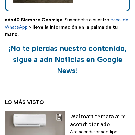
encontrar vuelos
baratos y
economizar en tu
adn40 Siempre Conmigo
. Suscríbete a nuestro
canal de
experiencia.
WhatsApp
y
lleva la información en la palma de tu
mano.
¡No te pierdas nuestro contenido,
sigue a adn Noticias en Google
News!
LO MÁS VISTO
Walmart remata aire
acondicionado
Samsung Wind
Aire acondicionado tipo