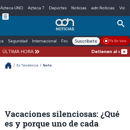
Azteca UNO
Azteca 7
Deportes
Noticias
adn Noticias
Video
Skip to main content
Suscríbete
ica
Seguridad
Internacional
Finanzas
adn Noticias Radio
Esp
TV En Vivo
ÚLTIMA HORA
Detienen al exgobe
/
Es Tendencia
/
Nota
Vacaciones silenciosas: ¿Qué
es y porque uno de cada