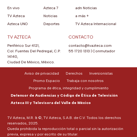
En vivo
Azteca 7
adn Noticias
TV Azteca
Noticias
a más +
Azteca UNO
Deportes
TV Azteca Internacional
TV AZTECA
CONTACTO
Periférico Sur 4121,
contacto@tvazteca.com
Col. Fuentes Del Pedregal, C.P.
55 1720 1313
|
Conmutador
14140,
Ciudad De México, México.
Aviso de privacidad
Derechos
Inversionistas
Promo Espacio
Trabaja con nosotros
Programa de ética, integridad y cumplimiento
Defensor de Audiencias y Código de Ética de Televisión
Azteca III y Televisora del Valle de México
TV Azteca, M.R. & ©, TV Azteca, S.A.B. de C.V. Todos los derechos
reservados, 2025.
Queda prohibida la reproducción total o parcial sin la autorización
previa, expresa y por escrito de su titular.