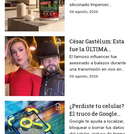
ecológico Impersec 10
siliconado Impersec
años con caucho
formulado con hasta 60 por
06 agosto, 2026
reciclado de 19 litros
ciento de caucho reciclado
para la temporada de
de llantas, vida útil
garantizada hasta 10 años,
lluvias
propiedades aislantes
César Gastélum: Esta
térmicas frente al frío y calor,
fue la ÚLTIMA
reducción del paso de ruidos
exteriores y aplicación directa
publicación del
El famoso influencer fue
mediante cepillo de ixtle sin
asesinado a balazos durante
influencer en redes
necesidad de tela de refuerzo
una transmisión en vivo en
sociales: “La cita
adicional.
calles del municipio de
06 agosto, 2026
fresita” | VIDEO
Culiacán en Sinaloa.
¿Perdiste tu celular?
El truco de Google
para localizarlo y
Google te ayuda a localizar,
bloquear o borrar tus datos
proteger tus datos
del celular, incluso de forma