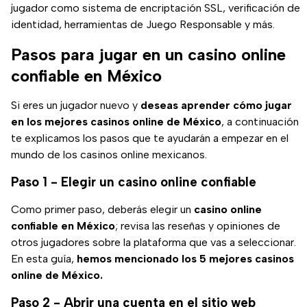
jugador como sistema de encriptación SSL, verificación de
identidad, herramientas de Juego Responsable y más.
Pasos para jugar en un casino online
confiable en México
Si eres un jugador nuevo y
deseas aprender cómo jugar
en los mejores casinos online de México
, a continuación
te explicamos los pasos que te ayudarán a empezar en el
mundo de los casinos online mexicanos.
Paso 1 - Elegir un casino online confiable
Como primer paso, deberás elegir un
casino online
confiable en México
; revisa las reseñas y opiniones de
otros jugadores sobre la plataforma que vas a seleccionar.
En esta guía,
hemos mencionado los 5 mejores casinos
online de México.
Paso 2 - Abrir una cuenta en el sitio web