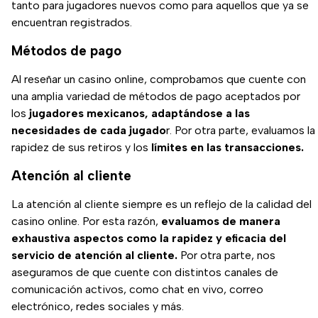
tanto para jugadores nuevos como para aquellos que ya se
encuentran registrados.
Métodos de pago
Al reseñar un casino online, comprobamos que cuente con
una amplia variedad de métodos de pago aceptados por
los
jugadores mexicanos, adaptándose a las
necesidades de cada jugado
r. Por otra parte, evaluamos la
rapidez de sus retiros y los
límites en las transacciones.
Atención al cliente
La atención al cliente siempre es un reflejo de la calidad del
casino online. Por esta razón,
evaluamos de manera
exhaustiva aspectos como la rapidez y eficacia del
servicio de atención al cliente.
Por otra parte, nos
aseguramos de que cuente con distintos canales de
comunicación activos, como chat en vivo, correo
electrónico, redes sociales y más.