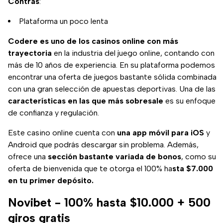
Contras
:
Plataforma un poco lenta
Codere es uno de los casinos online con más
trayectoria
en la industria del juego online, contando con
más de 10 años de experiencia. En su plataforma podemos
encontrar una oferta de juegos bastante sólida combinada
con una gran selección de apuestas deportivas. Una de las
características en las que más sobresale
es su enfoque
de confianza y regulación.
Este casino online cuenta con
una app móvil para iOS
y
Android que podrás descargar sin problema. Además,
ofrece una
sección bastante variada de bonos
, como su
oferta de bienvenida que te otorga el 100% ha
sta $7.000
en tu primer depósito.
Novibet - 100% hasta $10.000 + 500
giros gratis