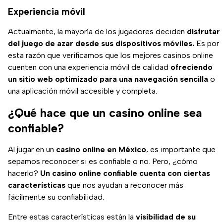
Experiencia móvil
Actualmente, la mayoría de los jugadores deciden
disfrutar
del juego de azar desde sus dispositivos móviles.
Es por
esta razón que verificamos que los mejores casinos online
cuenten con una experiencia móvil de calidad
ofreciendo
un sitio web optimizado para una navegación sencilla
o
una aplicación móvil accesible y completa.
¿Qué hace que un casino online sea
confiable?
Al jugar en un
casino online en México
, es importante que
sepamos reconocer si es confiable o no. Pero, ¿cómo
hacerlo?
Un casino online confiable cuenta con ciertas
características
que nos ayudan a reconocer más
fácilmente su confiabilidad.
Entre estas características están la
visibilidad de su