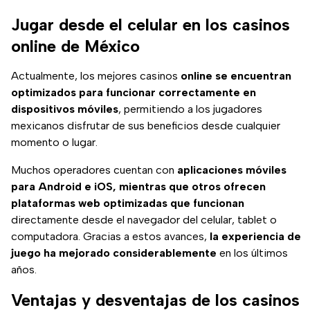
Jugar desde el celular en los casinos
online de México
Actualmente, los mejores casinos
online se encuentran
optimizados para funcionar correctamente en
dispositivos móviles
, permitiendo a los jugadores
mexicanos disfrutar de sus beneficios desde cualquier
momento o lugar.
Muchos operadores cuentan con
aplicaciones móviles
para Android e iOS, mientras que otros ofrecen
plataformas web optimizadas que funcionan
directamente desde el navegador del celular, tablet o
computadora. Gracias a estos avances,
la experiencia de
juego ha mejorado considerablemente
en los últimos
años.
Ventajas y desventajas de los casinos