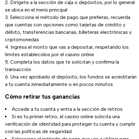
Dirígete a la sección de caja o depósitos, por lo general
se ubica en el menú principal
Selecciona el método de pago que prefieras, recuerda
que cuentas con opciones como tarjetas de crédito y
débito, transferencias bancarias, billeteras electrónicas y
criptomonedas
Ingresa el monto que vas a depositar, respetando los
límites establecidos por el casino online
Completa los datos que te solicitan y confirma la
transacción
Una vez aprobado el depósito, los fondos se acreditarán
a tu cuenta inmediatamente o en pocos minutos
Cómo retirar tus ganancias
Accede a tu cuenta y entra a la sección de retiros
Si es tu primer retiro, el casino online solicita una
verificación de identidad para proteger tu cuenta y cumplir
con las políticas de seguridad
Selecciona el método de pago que vas a utilizar para