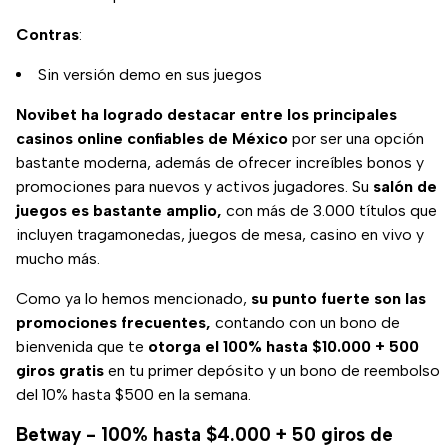
Contras
:
Sin versión demo en sus juegos
Novibet ha logrado destacar entre los principales
casinos online confiables de México
por ser una opción
bastante moderna, además de ofrecer increíbles bonos y
promociones para nuevos y activos jugadores. Su
salón de
juegos es bastante amplio,
con más de 3.000 títulos que
incluyen tragamonedas, juegos de mesa, casino en vivo y
mucho más.
Como ya lo hemos mencionado,
su punto fuerte son las
promociones frecuentes,
contando con un bono de
bienvenida que te
otorga el 100% hasta $10.000 + 500
giros gratis
en tu primer depósito y un bono de reembolso
del 10% hasta $500 en la semana.
Betway - 100% hasta $4.000 + 50 giros de