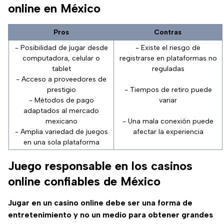
online en México
Pros
Contras
- Posibilidad de jugar desde
- Existe el riesgo de
computadora, celular o
registrarse en plataformas no
tablet
reguladas
- Acceso a proveedores de
prestigio
- Tiempos de retiro puede
- Métodos de pago
variar
adaptados al mercado
mexicano
- Una mala conexión puede
- Amplia variedad de juegos
afectar la experiencia
en una sola plataforma
Juego responsable en los casinos
online confiables de México
Jugar en un casino online debe ser una forma de
entretenimiento y no un medio para obtener grandes