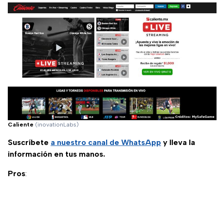
Caliente
(inovationLabs)
Suscríbete
a nuestro
canal de WhatsApp
y lleva la
información en tus manos.
Pros
: