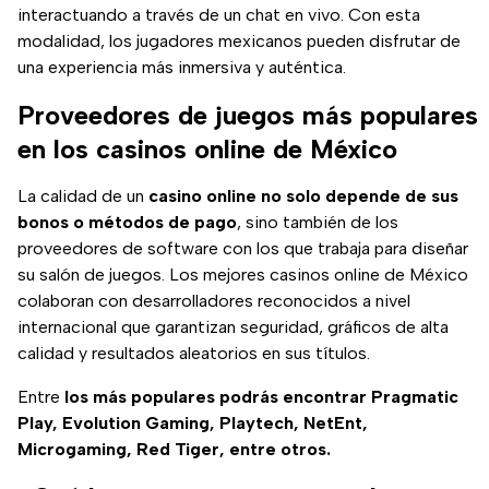
interactuando a través de un chat en vivo. Con esta
modalidad, los jugadores mexicanos pueden disfrutar de
una experiencia más inmersiva y auténtica.
Proveedores de juegos más populares
en los casinos online de México
La calidad de un
casino online no solo depende de sus
bonos o métodos de pago
, sino también de los
proveedores de software con los que trabaja para diseñar
su salón de juegos. Los mejores casinos online de México
colaboran con desarrolladores reconocidos a nivel
internacional que garantizan seguridad, gráficos de alta
calidad y resultados aleatorios en sus títulos.
Entre
los más populares podrás encontrar Pragmatic
Play, Evolution Gaming, Playtech, NetEnt,
Microgaming, Red Tiger, entre otros.