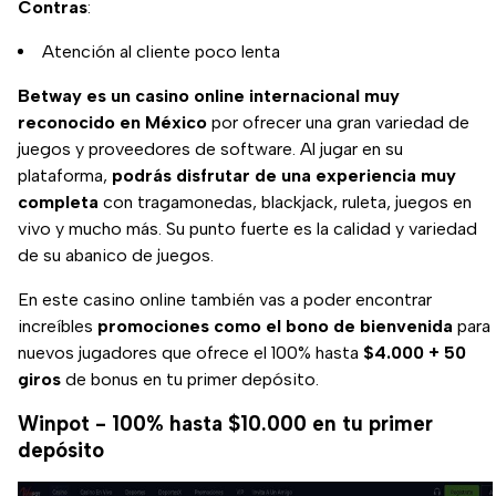
Contras
:
Atención al cliente poco lenta
Betway es un casino online internacional muy
reconocido en México
por ofrecer una gran variedad de
juegos y proveedores de software. Al jugar en su
plataforma,
podrás disfrutar de una experiencia muy
completa
con tragamonedas, blackjack, ruleta, juegos en
vivo y mucho más. Su punto fuerte es la calidad y variedad
de su abanico de juegos.
En este casino online también vas a poder encontrar
increíbles
promociones como el bono de bienvenida
para
nuevos jugadores que ofrece el 100% hasta
$4.000 + 50
giros
de bonus en tu primer depósito.
Winpot - 100% hasta $10.000 en tu primer
depósito