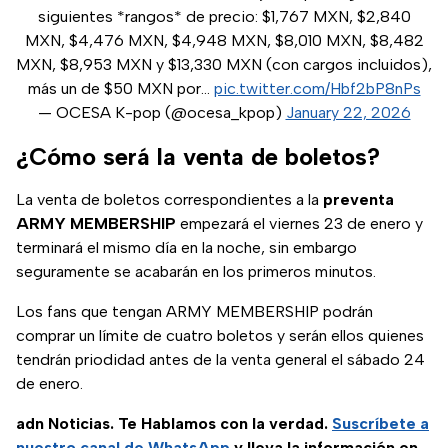
siguientes *rangos* de precio: $1,767 MXN, $2,840
MXN, $4,476 MXN, $4,948 MXN, $8,010 MXN, $8,482
MXN, $8,953 MXN y $13,330 MXN (con cargos incluidos),
más un de $50 MXN por…
pic.twitter.com/Hbf2bP8nPs
— OCESA K-pop (@ocesa_kpop)
January 22, 2026
¿Cómo será la venta de boletos?
La venta de boletos correspondientes a la
preventa
ARMY MEMBERSHIP
empezará el viernes 23 de enero y
terminará el mismo día en la noche, sin embargo
seguramente se acabarán en los primeros minutos.
Los fans que tengan ARMY MEMBERSHIP podrán
comprar un límite de cuatro boletos y serán ellos quienes
tendrán priodidad antes de la venta general el sábado 24
de enero.
adn Noticias. Te Hablamos con la verdad.
Suscríbete a
nuestro canal de WhatsApp
y lleva la información en