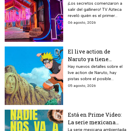
participante del
¡Los secretos comenzaron a
salir del gallinero! TV Azteca
reality más viral de la
reveló quién es el primer
televisión mexicana
granjero confirmado para la
06 agosto, 2026
segunda temporada del
reality 24/7.
El live action de
Naruto ya tiene
director y así avanza
Hay nuevos detalles sobre el
live action de Naruto, hay
el casting de la
pistas sobre el posible
película
enfoque de la historia y
05 agosto, 2026
quiénes serán los
protagonistas de la cinta.
Está en Prime Video:
La serie mexicana
noventera de la que
La serie mexicana ambientada