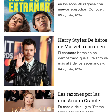
en los años 90 regresa con
todos están hablando
nuevos episodios. Conoce
y que se ve en un fin
cuándo se estrena, qué
05 agosto, 2026
de semana
pasará tras el impactante final
de la primera temporada y
quiénes vuelven al elenco.
Harry Styles: De héroe
de Marvel a correr en
Chapultepec; las
El cantante británico ha
demostrado que su talento va
apariciones del
más allá de los escenarios y
cantante en el cine
ha llegado a la pantalla
04 agosto, 2026
grande. conoce los
personajes que ha
interpretado.
Las razones por las
que Ariana Grande
hará una pausa en su
En medio de su gira “Eternal