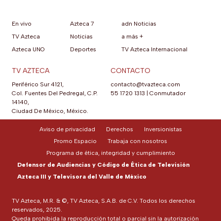
En vivo
Azteca 7
adn Noticias
TV Azteca
Noticias
a más +
Azteca UNO
Deportes
TV Azteca Internacional
TV AZTECA
CONTACTO
Periférico Sur 4121,
contacto@tvazteca.com
Col. Fuentes Del Pedregal, C.P.
55 1720 1313
|
Conmutador
14140,
Ciudad De México, México.
Aviso de privacidad
Derechos
Inversionistas
Promo Espacio
Trabaja con nosotros
Programa de ética, integridad y cumplimiento
Defensor de Audiencias y Código de Ética de Televisión
Azteca III y Televisora del Valle de México
TV Azteca, M.R. & ©, TV Azteca, S.A.B. de C.V. Todos los derechos
reservados, 2025.
Queda prohibida la reproducción total o parcial sin la autorización