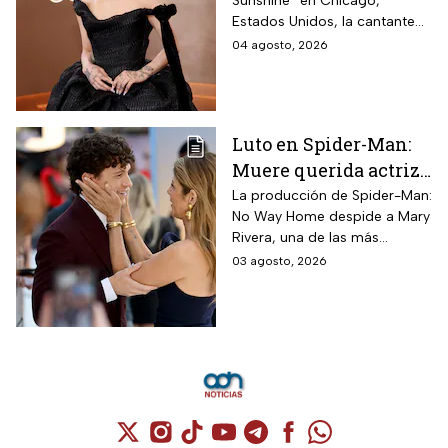
Sunshine” en Chicago,
carrera
Estados Unidos, la cantante
informó a sus fanáticos que
04 agosto, 2026
“se alejará de la atención
pública”
Luto en Spider-Man:
Muere querida actriz
por derrame cerebral;
La producción de Spider-Man:
No Way Home despide a Mary
esto se sabe
Rivera, una de las más
queridas actrices que dieron
03 agosto, 2026
vida a un personaje
entrañable en la saga de Tom
Holland.
Cuenta de X / Twitter (se abre en una nuev
Cuenta de Instagram (se abre en una n
Cuenta de TikTok (se abre en una
Cuenta de YouTube (se abre 
Cuenta de Telegram (se a
Cuenta de Facebook 
Cuenta de Whats