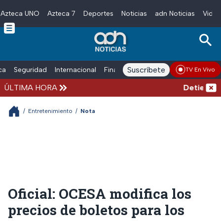
Azteca UNO
Azteca 7
Deportes
Noticias
adn Noticias
Video
Skip to main content
Suscríbete
ica
Seguridad
Internacional
Finanzas
adn Noticias Radio
Esp
TV En Vivo
ÚLTIMA HORA
Detienen al
/
Entretenimiento
/
Nota
Oficial: OCESA modifica los
precios de boletos para los