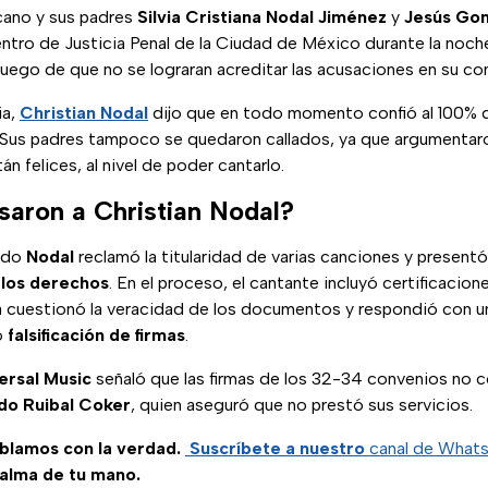
cano y sus padres
Silvia Cristiana Nodal Jiménez
y
Jesús Gon
ntro de Justicia Penal de la Ciudad de México durante la noch
, luego de que no se lograran acreditar las acusaciones en su con
ia,
Christian Nodal
dijo que en todo momento confió al 100% de
y. Sus padres tampoco se quedaron callados, ya que argumentar
n felices, al nivel de poder cantarlo.
saron a Christian Nodal?
ndo
Nodal
reclamó la titularidad de varias canciones y present
r
los derechos
. En el proceso, el cantante incluyó certificacion
 cuestionó la veracidad de los documentos y respondió con u
o
falsificación de firmas
.
ersal Music
señaló que las firmas de los 32-34 convenios no c
do Ruibal Coker
, quien aseguró que no prestó sus servicios.
ablamos con la verdad.
Suscríbete a nuestro
canal de What
palma de tu mano.