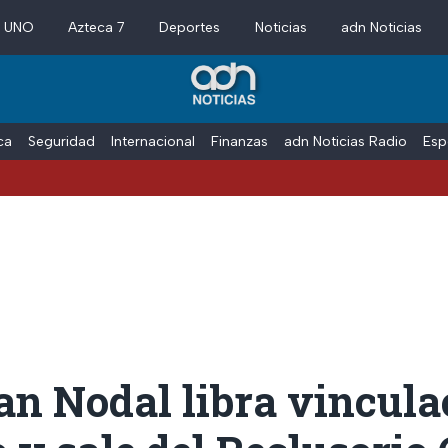
a UNO
Azteca 7
Deportes
Noticias
adn Noticias
ica
Seguridad
Internacional
Finanzas
adn Noticias Radio
Esp
an Nodal libra vincula