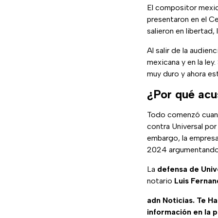
El compositor mexi
presentaron en el Ce
salieron en libertad
Al salir de la audienc
mexicana y en la le
muy duro y ahora está
¿Por qué acu
Todo comenzó cua
contra Universal po
embargo, la empresa
2024 argumentand
La
defensa de Univ
notario
Luis Fernan
adn Noticias. Te H
información en la 