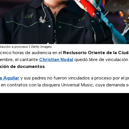
culación a proceso
|
Getty Images
inco horas de audiencia en el
Reclusorio Oriente de la Ciu
iembre, el cantante
Christian Nodal
quedó libre de vinculación
cación de documentos
.
a Aguilar
y sus padres no fueron vinculados a proceso por el 
en contratos con la disquera Universal Music, cuya demanda s