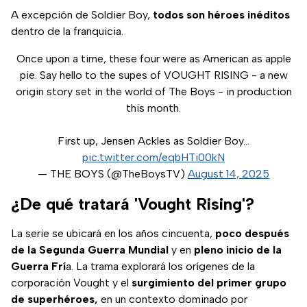
A excepción de Soldier Boy,
todos son héroes inéditos
dentro de la franquicia.
Once upon a time, these four were as American as apple
pie. Say hello to the supes of VOUGHT RISING - a new
origin story set in the world of The Boys - in production
this month.
First up, Jensen Ackles as Soldier Boy…
pic.twitter.com/eqbHTi00kN
— THE BOYS (@TheBoysTV)
August 14, 2025
¿De qué tratará 'Vought Rising'?
La serie se ubicará en los años cincuenta,
poco después
de la Segunda Guerra Mundial
y en
pleno inicio de la
Guerra Frí
a. La trama explorará los orígenes de la
corporación Vought y el
surgimiento del primer grupo
de superhéroes,
en un contexto dominado por