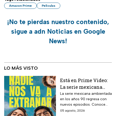
Amazon Prime
Películas
¡No te pierdas nuestro contenido,
sigue a adn Noticias en Google
News!
LO MÁS VISTO
Está en Prime Video:
La serie mexicana
noventera de la que
La serie mexicana ambientada
en los años 90 regresa con
todos están hablando
nuevos episodios. Conoce
y que se ve en un fin
cuándo se estrena, qué
05 agosto, 2026
de semana
pasará tras el impactante final