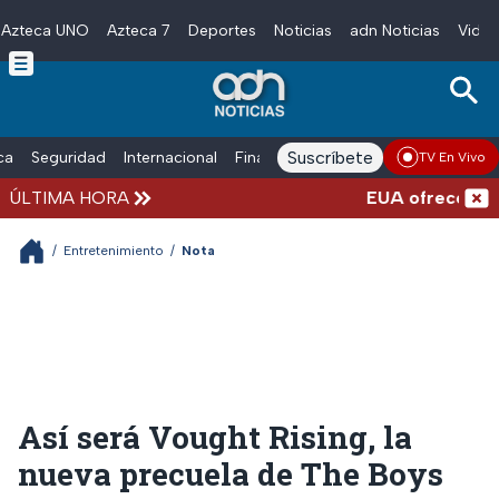
Azteca UNO
Azteca 7
Deportes
Noticias
adn Noticias
Video
Skip to main content
Suscríbete
ica
Seguridad
Internacional
Finanzas
adn Noticias Radio
Esp
TV En Vivo
ÚLTIMA HORA
EUA ofrece más de 
/
Entretenimiento
/
Nota
Así será Vought Rising, la
nueva precuela de The Boys