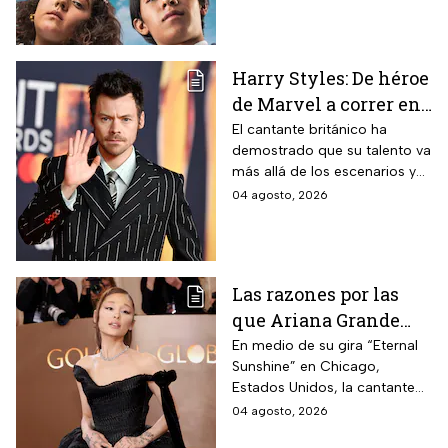
de la primera temporada y
quiénes vuelven al elenco.
Harry Styles: De héroe
de Marvel a correr en
Chapultepec; las
El cantante británico ha
demostrado que su talento va
apariciones del
más allá de los escenarios y
cantante en el cine
ha llegado a la pantalla
04 agosto, 2026
grande. conoce los
personajes que ha
interpretado.
Las razones por las
que Ariana Grande
hará una pausa en su
En medio de su gira “Eternal
Sunshine” en Chicago,
carrera
Estados Unidos, la cantante
informó a sus fanáticos que
04 agosto, 2026
“se alejará de la atención