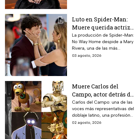
pública”
Luto en Spider-Man:
Muere querida actriz
por derrame cerebral;
La producción de Spider-Man:
No Way Home despide a Mary
esto se sabe
Rivera, una de las más
queridas actrices que dieron
03 agosto, 2026
vida a un personaje
entrañable en la saga de Tom
Holland.
Muere Carlos del
Campo, actor detrás de
la voz detrás de
Carlos del Campo: una de las
voces más representativas del
Slinky y C-3P0 en
doblaje latino, una profesión
México
en la que Mexico es referente
02 agosto, 2026
internacional.