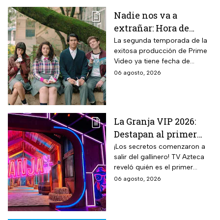
Nadie nos va a
extrañar: Hora de
estreno de la
La segunda temporada de la
exitosa producción de Prime
Temporada 2 y reparto
Video ya tiene fecha de
completo
estreno. Conoce el horario en
06 agosto, 2026
México, el reparto completo y
la trama tras la muerte de
Memo.
La Granja VIP 2026:
Destapan al primer
participante del
¡Los secretos comenzaron a
salir del gallinero! TV Azteca
reality más viral de la
reveló quién es el primer
televisión mexicana
granjero confirmado para la
06 agosto, 2026
segunda temporada del
reality 24/7.