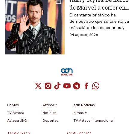
de Marvel a correr en
Chapultepec; las
El cantante británico ha
demostrado que su talento va
apariciones del
más allá de los escenarios y
cantante en el cine
ha llegado a la pantalla
04 agosto, 2026
grande. conoce los
personajes que ha
interpretado.
Cuenta de X / Twitter (se abre en una nuev
Cuenta de Instagram (se abre en una n
Cuenta de TikTok (se abre en una
Cuenta de YouTube (se abre 
Cuenta de Telegram (se a
Cuenta de Facebook 
Cuenta de Whats
En vivo
Azteca 7
adn Noticias
TV Azteca
Noticias
a más +
Azteca UNO
Deportes
TV Azteca Internacional
TV AZTECA
CONTACTO