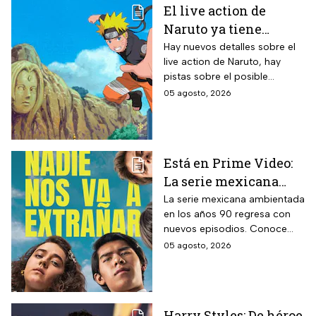
El live action de
Naruto ya tiene
director y así avanza
Hay nuevos detalles sobre el
live action de Naruto, hay
el casting de la
pistas sobre el posible
película
enfoque de la historia y
05 agosto, 2026
quiénes serán los
protagonistas de la cinta.
Está en Prime Video:
La serie mexicana
noventera de la que
La serie mexicana ambientada
en los años 90 regresa con
todos están hablando
nuevos episodios. Conoce
y que se ve en un fin
cuándo se estrena, qué
05 agosto, 2026
de semana
pasará tras el impactante final
de la primera temporada y
quiénes vuelven al elenco.
Harry Styles: De héroe