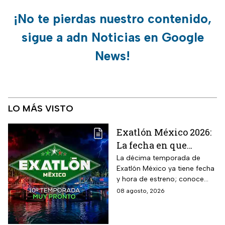
¡No te pierdas nuestro contenido,
sigue a adn Noticias en Google
News!
LO MÁS VISTO
Exatlón México 2026:
La fecha en que
iniciará la nueva
La décima temporada de
Exatlón México ya tiene fecha
temporada
y hora de estreno; conoce
cuándo comienza, dónde
08 agosto, 2026
verlo y quiénes son los atletas
que regresan a la
competencia.