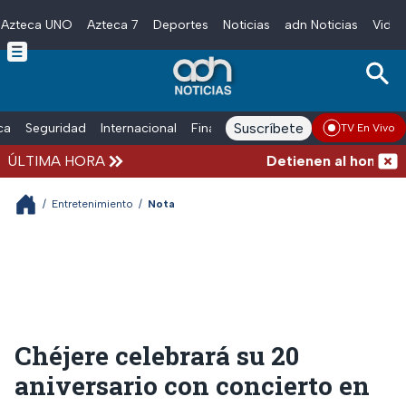
Azteca UNO
Azteca 7
Deportes
Noticias
adn Noticias
Video
Skip to main content
Suscríbete
ica
Seguridad
Internacional
Finanzas
adn Noticias Radio
Esp
TV En Vivo
ÚLTIMA HORA
Detienen al hombre que
/
Entretenimiento
/
Nota
Chéjere celebrará su 20
aniversario con concierto en