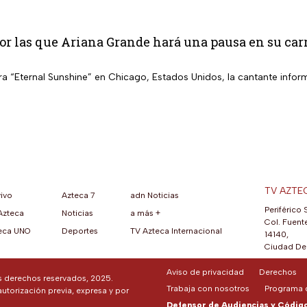
or las que Ariana Grande hará una pausa en su car
a “Eternal Sunshine” en Chicago, Estados Unidos, la cantante inform
TV AZTE
vivo
Azteca 7
adn Noticias
Periférico 
Azteca
Noticias
a más +
ueva pestaña)
na nueva pestaña)
una nueva pestaña)
re en una nueva pestaña)
se abre en una nueva pestaña)
ok (se abre en una nueva pestaña)
atsApp (se abre en una nueva pestaña)
Col. Fuente
eca UNO
Deportes
TV Azteca Internacional
14140,
Ciudad De 
Aviso de privacidad
Derechos
os derechos reservados, 2025.
Trabaja con nosotros
Programa d
autorización previa, expresa y por
Defensor de Audiencias y Código 