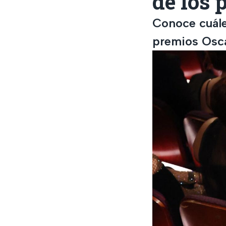
de los 
Conoce cuále
premios Osca