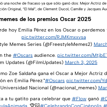
vió una noche de fracaso ya que sólo ganó dos: Mejor Actriz d
ión Original, “El Mal”, de Clement Ducol, Camille y Jacques Au
 memes de los premios Oscar 2025
rde hoy Emilia Pérez en los Oscar o perdemos 
pic.twitter.com/RJMKmxxvsa
tyle Memes Series (@FreestyleMemes2)
March
in the
#Oscars
audience.
pic.twitter.com/Mtjb
lm Updates (@FilmUpdates)
March 3, 2025
ómo Zoe Saldaña gana el Oscar a Mejor Actriz 
ón en Emilia Pérez."
#Oscars
pic.twitter.com/
Universidad Nacional (@nacional_memes)
Mar
a a tu gatito para celebrar que
#Flow
ganó
#O
culaAnimada
. 🏆🐱
#CelebrandoConCinépolis
#