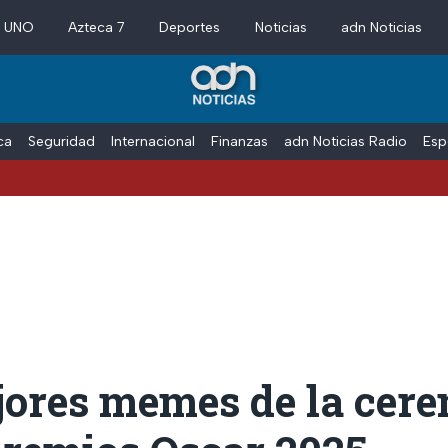
a UNO
Azteca 7
Deportes
Noticias
adn Noticias
ica
Seguridad
Internacional
Finanzas
adn Noticias Radio
Esp
V
jores memes de la cer