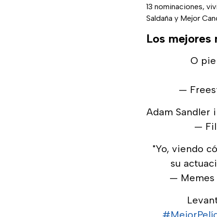
13 nominaciones, vi
Saldaña y Mejor Canc
Los mejores
O pie
— Frees
Adam Sandler 
— Fi
"Yo, viendo c
su actuaci
— Memes 
Levant
#MejorPelí