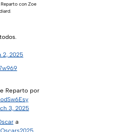
e Reparto con Zoe
diard.
todos.
 2, 2025
E7w969
de Reparto por
YdodSw6Esy
ch 3, 2025
scar
a
Oscars2025