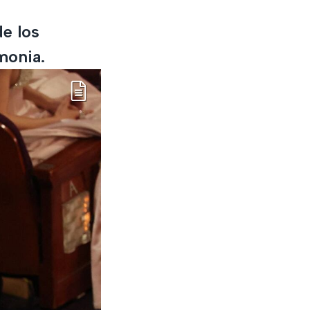
e los
monia.