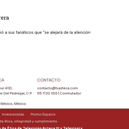
rera
ó a sus fanáticos que “se alejará de la atención
CA
CONTACTO
Sur 4121,
contacto@tvazteca.com
s Del Pedregal, C.P.
55 1720 1313
|
Conmutador
México, México.
Inversionistas
Promo Espacio
e ética, integridad y cumplimiento
de Ética de Televisión Azteca III y Televisora