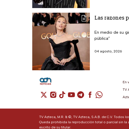
Las razones p
En medio de su gir
pública”
04 agosto, 2026
En 
TV 
Cuenta de X / Twitter (se abre en una n
Cuenta de Instagram (se abre en u
Cuenta de TikTok (se abre en 
Cuenta de YouTube (se ab
Cuenta de Telegram (
Cuenta de Facebo
Cuenta de Wh
Azt
TV Azteca, M.R. & ©, TV Azteca, S.A.B. de C.V. Todos l
Queda prohibida la reproducción total o parcial sin la 
escrito de su titular.