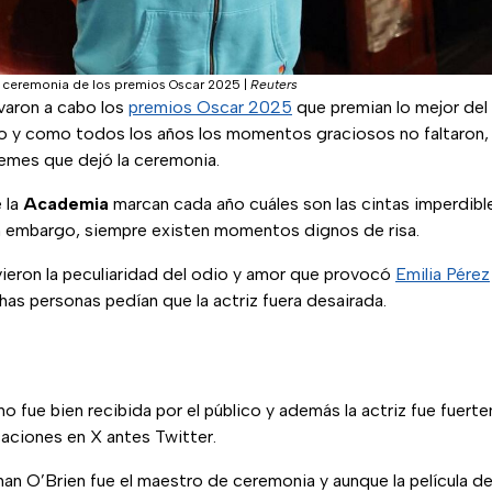
 ceremonia de los premios Oscar 2025
|
Reuters
varon a cabo los
premios Oscar 2025
que premian lo mejor del
o y como todos los años los momentos graciosos no faltaron, 
emes que dejó la ceremonia.
 la
Academia
marcan cada año cuáles son las cintas imperdibl
in embargo, siempre existen momentos dignos de risa.
ieron la peculiaridad del odio y amor que provocó
Emilia Pérez
as personas pedían que la actriz fuera desairada.
 no fue bien recibida por el público y además la actriz fue fuert
aciones en X antes Twitter.
nan O’Brien fue el maestro de ceremonia y aunque la película d