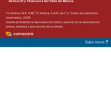
Azteca III y Televisora del Valle de México
TV Azteca, M.R. & ©, TV Azteca, S.A.B. de C.V. Todos los derechos
reservados, 2025.
Queda prohibida la reproducción total o parcial sin la autorización
previa, expresa y por escrito de su titular.
Subir inicio