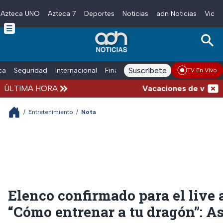
Azteca UNO
Azteca 7
Deportes
Noticias
adn Noticias
Video
Skip to main content
Suscríbete
ica
Seguridad
Internacional
Finanzas
adn Noticias Radio
Esp
TV En Vivo
ÚLTIMA HORA
Vacaciones de verano compl
/
Entretenimiento
/
Nota
Elenco confirmado para el live 
“Cómo entrenar a tu dragón”: As