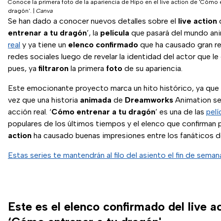
Conoce la primera foto de la apariencia de Hipo en el live action de 'Cómo e
dragón'.
|
Canva
Se han dado a conocer nuevos detalles sobre el
live action
d
entrenar a tu dragón
’, la
película
que pasará del mundo an
real
y ya tiene un
elenco confirmado
que ha causado gran re
redes sociales luego de revelar la identidad del actor que le
pues, ya
filtraron
la primera
foto
de su apariencia.
Este emocionante proyecto marca un hito histórico, ya que s
vez que una historia
animada
de
Dreamworks
Animation se
acción real. ‘
Cómo entrenar a tu dragón
’ es una de las
pelí
populares de los últimos tiempos y el elenco que confirman 
action
ha causado buenas impresiones entre los fanáticos de
Estas series te mantendrán al filo del asiento el fin de seman
Este es el elenco confirmado del live a