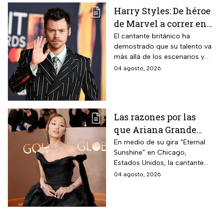
Harry Styles: De héroe
de Marvel a correr en
Chapultepec; las
El cantante británico ha
demostrado que su talento va
apariciones del
más allá de los escenarios y
cantante en el cine
ha llegado a la pantalla
04 agosto, 2026
grande. conoce los
personajes que ha
interpretado.
Las razones por las
que Ariana Grande
hará una pausa en su
En medio de su gira “Eternal
Sunshine” en Chicago,
carrera
Estados Unidos, la cantante
informó a sus fanáticos que
04 agosto, 2026
“se alejará de la atención
pública”