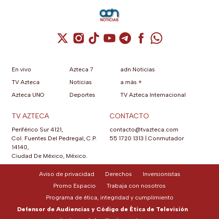
Cuenta de X / Twitter (se abre en una nuev
Cuenta de Instagram (se abre en una n
Cuenta de TikTok (se abre en una
Cuenta de YouTube (se abre 
Cuenta de Telegram (se a
Cuenta de Facebook 
Cuenta de Whats
En vivo
Azteca 7
adn Noticias
TV Azteca
Noticias
a más +
Azteca UNO
Deportes
TV Azteca Internacional
TV AZTECA
CONTACTO
Periférico Sur 4121,
contacto@tvazteca.com
Col. Fuentes Del Pedregal, C.P.
55 1720 1313
|
Conmutador
14140,
Ciudad De México, México.
Aviso de privacidad
Derechos
Inversionistas
Promo Espacio
Trabaja con nosotros
Programa de ética, integridad y cumplimiento
Defensor de Audiencias y Código de Ética de Televisión