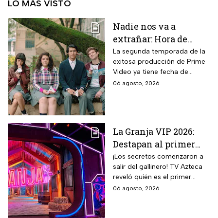
LO MÁS VISTO
Nadie nos va a
extrañar: Hora de
estreno de la
La segunda temporada de la
exitosa producción de Prime
Temporada 2 y reparto
Video ya tiene fecha de
completo
estreno. Conoce el horario en
06 agosto, 2026
México, el reparto completo y
la trama tras la muerte de
Memo.
La Granja VIP 2026:
Destapan al primer
participante del
¡Los secretos comenzaron a
salir del gallinero! TV Azteca
reality más viral de la
reveló quién es el primer
televisión mexicana
granjero confirmado para la
06 agosto, 2026
segunda temporada del
reality 24/7.