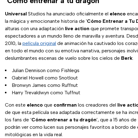
‘Cómo entrenar a tu dragón'
Universal
Studios ha anunciado oficialmente el
elenco
encar
la mágica y emocionante historia de '
Cómo Entrenar a Tu 
alturas con una adaptación
live action
que promete transport
espectadores a un mundo lleno de maravilla y aventura. Des
2010, la
película original
de animación ha cautivado los coraz
en todo el mundo con su emotiva narrativa, personajes inolv
deslumbrantes escenas de vuelo sobre los cielos de
Berk
.
Julian Dennison como Fishlegs
Gabriel Howell como Snotlout
Bronwyn James como Ruffnut
Harry Trevaldwyn como Tuffnut
Con este
elenco
que
confirman
los creadores del
live acti
de que esta película sea adaptada correctamente se ha inc
los fans de ‘
Cómo entrenar a tu dragón
’, que a 15 años de
podrán ver como lucen sus personajes favoritos a bordo de 
mitológicas en la vida real.