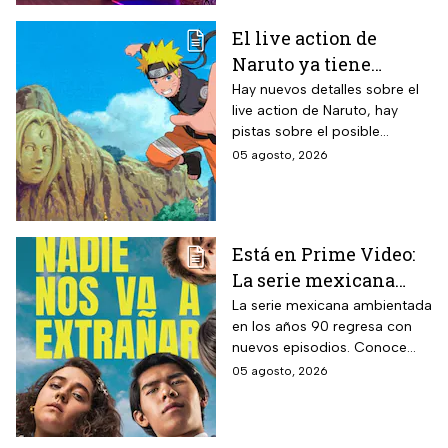
El live action de
Naruto ya tiene
director y así avanza
Hay nuevos detalles sobre el
live action de Naruto, hay
el casting de la
pistas sobre el posible
película
enfoque de la historia y
05 agosto, 2026
quiénes serán los
protagonistas de la cinta.
Está en Prime Video:
La serie mexicana
noventera de la que
La serie mexicana ambientada
en los años 90 regresa con
todos están hablando
nuevos episodios. Conoce
y que se ve en un fin
cuándo se estrena, qué
05 agosto, 2026
de semana
pasará tras el impactante final
de la primera temporada y
quiénes vuelven al elenco.