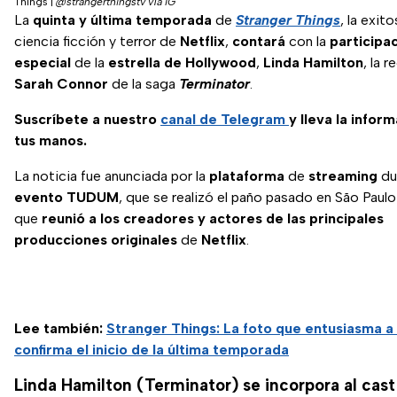
Things
|
@strangerthingstv vía IG
La
quinta y última temporada
de
Stranger Things
, la exit
ciencia ficción y terror de
Netflix
,
contará
con la
participa
especial
de la
estrella de Hollywood
,
Linda
Hamilton
, la 
Sarah Connor
de la saga
Terminator
.
Suscríbete a nuestro
canal de Telegram
y lleva la infor
tus manos.
La noticia fue anunciada por la
plataforma
de
streaming
du
evento
TUDUM
, que se realizó el paño pasado en São Paulo 
que
reunió a los creadores y actores de las principales
producciones originales
de
Netflix
.
Lee también:
Stranger Things: La foto que entusiasma a 
confirma el inicio de la última temporada
Linda Hamilton (Terminator) se incorpora al cast