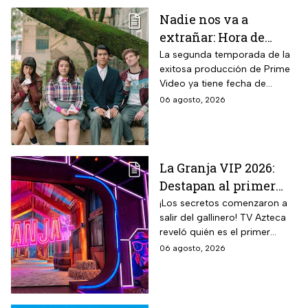
Nadie nos va a
extrañar: Hora de
estreno de la
La segunda temporada de la
exitosa producción de Prime
Temporada 2 y reparto
Video ya tiene fecha de
completo
estreno. Conoce el horario en
06 agosto, 2026
México, el reparto completo y
la trama tras la muerte de
Memo.
La Granja VIP 2026:
Destapan al primer
participante del
¡Los secretos comenzaron a
salir del gallinero! TV Azteca
reality más viral de la
reveló quién es el primer
televisión mexicana
granjero confirmado para la
06 agosto, 2026
segunda temporada del
reality 24/7.