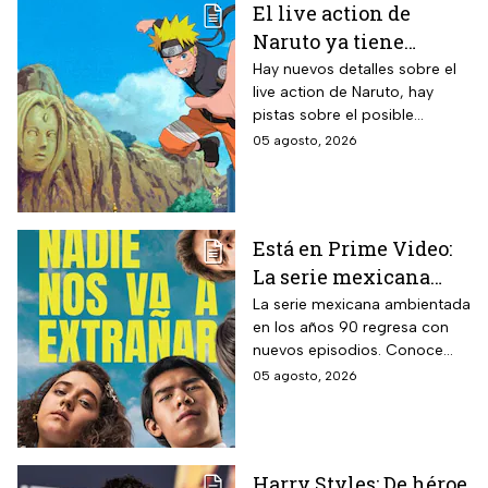
El live action de
Naruto ya tiene
director y así avanza
Hay nuevos detalles sobre el
live action de Naruto, hay
el casting de la
pistas sobre el posible
película
enfoque de la historia y
05 agosto, 2026
quiénes serán los
protagonistas de la cinta.
Está en Prime Video:
La serie mexicana
noventera de la que
La serie mexicana ambientada
en los años 90 regresa con
todos están hablando
nuevos episodios. Conoce
y que se ve en un fin
cuándo se estrena, qué
05 agosto, 2026
de semana
pasará tras el impactante final
de la primera temporada y
quiénes vuelven al elenco.
Harry Styles: De héroe