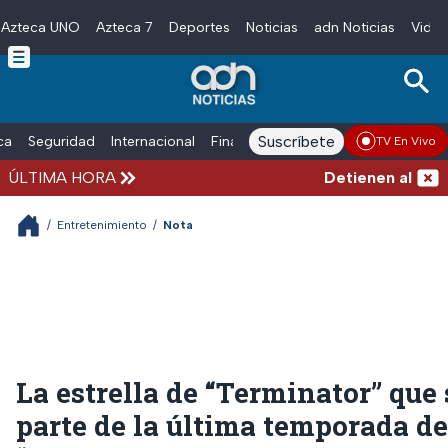
Azteca UNO
Azteca 7
Deportes
Noticias
adn Noticias
Video
Skip to main content
Suscríbete
ica
Seguridad
Internacional
Finanzas
adn Noticias Radio
Esp
TV En Vivo
ÚLTIMA HORA
Detienen al hombre
/
Entretenimiento
/
Nota
La estrella de “Terminator” que 
parte de la última temporada de