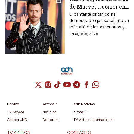
de Marvel a correr en
Chapultepec; las
El cantante británico ha
demostrado que su talento va
apariciones del
más allá de los escenarios y
cantante en el cine
ha llegado a la pantalla
04 agosto, 2026
grande. conoce los
personajes que ha
interpretado.
Cuenta de X / Twitter (se abre en una nuev
Cuenta de Instagram (se abre en una n
Cuenta de TikTok (se abre en una
Cuenta de YouTube (se abre 
Cuenta de Telegram (se a
Cuenta de Facebook 
Cuenta de Whats
En vivo
Azteca 7
adn Noticias
TV Azteca
Noticias
a más +
Azteca UNO
Deportes
TV Azteca Internacional
TV AZTECA
CONTACTO