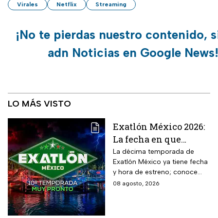
Virales
Netflix
Streaming
¡No te pierdas nuestro contenido, s
adn Noticias en Google News
LO MÁS VISTO
Exatlón México 2026:
La fecha en que
iniciará la nueva
La décima temporada de
Exatlón México ya tiene fecha
temporada
y hora de estreno; conoce
cuándo comienza, dónde
08 agosto, 2026
verlo y quiénes son los atletas
que regresan a la
competencia.