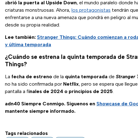
a
brió la puerta al Upside Down
, el mundo paralelo donde h
criaturas monstruosas. Ahora,
los protagonistas
tendrán qu
enfrentarse a una nueva amenaza que pondrá en peligro al m
desde su propia realidad.
Lee también:
Stranger Things: Cuándo comienzan a rodar
y última temporada
¿Cuándo se estrena la quinta temporada de Str
Things?
La
fecha de estreno
de la
quinta
temporada
de
Stranger 
no ha sido confirmada por
Netflix
, pero se espera que llegue 
pantalla a f
inales de 2024 o principios de 2025
.
adn40 Siempre Conmigo. Síguenos en
Showcase de Go
mantente siempre informado.
Tags relacionados