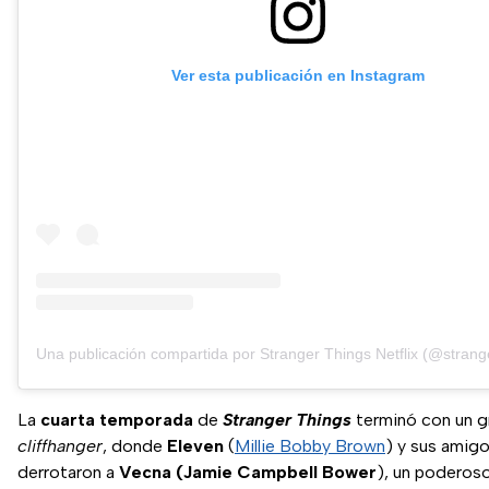
Ver esta publicación en Instagram
Una publicación compartida por Stranger Things Netflix (@strang
La
cuarta
temporada
de
Stranger Things
terminó con un g
cliffhanger
, donde
Eleven
(
Millie Bobby Brown
) y sus amig
derrotaron a
Vecna
(Jamie Campbell Bower
), un poderoso