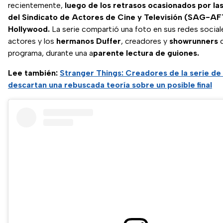
recientemente,
luego de los retrasos ocasionados por la
del Sindicato de Actores de Cine y Televisión (SAG-A
Hollywood.
La serie compartió una foto en sus redes social
actores y los
hermanos Duffer
, creadores y
showrunners
d
programa, durante una a
parente lectura de guiones.
Lee también:
Stranger Things: Creadores de la serie de 
descartan una rebuscada teoría sobre un posible final