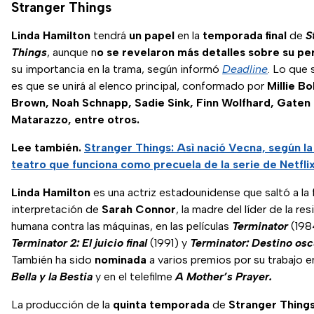
Stranger Things
Linda Hamilton
tendrá
un papel
en la
temporada
final
de
S
Things
, aunque n
o se revelaron más detalles sobre su pe
su importancia en la trama, según informó
Deadline
. Lo que 
es que se unirá al elenco principal, conformado por
Millie B
Brown, Noah Schnapp, Sadie Sink, Finn Wolfhard, Gaten
Matarazzo, entre otros.
Lee también.
Stranger Things: Asì nació Vecna, según la
teatro que funciona como precuela de la serie de Netfli
Linda Hamilton
es una actriz estadounidense que saltó a la
interpretación de
Sarah Connor
, la madre del líder de la re
humana contra las máquinas, en las películas
Terminator
(198
Terminator 2: El juicio final
(1991) y
Terminator: Destino osc
También ha sido
nominada
a varios premios por su trabajo en
Bella y la Bestia
y en el telefilme
A Mother’s Prayer.
La producción de la
quinta
temporada
de
Stranger Thing