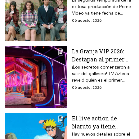
estreno de la
La segunda temporada de la
exitosa producción de Prime
Temporada 2 y reparto
Video ya tiene fecha de
completo
estreno. Conoce el horario en
06 agosto, 2026
México, el reparto completo y
la trama tras la muerte de
Memo.
La Granja VIP 2026:
Destapan al primer
participante del
¡Los secretos comenzaron a
salir del gallinero! TV Azteca
reality más viral de la
reveló quién es el primer
televisión mexicana
granjero confirmado para la
06 agosto, 2026
segunda temporada del
reality 24/7.
El live action de
Naruto ya tiene
director y así avanza
Hay nuevos detalles sobre el