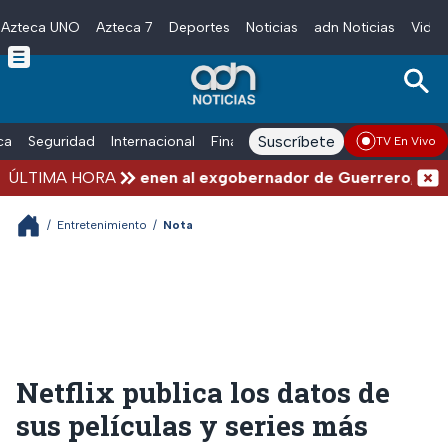
Azteca UNO
Azteca 7
Deportes
Noticias
adn Noticias
Video
Skip to main content
Suscríbete
ica
Seguridad
Internacional
Finanzas
adn Noticias Radio
Esp
TV En Vivo
ÚLTIMA HORA
Detienen al exgobernador de Guerrero, Ángel A
/
Entretenimiento
/
Nota
Netflix publica los datos de
sus películas y series más