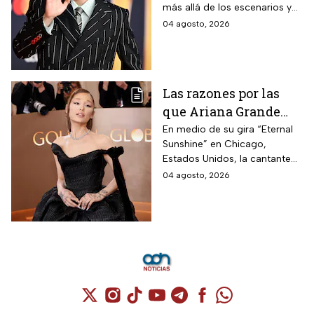
más allá de los escenarios y
cantante en el cine
ha llegado a la pantalla
04 agosto, 2026
grande. conoce los
personajes que ha
interpretado.
Las razones por las
que Ariana Grande
hará una pausa en su
En medio de su gira “Eternal
Sunshine” en Chicago,
carrera
Estados Unidos, la cantante
informó a sus fanáticos que
04 agosto, 2026
“se alejará de la atención
pública”
Cuenta de X / Twitter (se abre en una nuev
Cuenta de Instagram (se abre en una n
Cuenta de TikTok (se abre en una
Cuenta de YouTube (se abre 
Cuenta de Telegram (se a
Cuenta de Facebook 
Cuenta de Whats