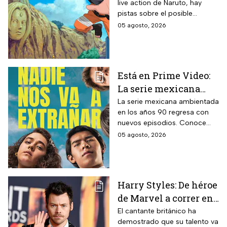
live action de Naruto, hay
el casting de la
pistas sobre el posible
película
enfoque de la historia y
05 agosto, 2026
quiénes serán los
protagonistas de la cinta.
Está en Prime Video:
La serie mexicana
noventera de la que
La serie mexicana ambientada
en los años 90 regresa con
todos están hablando
nuevos episodios. Conoce
y que se ve en un fin
cuándo se estrena, qué
05 agosto, 2026
de semana
pasará tras el impactante final
de la primera temporada y
quiénes vuelven al elenco.
Harry Styles: De héroe
de Marvel a correr en
Chapultepec; las
El cantante británico ha
demostrado que su talento va
apariciones del