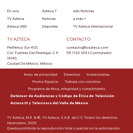
En vivo
Azteca 7
adn Noticias
TV Azteca
Noticias
a más +
Azteca UNO
Deportes
TV Azteca Internacional
TV AZTECA
CONTACTO
Periférico Sur 4121,
contacto@tvazteca.com
Col. Fuentes Del Pedregal, C.P.
55 1720 1313
|
Conmutador
14140,
Ciudad De México, México.
Aviso de privacidad
Derechos
Inversionistas
Promo Espacio
Trabaja con nosotros
Programa de ética, integridad y cumplimiento
Defensor de Audiencias y Código de Ética de Televisión
Azteca III y Televisora del Valle de México
TV Azteca, M.R. & ©, TV Azteca, S.A.B. de C.V. Todos los derechos
reservados, 2025.
Queda prohibida la reproducción total o parcial sin la autorización