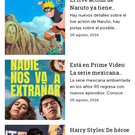
Naruto ya tiene
director y así avanza
Hay nuevos detalles sobre el
live action de Naruto, hay
el casting de la
pistas sobre el posible
película
enfoque de la historia y
05 agosto, 2026
quiénes serán los
protagonistas de la cinta.
Está en Prime Video:
La serie mexicana
noventera de la que
La serie mexicana ambientada
en los años 90 regresa con
todos están hablando
nuevos episodios. Conoce
y que se ve en un fin
cuándo se estrena, qué
05 agosto, 2026
de semana
pasará tras el impactante final
de la primera temporada y
quiénes vuelven al elenco.
Harry Styles: De héroe