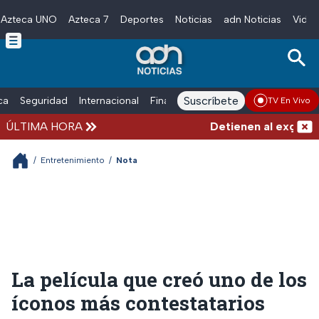
Azteca UNO
Azteca 7
Deportes
Noticias
adn Noticias
Video
Skip to main content
Suscríbete
ica
Seguridad
Internacional
Finanzas
adn Noticias Radio
Esp
TV En Vivo
ÚLTIMA HORA
Detienen al exgoberna
/
Entretenimiento
/
Nota
La película que creó uno de los
íconos más contestatarios