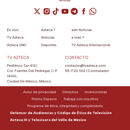
Cuenta de X / Twitter (se abre en una nuev
Cuenta de Instagram (se abre en una n
Cuenta de TikTok (se abre en una
Cuenta de YouTube (se abre 
Cuenta de Telegram (se a
Cuenta de Facebook 
Cuenta de Whats
En vivo
Azteca 7
adn Noticias
TV Azteca
Noticias
a más +
Azteca UNO
Deportes
TV Azteca Internacional
TV AZTECA
CONTACTO
Periférico Sur 4121,
contacto@tvazteca.com
Col. Fuentes Del Pedregal, C.P.
55 1720 1313
|
Conmutador
14140,
Ciudad De México, México.
Aviso de privacidad
Derechos
Inversionistas
Promo Espacio
Trabaja con nosotros
Programa de ética, integridad y cumplimiento
Defensor de Audiencias y Código de Ética de Televisión
Azteca III y Televisora del Valle de México