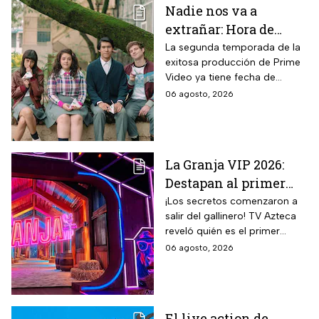
Nadie nos va a
extrañar: Hora de
estreno de la
La segunda temporada de la
exitosa producción de Prime
Temporada 2 y reparto
Video ya tiene fecha de
completo
estreno. Conoce el horario en
06 agosto, 2026
México, el reparto completo y
la trama tras la muerte de
Memo.
La Granja VIP 2026:
Destapan al primer
participante del
¡Los secretos comenzaron a
salir del gallinero! TV Azteca
reality más viral de la
reveló quién es el primer
televisión mexicana
granjero confirmado para la
06 agosto, 2026
segunda temporada del
reality 24/7.
El live action de