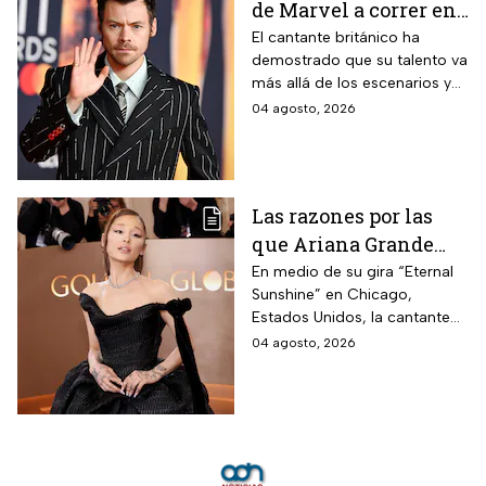
de Marvel a correr en
Chapultepec; las
El cantante británico ha
demostrado que su talento va
apariciones del
más allá de los escenarios y
cantante en el cine
ha llegado a la pantalla
04 agosto, 2026
grande. conoce los
personajes que ha
interpretado.
Las razones por las
que Ariana Grande
hará una pausa en su
En medio de su gira “Eternal
Sunshine” en Chicago,
carrera
Estados Unidos, la cantante
informó a sus fanáticos que
04 agosto, 2026
“se alejará de la atención
pública”