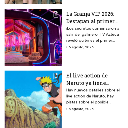
Memo.
La Granja VIP 2026:
Destapan al primer
participante del
¡Los secretos comenzaron a
salir del gallinero! TV Azteca
reality más viral de la
reveló quién es el primer
televisión mexicana
granjero confirmado para la
06 agosto, 2026
segunda temporada del
reality 24/7.
El live action de
Naruto ya tiene
director y así avanza
Hay nuevos detalles sobre el
live action de Naruto, hay
el casting de la
pistas sobre el posible
película
enfoque de la historia y
05 agosto, 2026
quiénes serán los
protagonistas de la cinta.