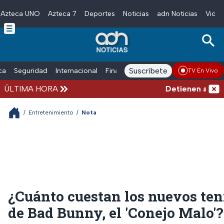
Azteca UNO
Azteca 7
Deportes
Noticias
adn Noticias
Video
Skip to main content
Suscríbete
ica
Seguridad
Internacional
Finanzas
adn Noticias Radio
Esp
TV En Vivo
ÚLTIMA HORA
Detienen al hombr
/
Entretenimiento
/
Nota
¿Cuánto cuestan los nuevos ten
de Bad Bunny, el 'Conejo Malo'?