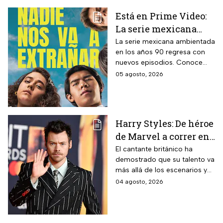
Está en Prime Video:
La serie mexicana
noventera de la que
La serie mexicana ambientada
en los años 90 regresa con
todos están hablando
nuevos episodios. Conoce
y que se ve en un fin
cuándo se estrena, qué
05 agosto, 2026
de semana
pasará tras el impactante final
de la primera temporada y
quiénes vuelven al elenco.
Harry Styles: De héroe
de Marvel a correr en
Chapultepec; las
El cantante británico ha
demostrado que su talento va
apariciones del
más allá de los escenarios y
cantante en el cine
ha llegado a la pantalla
04 agosto, 2026
grande. conoce los
personajes que ha
interpretado.