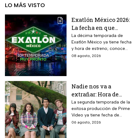
LO MÁS VISTO
Exatlón México 2026:
La fecha en que
iniciará la nueva
La décima temporada de
Exatlón México ya tiene fecha
temporada
y hora de estreno; conoce
cuándo comienza, dónde
08 agosto, 2026
verlo y quiénes son los atletas
que regresan a la
competencia.
Nadie nos va a
extrañar: Hora de
estreno de la
La segunda temporada de la
exitosa producción de Prime
Temporada 2 y reparto
Video ya tiene fecha de
completo
estreno. Conoce el horario en
06 agosto, 2026
México, el reparto completo y
la trama tras la muerte de