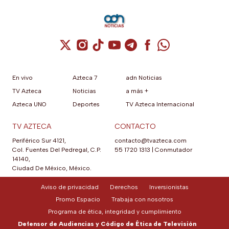
Cuenta de X / Twitter (se abre en una nuev
Cuenta de Instagram (se abre en una n
Cuenta de TikTok (se abre en una
Cuenta de YouTube (se abre 
Cuenta de Telegram (se a
Cuenta de Facebook 
Cuenta de Whats
En vivo
Azteca 7
adn Noticias
TV Azteca
Noticias
a más +
Azteca UNO
Deportes
TV Azteca Internacional
TV AZTECA
CONTACTO
Periférico Sur 4121,
contacto@tvazteca.com
Col. Fuentes Del Pedregal, C.P.
55 1720 1313
|
Conmutador
14140,
Ciudad De México, México.
Aviso de privacidad
Derechos
Inversionistas
Promo Espacio
Trabaja con nosotros
Programa de ética, integridad y cumplimiento
Defensor de Audiencias y Código de Ética de Televisión