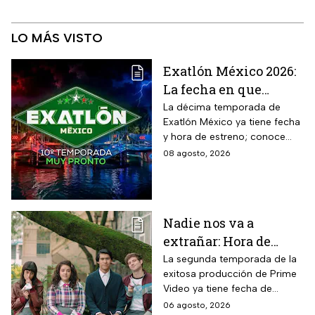
LO MÁS VISTO
Exatlón México 2026:
La fecha en que
iniciará la nueva
La décima temporada de
Exatlón México ya tiene fecha
temporada
y hora de estreno; conoce
cuándo comienza, dónde
08 agosto, 2026
verlo y quiénes son los atletas
que regresan a la
competencia.
Nadie nos va a
extrañar: Hora de
estreno de la
La segunda temporada de la
exitosa producción de Prime
Temporada 2 y reparto
Video ya tiene fecha de
completo
estreno. Conoce el horario en
06 agosto, 2026