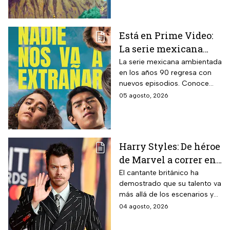
protagonistas de la cinta.
Está en Prime Video:
La serie mexicana
noventera de la que
La serie mexicana ambientada
en los años 90 regresa con
todos están hablando
nuevos episodios. Conoce
y que se ve en un fin
cuándo se estrena, qué
05 agosto, 2026
de semana
pasará tras el impactante final
de la primera temporada y
quiénes vuelven al elenco.
Harry Styles: De héroe
de Marvel a correr en
Chapultepec; las
El cantante británico ha
demostrado que su talento va
apariciones del
más allá de los escenarios y
cantante en el cine
ha llegado a la pantalla
04 agosto, 2026
grande. conoce los
personajes que ha