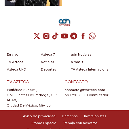
interpretado.
Cuenta de X / Twitter (se abre en una nuev
Cuenta de Instagram (se abre en una n
Cuenta de TikTok (se abre en una
Cuenta de YouTube (se abre 
Cuenta de Telegram (se a
Cuenta de Facebook 
Cuenta de Whats
En vivo
Azteca 7
adn Noticias
TV Azteca
Noticias
a más +
Azteca UNO
Deportes
TV Azteca Internacional
TV AZTECA
CONTACTO
Periférico Sur 4121,
contacto@tvazteca.com
Col. Fuentes Del Pedregal, C.P.
55 1720 1313
|
Conmutador
14140,
Ciudad De México, México.
Aviso de privacidad
Derechos
Inversionistas
Promo Espacio
Trabaja con nosotros