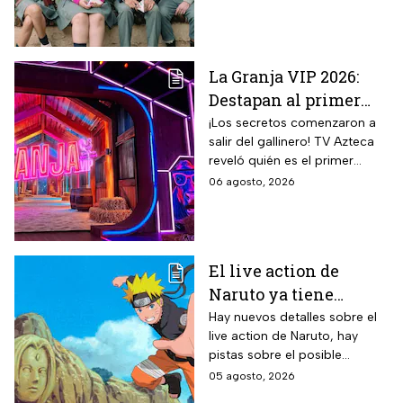
México, el reparto completo y
la trama tras la muerte de
Memo.
La Granja VIP 2026:
Destapan al primer
participante del
¡Los secretos comenzaron a
salir del gallinero! TV Azteca
reality más viral de la
reveló quién es el primer
televisión mexicana
granjero confirmado para la
06 agosto, 2026
segunda temporada del
reality 24/7.
El live action de
Naruto ya tiene
director y así avanza
Hay nuevos detalles sobre el
live action de Naruto, hay
el casting de la
pistas sobre el posible
película
enfoque de la historia y
05 agosto, 2026
quiénes serán los