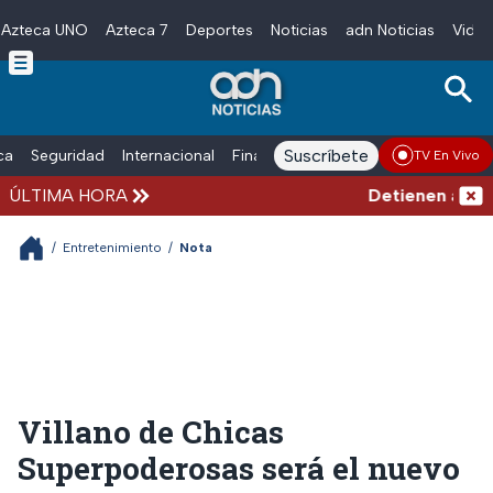
Azteca UNO
Azteca 7
Deportes
Noticias
adn Noticias
Video
Skip to main content
Suscríbete
ica
Seguridad
Internacional
Finanzas
adn Noticias Radio
Esp
TV En Vivo
ÚLTIMA HORA
Detienen al homb
/
Entretenimiento
/
Nota
Villano de Chicas
Superpoderosas será el nuevo