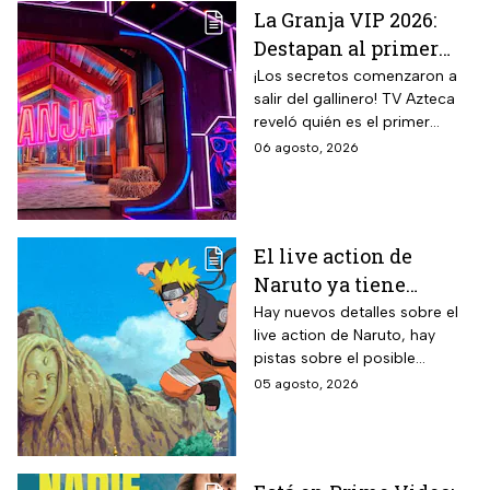
La Granja VIP 2026:
Destapan al primer
participante del
¡Los secretos comenzaron a
salir del gallinero! TV Azteca
reality más viral de la
reveló quién es el primer
televisión mexicana
granjero confirmado para la
06 agosto, 2026
segunda temporada del
reality 24/7.
El live action de
Naruto ya tiene
director y así avanza
Hay nuevos detalles sobre el
live action de Naruto, hay
el casting de la
pistas sobre el posible
película
enfoque de la historia y
05 agosto, 2026
quiénes serán los
protagonistas de la cinta.