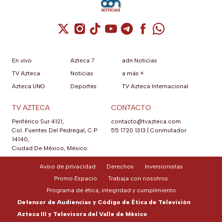
Cuenta de X / Twitter (se abre en una nuev
Cuenta de Instagram (se abre en una n
Cuenta de TikTok (se abre en una
Cuenta de YouTube (se abre 
Cuenta de Telegram (se a
Cuenta de Facebook 
Cuenta de Whats
En vivo
Azteca 7
adn Noticias
TV Azteca
Noticias
a más +
Azteca UNO
Deportes
TV Azteca Internacional
TV AZTECA
CONTACTO
Periférico Sur 4121,
contacto@tvazteca.com
Col. Fuentes Del Pedregal, C.P.
55 1720 1313
|
Conmutador
14140,
Ciudad De México, México.
Aviso de privacidad
Derechos
Inversionistas
Promo Espacio
Trabaja con nosotros
Programa de ética, integridad y cumplimiento
Defensor de Audiencias y Código de Ética de Televisión
Azteca III y Televisora del Valle de México