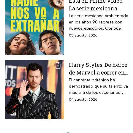
Está en Prime Video:
La serie mexicana
noventera de la que
La serie mexicana ambientada
en los años 90 regresa con
todos están hablando
nuevos episodios. Conoce
y que se ve en un fin
cuándo se estrena, qué
05 agosto, 2026
de semana
pasará tras el impactante final
de la primera temporada y
quiénes vuelven al elenco.
Harry Styles: De héroe
de Marvel a correr en
Chapultepec; las
El cantante británico ha
demostrado que su talento va
apariciones del
más allá de los escenarios y
cantante en el cine
ha llegado a la pantalla
04 agosto, 2026
grande. conoce los
personajes que ha
interpretado.