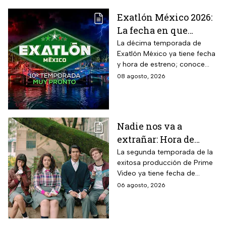
Exatlón México 2026:
La fecha en que
iniciará la nueva
La décima temporada de
Exatlón México ya tiene fecha
temporada
y hora de estreno; conoce
cuándo comienza, dónde
08 agosto, 2026
verlo y quiénes son los atletas
que regresan a la
competencia.
Nadie nos va a
extrañar: Hora de
estreno de la
La segunda temporada de la
exitosa producción de Prime
Temporada 2 y reparto
Video ya tiene fecha de
completo
estreno. Conoce el horario en
06 agosto, 2026
México, el reparto completo y
la trama tras la muerte de
Memo.