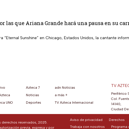
or las que Ariana Grande hará una pausa en su car
a “Eternal Sunshine” en Chicago, Estados Unidos, la cantante inform
TV AZTE
vivo
Azteca 7
adn Noticias
Periférico 
Azteca
Noticias
a más +
ueva pestaña)
na nueva pestaña)
una nueva pestaña)
re en una nueva pestaña)
se abre en una nueva pestaña)
ok (se abre en una nueva pestaña)
atsApp (se abre en una nueva pestaña)
Col. Fuente
eca UNO
Deportes
TV Azteca Internacional
14140,
Ciudad De 
Aviso de privacidad
Derechos
os derechos reservados, 2025.
Trabaja con nosotros
Programa d
autorización previa, expresa y por