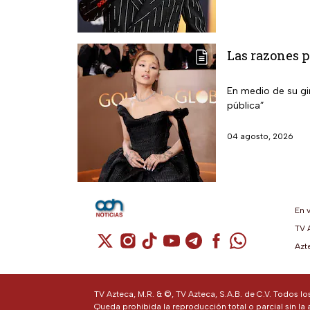
Las razones p
En medio de su gir
pública”
04 agosto, 2026
En 
TV 
Cuenta de X / Twitter (se abre en una n
Cuenta de Instagram (se abre en u
Cuenta de TikTok (se abre en 
Cuenta de YouTube (se ab
Cuenta de Telegram (
Cuenta de Facebo
Cuenta de Wh
Azt
TV Azteca, M.R. & ©, TV Azteca, S.A.B. de C.V. Todos l
Queda prohibida la reproducción total o parcial sin la 