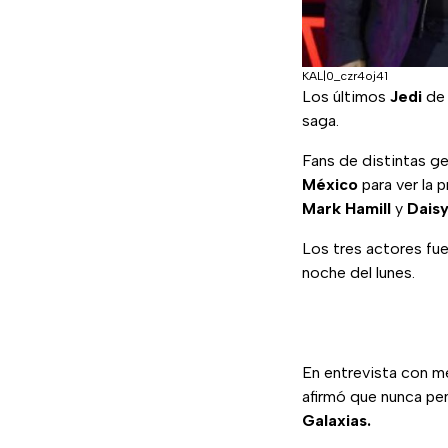
KAL|0_czr4oj41
Los últimos
Jedi
d
saga.
Fans de distintas ge
México
para ver la 
Mark Hamill
y
Daisy
Los tres actores fue
noche del lunes.
En entrevista con me
afirmó que nunca pen
Galaxias.