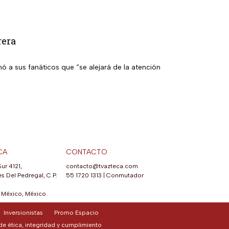
rera
ó a sus fanáticos que “se alejará de la atención
CA
CONTACTO
Sur 4121,
contacto@tvazteca.com
s Del Pedregal, C.P.
55 1720 1313
|
Conmutador
México, México.
Inversionistas
Promo Espacio
e ética, integridad y cumplimiento