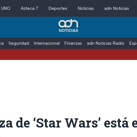
a UNO
Azteca 7
Deportes
Noticias
adn Noticias
ica
Seguridad
Internacional
Finanzas
adn Noticias Radio
Esp
za de ‘Star Wars’ está 