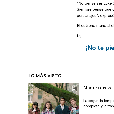
“No pensé ser Luke S
Siempre pensé que cu
personajes”, expres
El estreno mundial d
fcj
¡No te pi
LO MÁS VISTO
Nadie nos va 
La segunda tempor
completo y la tra