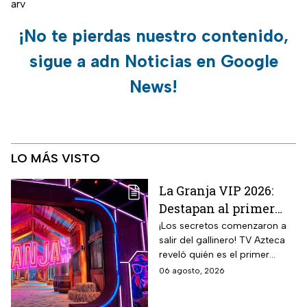
arv
¡No te pierdas nuestro contenido,
sigue a adn Noticias en Google
News!
LO MÁS VISTO
La Granja VIP 2026:
Destapan al primer
participante del
¡Los secretos comenzaron a
salir del gallinero! TV Azteca
reality más viral de la
reveló quién es el primer
televisión mexicana
granjero confirmado para la
06 agosto, 2026
segunda temporada del
reality 24/7.