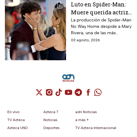
Luto en Spider-Man:
Muere querida actriz
por derrame cerebral;
La producción de Spider-Man:
No Way Home despide a Mary
esto se sabe
Rivera, una de las más
queridas actrices que dieron
03 agosto, 2026
vida a un personaje
entrañable en la saga de Tom
Holland.
Cuenta de X / Twitter (se abre en una nuev
Cuenta de Instagram (se abre en una n
Cuenta de TikTok (se abre en una
Cuenta de YouTube (se abre 
Cuenta de Telegram (se a
Cuenta de Facebook 
Cuenta de Whats
En vivo
Azteca 7
adn Noticias
TV Azteca
Noticias
a más +
Azteca UNO
Deportes
TV Azteca Internacional