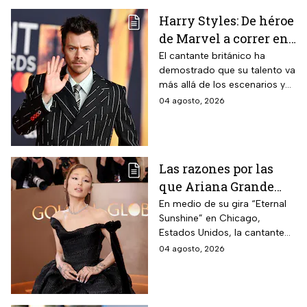
Harry Styles: De héroe
de Marvel a correr en
Chapultepec; las
El cantante británico ha
demostrado que su talento va
apariciones del
más allá de los escenarios y
cantante en el cine
ha llegado a la pantalla
04 agosto, 2026
grande. conoce los
personajes que ha
interpretado.
Las razones por las
que Ariana Grande
hará una pausa en su
En medio de su gira “Eternal
Sunshine” en Chicago,
carrera
Estados Unidos, la cantante
informó a sus fanáticos que
04 agosto, 2026
“se alejará de la atención
pública”