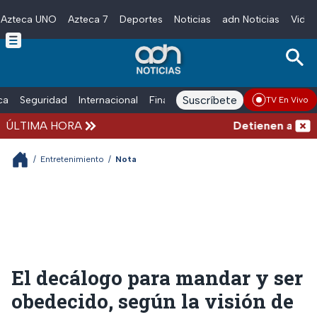
Azteca UNO
Azteca 7
Deportes
Noticias
adn Noticias
Video
Skip to main content
Suscríbete
ica
Seguridad
Internacional
Finanzas
adn Noticias Radio
Esp
TV En Vivo
ÚLTIMA HORA
Detienen al exgo
/
Entretenimiento
/
Nota
El decálogo para mandar y ser
obedecido, según la visión de