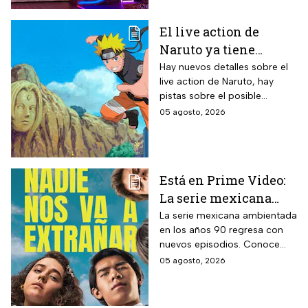
El live action de
Naruto ya tiene
director y así avanza
Hay nuevos detalles sobre el
live action de Naruto, hay
el casting de la
pistas sobre el posible
película
enfoque de la historia y
05 agosto, 2026
quiénes serán los
protagonistas de la cinta.
Está en Prime Video:
La serie mexicana
noventera de la que
La serie mexicana ambientada
en los años 90 regresa con
todos están hablando
nuevos episodios. Conoce
y que se ve en un fin
cuándo se estrena, qué
05 agosto, 2026
de semana
pasará tras el impactante final
de la primera temporada y
quiénes vuelven al elenco.