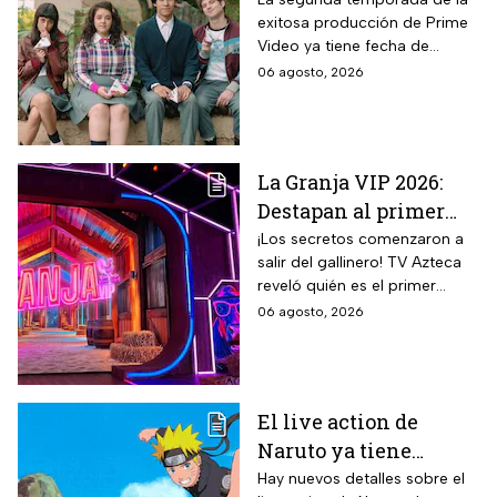
exitosa producción de Prime
Temporada 2 y reparto
Video ya tiene fecha de
completo
estreno. Conoce el horario en
06 agosto, 2026
México, el reparto completo y
la trama tras la muerte de
Memo.
La Granja VIP 2026:
Destapan al primer
participante del
¡Los secretos comenzaron a
salir del gallinero! TV Azteca
reality más viral de la
reveló quién es el primer
televisión mexicana
granjero confirmado para la
06 agosto, 2026
segunda temporada del
reality 24/7.
El live action de
Naruto ya tiene
director y así avanza
Hay nuevos detalles sobre el