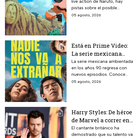
live action de Naruto, hay
el casting de la
pistas sobre el posible
película
enfoque de la historia y
05 agosto, 2026
quiénes serán los
protagonistas de la cinta.
Está en Prime Video:
La serie mexicana
noventera de la que
La serie mexicana ambientada
en los años 90 regresa con
todos están hablando
nuevos episodios. Conoce
y que se ve en un fin
cuándo se estrena, qué
05 agosto, 2026
de semana
pasará tras el impactante final
de la primera temporada y
quiénes vuelven al elenco.
Harry Styles: De héroe
de Marvel a correr en
Chapultepec; las
El cantante británico ha
demostrado que su talento va
apariciones del