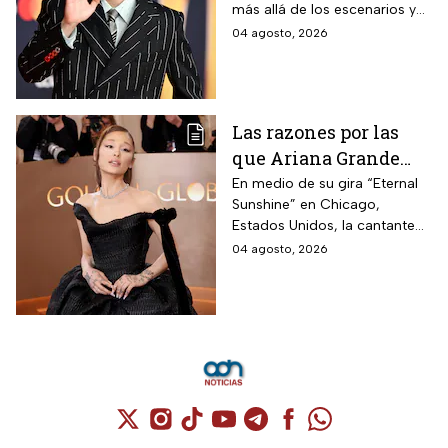
más allá de los escenarios y
cantante en el cine
ha llegado a la pantalla
04 agosto, 2026
grande. conoce los
personajes que ha
interpretado.
Las razones por las
que Ariana Grande
hará una pausa en su
En medio de su gira “Eternal
Sunshine” en Chicago,
carrera
Estados Unidos, la cantante
informó a sus fanáticos que
04 agosto, 2026
“se alejará de la atención
pública”
Cuenta de X / Twitter (se abre en una nuev
Cuenta de Instagram (se abre en una n
Cuenta de TikTok (se abre en una
Cuenta de YouTube (se abre 
Cuenta de Telegram (se a
Cuenta de Facebook 
Cuenta de Whats