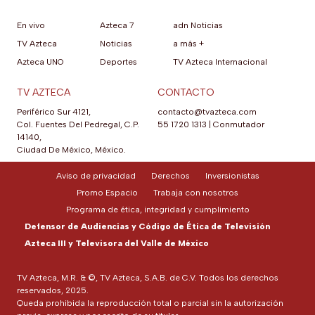
En vivo
Azteca 7
adn Noticias
TV Azteca
Noticias
a más +
Azteca UNO
Deportes
TV Azteca Internacional
TV AZTECA
CONTACTO
Periférico Sur 4121,
contacto@tvazteca.com
Col. Fuentes Del Pedregal, C.P.
55 1720 1313
|
Conmutador
14140,
Ciudad De México, México.
Aviso de privacidad
Derechos
Inversionistas
Promo Espacio
Trabaja con nosotros
Programa de ética, integridad y cumplimiento
Defensor de Audiencias y Código de Ética de Televisión
Azteca III y Televisora del Valle de México
TV Azteca, M.R. & ©, TV Azteca, S.A.B. de C.V. Todos los derechos
reservados, 2025.
Queda prohibida la reproducción total o parcial sin la autorización