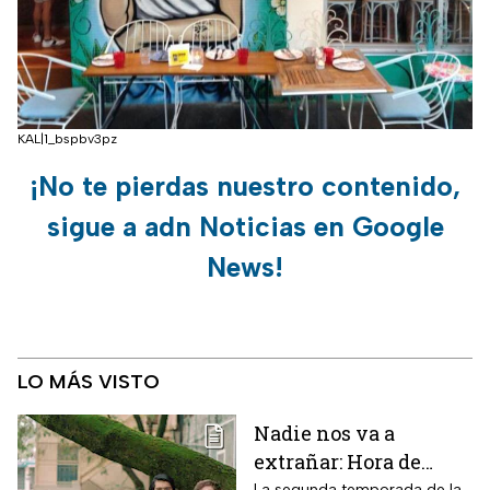
KAL|1_bspbv3pz
¡No te pierdas nuestro contenido,
sigue a adn Noticias en Google
News!
LO MÁS VISTO
Nadie nos va a
extrañar: Hora de
estreno de la
La segunda temporada de la