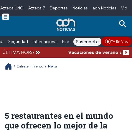
Azteca UNO
Azteca 7
Deportes
Noticias
adn Noticias
Video
Skip to main content
Suscríbete
ica
Seguridad
Internacional
Finanzas
adn Noticias Radio
Esp
TV En Vivo
ÚLTIMA HORA
Vacaciones de verano complicadas:
/
Entretenimiento
/
Nota
5 restaurantes en el mundo
que ofrecen lo mejor de la