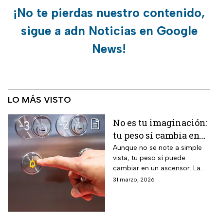
¡No te pierdas nuestro contenido,
sigue a adn Noticias en Google
News!
LO MÁS VISTO
No es tu imaginación:
tu peso sí cambia en
un ascensor y la
Aunque no se note a simple
vista, tu peso sí puede
ciencia lo explica
cambiar en un ascensor. La
ciencia explica por qué ocurre
31 marzo, 2026
este fenómeno y qué lo
provoca en el cuerpo humano