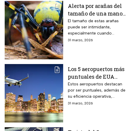
Alerta por arañas del
tamaño de una mano
que invaden EUA
El tamaño de estas arañas
puede ser intimidante,
especialmente cuando
aparecen cerca de viviendas,
31 marzo, 2026
jardines o techos en
vecindarios de Estados
Unidos
Los 5 aeropuertos más
puntuales de EUA
para viajar en Semana
Estos aeropuertos destacan
por ser puntuales, además de
Santa
su eficiencia operativa,
gestión del flujo de pasajeros
31 marzo, 2026
y capacidad para minimizar
retrasos