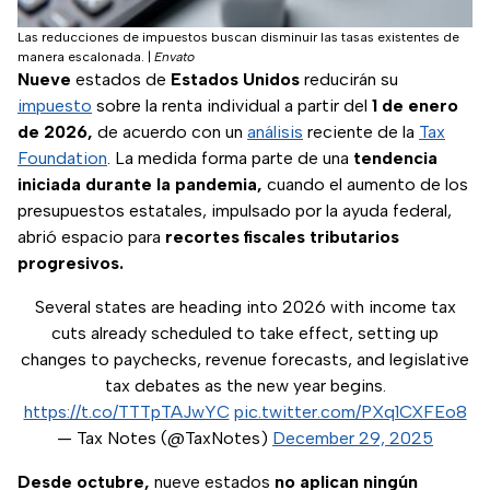
Las reducciones de impuestos buscan disminuir las tasas existentes de
manera escalonada.
|
Envato
Nueve
estados de
Estados Unidos
reducirán su
impuesto
sobre la renta individual a partir del
1 de enero
de 2026,
de acuerdo con un
análisis
reciente de la
Tax
Foundation
. La medida forma parte de una
tendencia
iniciada durante la pandemia,
cuando el aumento de los
presupuestos estatales, impulsado por la ayuda federal,
abrió espacio para
recortes fiscales tributarios
progresivos.
Several states are heading into 2026 with income tax
cuts already scheduled to take effect, setting up
changes to paychecks, revenue forecasts, and legislative
tax debates as the new year begins.
https://t.co/TTTpTAJwYC
pic.twitter.com/PXq1CXFEo8
— Tax Notes (@TaxNotes)
December 29, 2025
Desde octubre,
nueve estados
no aplican ningún