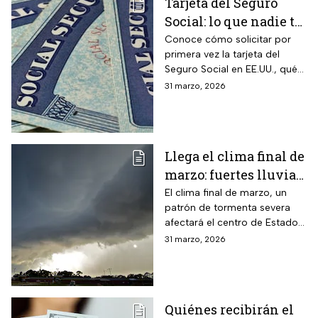
Tarjeta del Seguro
Social: lo que nadie te
cuenta sobre cómo
Conoce cómo solicitar por
primera vez la tarjeta del
obtenerla o
Seguro Social en EE.UU., qué
reemplazarla
hacer para reemplazarla y
31 marzo, 2026
cómo actualizar tu
información correctamente
Llega el clima final de
marzo: fuertes lluvias
y riesgo de
El clima final de marzo, un
patrón de tormenta severa
inundaciones en EUA
afectará el centro de Estados
Unidos esta semana, dejará
31 marzo, 2026
con lluvias intensas, granizo y
posibles tornados
Quiénes recibirán el