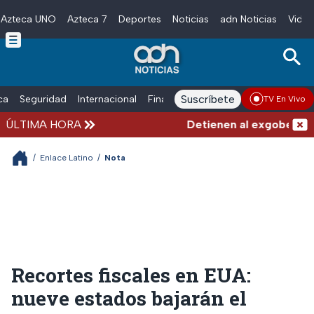
Azteca UNO
Azteca 7
Deportes
Noticias
adn Noticias
Video
Skip to main content
Suscríbete
ica
Seguridad
Internacional
Finanzas
adn Noticias Radio
Esp
TV En Vivo
ÚLTIMA HORA
Detienen al exgobernador
/
Enlace Latino
/
Nota
Recortes fiscales en EUA:
nueve estados bajarán el