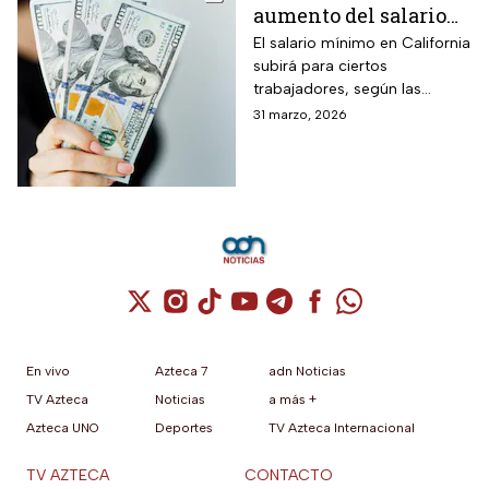
aumento del salario
mínimo en California
El salario mínimo en California
subirá para ciertos
trabajadores, según las
autoridades locales. Conoce
31 marzo, 2026
quiénes se benefician y cómo
impacta el ajuste salarial
Cuenta de X / Twitter (se abre en una nuev
Cuenta de Instagram (se abre en una n
Cuenta de TikTok (se abre en una
Cuenta de YouTube (se abre 
Cuenta de Telegram (se a
Cuenta de Facebook 
Cuenta de Whats
En vivo
Azteca 7
adn Noticias
TV Azteca
Noticias
a más +
Azteca UNO
Deportes
TV Azteca Internacional
TV AZTECA
CONTACTO