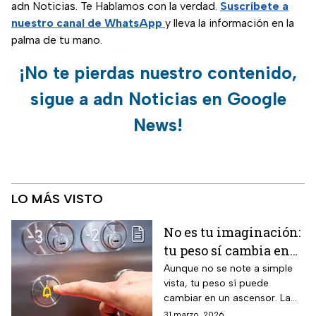
adn Noticias. Te Hablamos con la verdad.
Suscríbete a
nuestro canal de WhatsApp
y lleva la información en la
palma de tu mano.
¡No te pierdas nuestro contenido,
sigue a adn Noticias en Google
News!
LO MÁS VISTO
No es tu imaginación:
tu peso sí cambia en
un ascensor y la
Aunque no se note a simple
vista, tu peso sí puede
ciencia lo explica
cambiar en un ascensor. La
ciencia explica por qué ocurre
31 marzo, 2026