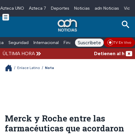
Azteca UNO
Azteca 7
Deportes
Noticias
adn Noticias
Video
Skip to main content
Suscríbete
ica
Seguridad
Internacional
Finanzas
adn Noticias Radio
Esp
TV En Vivo
ÚLTIMA HORA
Detienen al hombre 
/
Enlace Latino
/
Nota
Merck y Roche entre las
farmacéuticas que acordaron