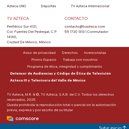
Azteca UNO
Deportes
TV Azteca Internacional
TV AZTECA
CONTACTO
Periférico Sur 4121,
contacto@tvazteca.com
Col. Fuentes Del Pedregal, C.P.
55 1720 1313
|
Conmutador
14140,
Ciudad De México, México.
Aviso de privacidad
Derechos
Inversionistas
Promo Espacio
Trabaja con nosotros
Programa de ética, integridad y cumplimiento
Defensor de Audiencias y Código de Ética de Televisión
Azteca III y Televisora del Valle de México
TV Azteca, M.R. & ©, TV Azteca, S.A.B. de C.V. Todos los derechos
reservados, 2025.
Queda prohibida la reproducción total o parcial sin la autorización
previa, expresa y por escrito de su titular.
Subir inicio