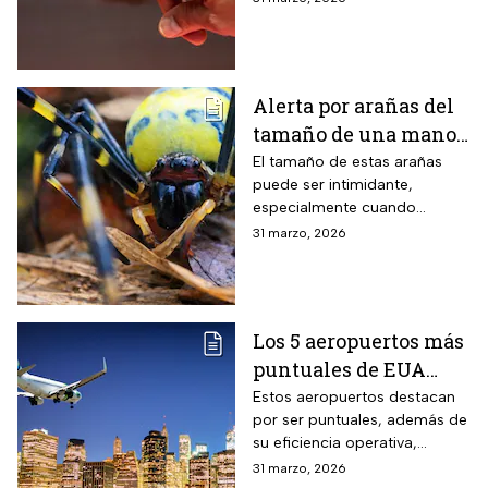
este fenómeno y qué lo
provoca en el cuerpo humano
Alerta por arañas del
tamaño de una mano
que invaden EUA
El tamaño de estas arañas
puede ser intimidante,
especialmente cuando
aparecen cerca de viviendas,
31 marzo, 2026
jardines o techos en
vecindarios de Estados
Unidos
Los 5 aeropuertos más
puntuales de EUA
para viajar en Semana
Estos aeropuertos destacan
por ser puntuales, además de
Santa
su eficiencia operativa,
gestión del flujo de pasajeros
31 marzo, 2026