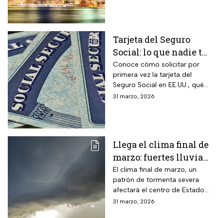
y capacidad para minimizar
retrasos
Tarjeta del Seguro
Social: lo que nadie te
cuenta sobre cómo
Conoce cómo solicitar por
primera vez la tarjeta del
obtenerla o
Seguro Social en EE.UU., qué
reemplazarla
hacer para reemplazarla y
31 marzo, 2026
cómo actualizar tu
información correctamente
Llega el clima final de
marzo: fuertes lluvias
y riesgo de
El clima final de marzo, un
patrón de tormenta severa
inundaciones en EUA
afectará el centro de Estados
Unidos esta semana, dejará
31 marzo, 2026
con lluvias intensas, granizo y