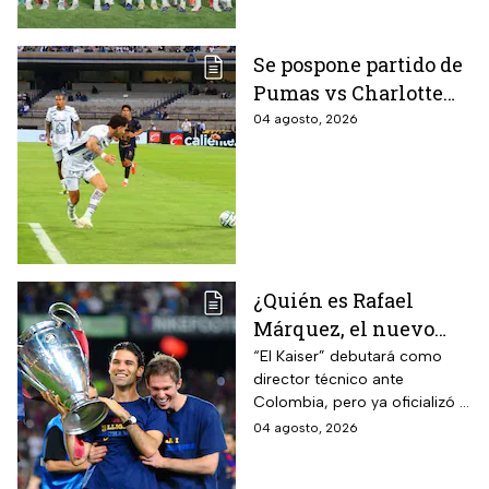
Se pospone partido de
Pumas vs Charlotte
FC en el inicio de la
04 agosto, 2026
Leagues Cup 2026
¿Quién es Rafael
Márquez, el nuevo
entrenador de la
“El Kaiser” debutará como
director técnico ante
Selección Mexicana
Colombia, pero ya oficializó la
que debutará con
fecha de su primer encuentro
04 agosto, 2026
Colombia, Perú y
contra Estados Unidos, el
EUA?
máximo rival de la zona para