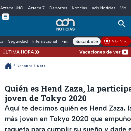
Azteca UNO
Azteca 7
Deportes
Noticias
adn Noticias
Video
Skip to main content
Suscríbete
ica
Seguridad
Internacional
Finanzas
adn Noticias Radio
Esp
TV En Vivo
ÚLTIMA HORA
Vacaciones de verano compl
/
Deportes
/
Nota
Quién es Hend Zaza, la partici
joven de Tokyo 2020
Aquí te decimos quién es Hend Zaza, la
más joven en Tokyo 2020 que empuño
raqueta para cumplir su sueño y darle