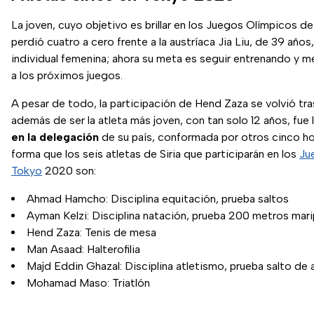
La joven, cuyo objetivo es brillar en los Juegos Olímpicos d
perdió cuatro a cero frente a la austríaca Jia Liu, de 39 años,
individual femenina; ahora su meta es seguir entrenando y mej
a los próximos juegos.
A pesar de todo, la participación de Hend Zaza se volvió t
además de ser la atleta más joven, con tan solo 12 años, fue 
en la delegación
de su país, conformada por otros cinco ho
forma que los seis atletas de Siria que participarán en los
Ju
Tokyo
2020 son:
Ahmad Hamcho: Disciplina equitación, prueba saltos
Ayman Kelzi: Disciplina natación, prueba 200 metros mar
Hend Zaza: Tenis de mesa
Man Asaad: Halterofilia
Majd Eddin Ghazal: Disciplina atletismo, prueba salto de a
Mohamad Maso: Triatlón