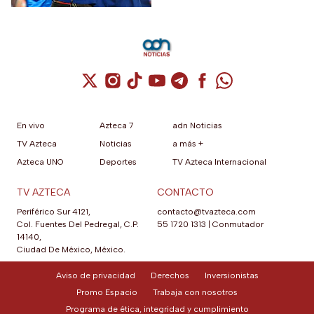
México
Cuenta de X / Twitter (se abre en una nuev
Cuenta de Instagram (se abre en una n
Cuenta de TikTok (se abre en una
Cuenta de YouTube (se abre 
Cuenta de Telegram (se a
Cuenta de Facebook 
Cuenta de Whats
En vivo
Azteca 7
adn Noticias
TV Azteca
Noticias
a más +
Azteca UNO
Deportes
TV Azteca Internacional
TV AZTECA
CONTACTO
Periférico Sur 4121,
contacto@tvazteca.com
Col. Fuentes Del Pedregal, C.P.
55 1720 1313
|
Conmutador
14140,
Ciudad De México, México.
Aviso de privacidad
Derechos
Inversionistas
Promo Espacio
Trabaja con nosotros
Programa de ética, integridad y cumplimiento