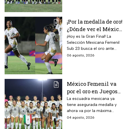
¡Por la medalla de oro!
¿Dónde ver el México
vs Colombia Femenil?
¡Hoy es la Gran Final! La
Selección Mexicana Femenil
Así puedes seguir la
Sub 23 busca el oro ante
Gran Final EN VIVO
Colombia en los Juegos
06 agosto, 2026
Centroamericanos y del
Caribe Santo Domingo 2026.
México Femenil va
por el oro en Juegos
Centroamericanos; ya
La escuadra mexicana ya
tiene asegurada medalla y
conoce a su rival
ahora va por la máxima
presea en los Juegos
04 agosto, 2026
Centroamericanos