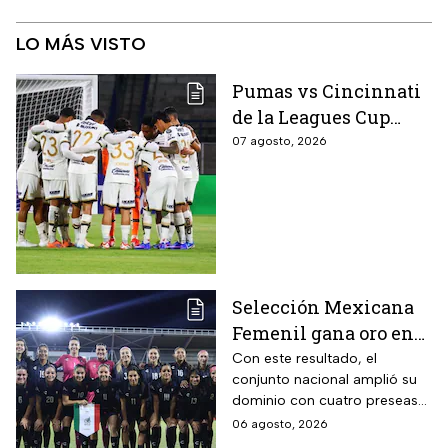
LO MÁS VISTO
Pumas vs Cincinnati
de la Leagues Cup
2026 es pospuesto
07 agosto, 2026
hasta nuevo aviso
Selección Mexicana
Femenil gana oro en
Juegos
Con este resultado, el
conjunto nacional amplió su
Centroamericanos; el
dominio con cuatro preseas
camino de México a la
doradas de forma
06 agosto, 2026
gloria
consecutiva