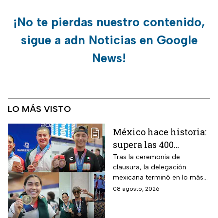
¡No te pierdas nuestro contenido,
sigue a adn Noticias en Google
News!
LO MÁS VISTO
México hace historia:
supera las 400
medallas en los
Tras la ceremonia de
clausura, la delegación
Juegos
mexicana terminó en lo más
Centroamericanos
alto del medallero
08 agosto, 2026
2026 e impone récords