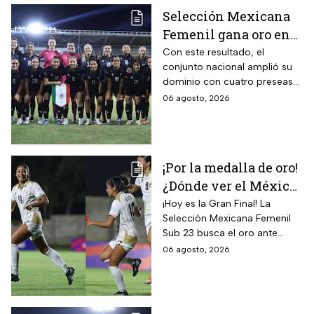
Selección Mexicana
Femenil gana oro en
Juegos
Con este resultado, el
conjunto nacional amplió su
Centroamericanos; el
dominio con cuatro preseas
camino de México a la
doradas de forma
06 agosto, 2026
gloria
consecutiva
¡Por la medalla de oro!
¿Dónde ver el México
vs Colombia Femenil?
¡Hoy es la Gran Final! La
Selección Mexicana Femenil
Así puedes seguir la
Sub 23 busca el oro ante
Gran Final EN VIVO
Colombia en los Juegos
06 agosto, 2026
Centroamericanos y del
Caribe Santo Domingo 2026.