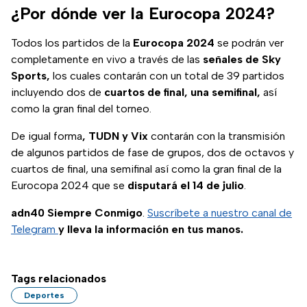
todo el 2024;
¿Por dónde ver la Eurocopa 2024?
conoce cuándo
arrancan.
Todos los partidos de la
Eurocopa 2024
se podrán ver
completamente en vivo a través de las
señales de Sky
Sports,
los cuales contarán con un total de 39 partidos
incluyendo dos de
cuartos de final, una semifinal,
así
como la gran final del torneo.
De igual forma
, TUDN y Vix
contarán con la transmisión
de algunos partidos de fase de grupos, dos de octavos y
cuartos de final, una semifinal así como la gran final de la
Eurocopa 2024 que se
disputará el 14 de julio
.
adn40 Siempre Conmigo
.
Suscríbete a nuestro canal de
Telegram
y lleva la información en tus manos.
Tags relacionados
Deportes