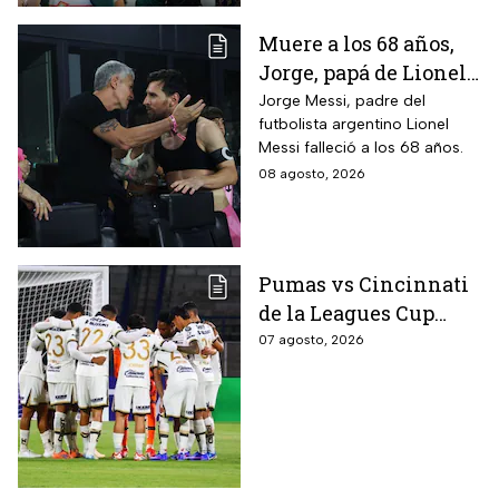
Muere a los 68 años,
Jorge, papá de Lionel
Messi
Jorge Messi, padre del
futbolista argentino Lionel
Messi falleció a los 68 años.
08 agosto, 2026
Pumas vs Cincinnati
de la Leagues Cup
2026 es pospuesto
07 agosto, 2026
hasta nuevo aviso