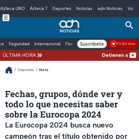
Azteca UNO
Azteca 7
Deportes
Noticias
adn Noticias
Video
Skip to main content
Suscríbete
ica
Seguridad
Internacional
Finanzas
adn Noticias Radio
Esp
TV En Vivo
ÚLTIMA HORA
Detienen al hombr
/
Deportes
/
Nota
Fechas, grupos, dónde ver y
todo lo que necesitas saber
sobre la Eurocopa 2024
La Eurocopa 2024 busca nuevo
campeón tras el título obtenido por