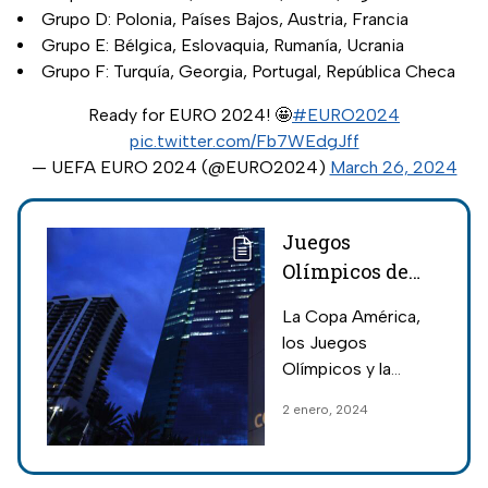
Grupo D: Polonia, Países Bajos, Austria, Francia
Grupo E: Bélgica, Eslovaquia, Rumanía, Ucrania
Grupo F: Turquía, Georgia, Portugal, República Checa
Ready for EURO 2024! 🤩
#EURO2024
pic.twitter.com/Fb7WEdgJff
— UEFA EURO 2024 (@EURO2024)
March 26, 2024
Juegos
Olímpicos de
París, Copa
La Copa América,
América y más;
los Juegos
estos son los
Olímpicos y la
eventos
Eurocopa, se
2 enero, 2024
deportivos más
colocan como los
esperados del
eventos deportivos
más esperados de
2024