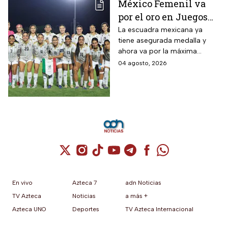
México Femenil va
por el oro en Juegos
Centroamericanos; ya
La escuadra mexicana ya
tiene asegurada medalla y
conoce a su rival
ahora va por la máxima
presea en los Juegos
04 agosto, 2026
Centroamericanos
Cuenta de X / Twitter (se abre en una nuev
Cuenta de Instagram (se abre en una n
Cuenta de TikTok (se abre en una
Cuenta de YouTube (se abre 
Cuenta de Telegram (se a
Cuenta de Facebook 
Cuenta de Whats
En vivo
Azteca 7
adn Noticias
TV Azteca
Noticias
a más +
Azteca UNO
Deportes
TV Azteca Internacional