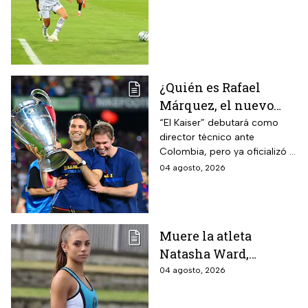
¿Quién es Rafael
Márquez, el nuevo
entrenador de la
“El Kaiser” debutará como
director técnico ante
Selección Mexicana
Colombia, pero ya oficializó la
que debutará con
fecha de su primer encuentro
04 agosto, 2026
Colombia, Perú y
contra Estados Unidos, el
EUA?
máximo rival de la zona para
México
Muere la atleta
Natasha Ward,
promesa del atletismo
04 agosto, 2026
mundial a los 21 años
de edad