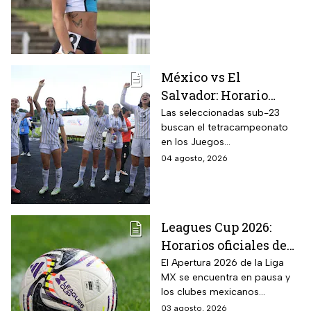
México vs El
Salvador: Horario
oficial y dónde ver la
Las seleccionadas sub-23
buscan el tetracampeonato
semifinal de la
en los Juegos
femenil en los Juegos
Centroamericanos y del
04 agosto, 2026
Centroamericanos
Caribe 2026; te contamos
2026
todos los detalles
Leagues Cup 2026:
Horarios oficiales de
los partidos de la Liga
El Apertura 2026 de la Liga
MX se encuentra en pausa y
MX vs MLS de la Fase
los clubes mexicanos
1
competirán en el torneo
03 agosto, 2026