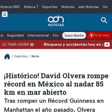
Azteca UNO
Azteca 7
Deportes
Noticias
adn Noticias
Video
Skip to main content
Suscríbete
ica
Seguridad
Internacional
Finanzas
adn Noticias Radio
Esp
TV En Vivo
ÚLTIMA HORA
Bloqueos y accidentes hoy en carrete
/
Deportes
/
Nota
¡Histórico! David Olvera rompe
récord en México al nadar 85
km en mar abierto
Tras romper un Récord Guinness en
Manhattan el año pasado, Olvera