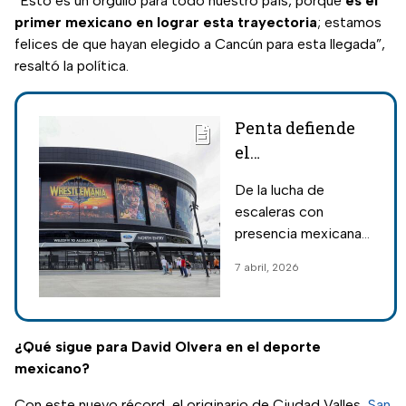
“Esto es un orgullo para todo nuestro país, porque
es el
primer mexicano en lograr esta trayectoria
; estamos
felices de que hayan elegido a Cancún para esta llegada”,
resaltó la política.
Penta defiende
el
Intercontinental
De la lucha de
contra Rey
escaleras con
Mysterio:
presencia mexicana
Luchas
al choque entre CM
7 abril, 2026
confirmadas de
Punk y Roman
las dos noches
Reigns; todo lo que
debes saber del
de
evento de lucha libre
Wrestlemania
¿Qué sigue para David Olvera en el deporte
más grande del año.
mexicano?
42
Con este nuevo récord, el originario de Ciudad Valles,
San