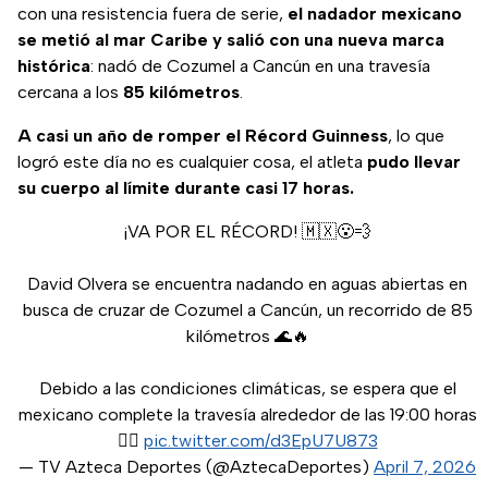
con una resistencia fuera de serie,
el nadador mexicano
se metió al mar Caribe y salió con una nueva marca
histórica
: nadó de Cozumel a Cancún en una travesía
cercana a los
85 kilómetros
.
A casi un año de romper el Récord Guinness
, lo que
logró este día no es cualquier cosa, el atleta
pudo llevar
su cuerpo al límite durante casi 17 horas.
¡VA POR EL RÉCORD! 🇲🇽😮‍💨
David Olvera se encuentra nadando en aguas abiertas en
busca de cruzar de Cozumel a Cancún, un recorrido de 85
kilómetros 🌊🔥
Debido a las condiciones climáticas, se espera que el
mexicano complete la travesía alrededor de las 19:00 horas
🏊‍♂️
pic.twitter.com/d3EpU7U873
— TV Azteca Deportes (@AztecaDeportes)
April 7, 2026