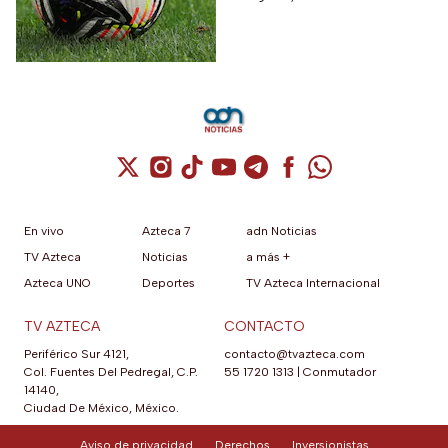
internacional contra la MLS
Cuenta de X / Twitter (se abre en una nuev
Cuenta de Instagram (se abre en una n
Cuenta de TikTok (se abre en una
Cuenta de YouTube (se abre 
Cuenta de Telegram (se a
Cuenta de Facebook 
Cuenta de Whats
En vivo
Azteca 7
adn Noticias
TV Azteca
Noticias
a más +
Azteca UNO
Deportes
TV Azteca Internacional
TV AZTECA
CONTACTO
Periférico Sur 4121,
contacto@tvazteca.com
Col. Fuentes Del Pedregal, C.P.
55 1720 1313
|
Conmutador
14140,
Ciudad De México, México.
Aviso de privacidad
Derechos
Inversionistas