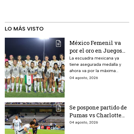
LO MÁS VISTO
México Femenil va
por el oro en Juegos
Centroamericanos; ya
La escuadra mexicana ya
tiene asegurada medalla y
conoce a su rival
ahora va por la máxima
presea en los Juegos
04 agosto, 2026
Centroamericanos
Se pospone partido de
Pumas vs Charlotte
FC en el inicio de la
04 agosto, 2026
Leagues Cup 2026