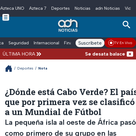
Azteca UNO
Azteca 7
Deportes
Noticias
adn Noticias
Video
Skip to main content
Suscríbete
ica
Seguridad
Internacional
Finanzas
adn Noticias Radio
Esp
TV En Vivo
ÚLTIMA HORA
Se desata balacera afuer
/
Deportes
/
Nota
¿Dónde está Cabo Verde? El paí
que por primera vez se clasificó
a un Mundial de Fútbol
La pequeña isla al oeste de África pasó
como primero de su grupo en las