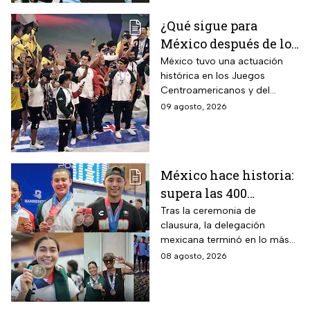
¿Qué sigue para
México después de los
Juegos
México tuvo una actuación
histórica en los Juegos
Centroamericanos
Centroamericanos y del
2026?
Caribe 2026 y dejó atrás su
09 agosto, 2026
marcha de Mayagüez 2010
México hace historia:
supera las 400
medallas en los
Tras la ceremonia de
clausura, la delegación
Juegos
mexicana terminó en lo más
Centroamericanos
alto del medallero
08 agosto, 2026
2026 e impone récords