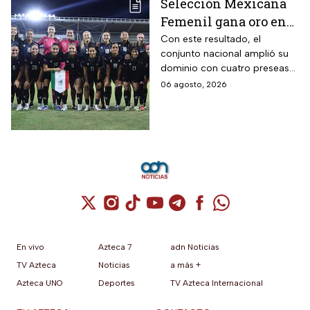
Selección Mexicana
Femenil gana oro en
Juegos
Con este resultado, el
conjunto nacional amplió su
Centroamericanos; el
dominio con cuatro preseas
camino de México a la
doradas de forma
06 agosto, 2026
gloria
consecutiva
Cuenta de X / Twitter (se abre en una nuev
Cuenta de Instagram (se abre en una n
Cuenta de TikTok (se abre en una
Cuenta de YouTube (se abre 
Cuenta de Telegram (se a
Cuenta de Facebook 
Cuenta de Whats
En vivo
Azteca 7
adn Noticias
TV Azteca
Noticias
a más +
Azteca UNO
Deportes
TV Azteca Internacional