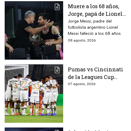
Muere a los 68 años,
Jorge, papá de Lionel
Messi
Jorge Messi, padre del
futbolista argentino Lionel
Messi falleció a los 68 años.
08 agosto, 2026
Pumas vs Cincinnati
de la Leagues Cup
2026 es pospuesto
07 agosto, 2026
hasta nuevo aviso