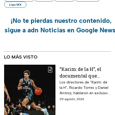
Liga MX
¡No te pierdas nuestro contenido,
sigue a adn Noticias en Google News
LO MÁS VISTO
“Karim: de la H”, el
documental que
cuenta el camino del
Los directores de “Karim: de
la H”, Ricardo Torres y Daniel
joven de Hermosillo
Arróniz, hablaron en exclusiva
que llegó a la NBA
con adn Noticias sobre cómo
09 agosto, 2026
documentaron el camino del
mexicano desde Hermosillo,
Sonora, hasta la NBA