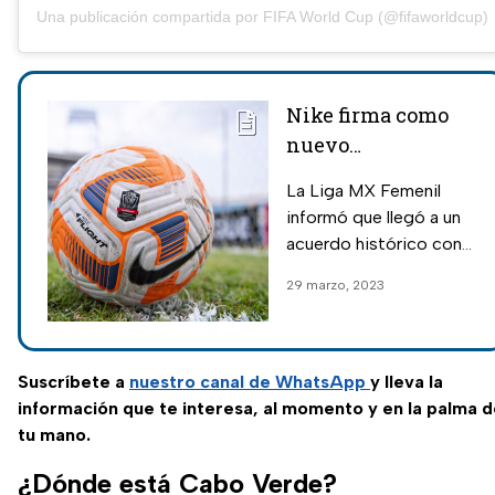
Una publicación compartida por FIFA World Cup (@fifaworldcup)
Nike firma como
nuevo
patrocinador de la
La Liga MX Femenil
Liga MX tras años
informó que llegó a un
con Voit
acuerdo histórico con
Nike para que sea el
29 marzo, 2023
nuevo patrocinador
exclusivo del torneo a
partir del Apertura
2023.
Suscríbete a
nuestro canal de WhatsApp
y lleva la
información que te interesa, al momento y en la palma 
tu mano.
¿Dónde está Cabo Verde?