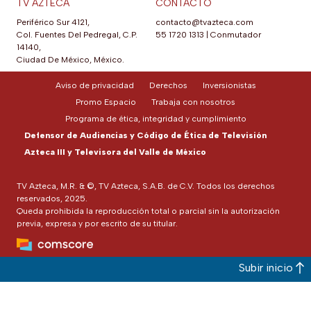
TV AZTECA
CONTACTO
Periférico Sur 4121,
contacto@tvazteca.com
Col. Fuentes Del Pedregal, C.P.
55 1720 1313
|
Conmutador
14140,
Ciudad De México, México.
Aviso de privacidad
Derechos
Inversionistas
Promo Espacio
Trabaja con nosotros
Programa de ética, integridad y cumplimiento
Defensor de Audiencias y Código de Ética de Televisión
Azteca III y Televisora del Valle de México
TV Azteca, M.R. & ©, TV Azteca, S.A.B. de C.V. Todos los derechos
reservados, 2025.
Queda prohibida la reproducción total o parcial sin la autorización
previa, expresa y por escrito de su titular.
Subir inicio