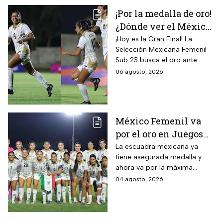
¡Por la medalla de oro!
¿Dónde ver el México
vs Colombia Femenil?
¡Hoy es la Gran Final! La
Selección Mexicana Femenil
Así puedes seguir la
Sub 23 busca el oro ante
Gran Final EN VIVO
Colombia en los Juegos
06 agosto, 2026
Centroamericanos y del
Caribe Santo Domingo 2026.
México Femenil va
por el oro en Juegos
Centroamericanos; ya
La escuadra mexicana ya
tiene asegurada medalla y
conoce a su rival
ahora va por la máxima
presea en los Juegos
04 agosto, 2026
Centroamericanos