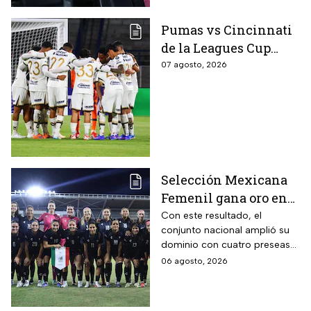
Pumas vs Cincinnati
de la Leagues Cup
2026 es pospuesto
07 agosto, 2026
hasta nuevo aviso
Selección Mexicana
Femenil gana oro en
Juegos
Con este resultado, el
conjunto nacional amplió su
Centroamericanos; el
dominio con cuatro preseas
camino de México a la
doradas de forma
06 agosto, 2026
gloria
consecutiva