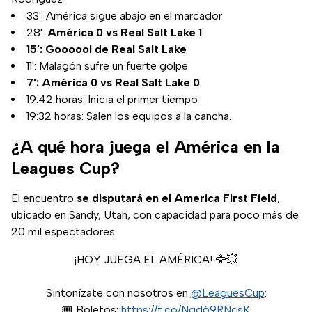
33': América sigue abajo en el marcador
28':
América 0 vs Real Salt Lake 1
15': Goooool de Real Salt Lake
11': Malagón sufre un fuerte golpe
7': América 0 vs Real Salt Lake 0
19:42 horas: Inicia el primer tiempo
19:32 horas: Salen los equipos a la cancha.
¿A qué hora juega el América en la
Leagues Cup?
El encuentro
se disputará en el America First Field
,
ubicado en Sandy, Utah, con capacidad para poco más de
20 mil espectadores.
¡HOY JUEGA EL AMÉRICA! 🦅💥
Sintonízate con nosotros en
@LeaguesCup
:
🎟️ Boletos:
https://t.co/Nqd69RNcsK