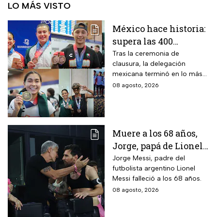
LO MÁS VISTO
México hace historia:
supera las 400
medallas en los
Tras la ceremonia de
clausura, la delegación
Juegos
mexicana terminó en lo más
Centroamericanos
alto del medallero
08 agosto, 2026
2026 e impone récords
Muere a los 68 años,
Jorge, papá de Lionel
Messi
Jorge Messi, padre del
futbolista argentino Lionel
Messi falleció a los 68 años.
08 agosto, 2026