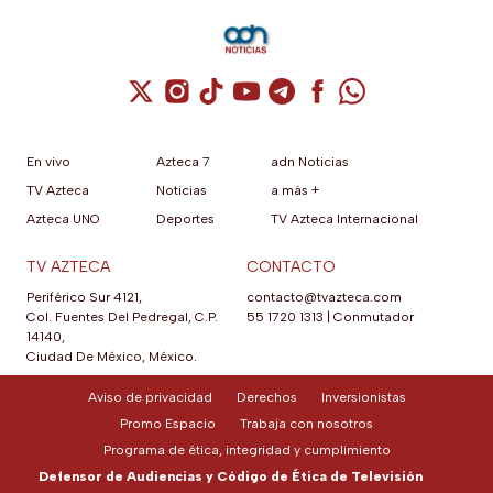
Cuenta de X / Twitter (se abre en una nuev
Cuenta de Instagram (se abre en una n
Cuenta de TikTok (se abre en una
Cuenta de YouTube (se abre 
Cuenta de Telegram (se a
Cuenta de Facebook 
Cuenta de Whats
En vivo
Azteca 7
adn Noticias
TV Azteca
Noticias
a más +
Azteca UNO
Deportes
TV Azteca Internacional
TV AZTECA
CONTACTO
Periférico Sur 4121,
contacto@tvazteca.com
Col. Fuentes Del Pedregal, C.P.
55 1720 1313
|
Conmutador
14140,
Ciudad De México, México.
Aviso de privacidad
Derechos
Inversionistas
Promo Espacio
Trabaja con nosotros
Programa de ética, integridad y cumplimiento
Defensor de Audiencias y Código de Ética de Televisión