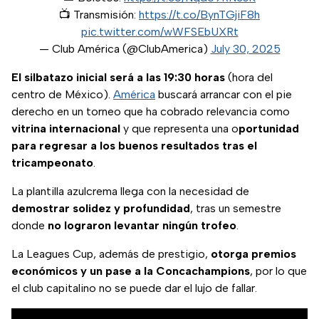
📺 Transmisión:
https://t.co/BynTGjiF8h
pic.twitter.com/wWFSEbUXRt
— Club América (@ClubAmerica)
July 30, 2025
El silbatazo inicial será a las 19:30 horas
(hora del
centro de México).
América
buscará arrancar con el pie
derecho en un torneo que ha cobrado relevancia como
vitrina internacional
y que representa una o
portunidad
para regresar a los buenos resultados tras el
tricampeonato
.
La plantilla azulcrema llega con la necesidad de
demostrar solidez y profundidad
, tras un semestre
donde
no lograron levantar ningún trofeo
.
La Leagues Cup, además de prestigio,
otorga premios
económicos y un pase a la Concachampions
, por lo que
el club capitalino no se puede dar el lujo de fallar.