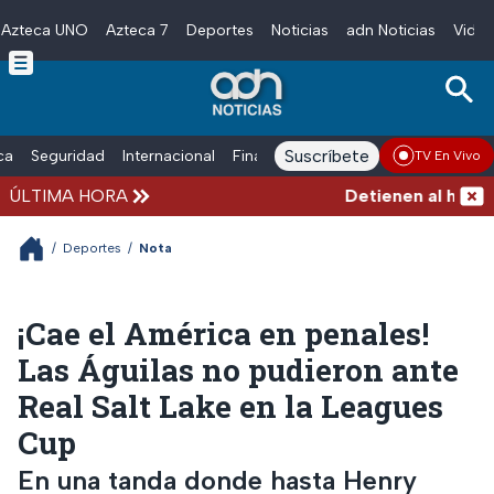
Azteca UNO
Azteca 7
Deportes
Noticias
adn Noticias
Video
Skip to main content
Suscríbete
ica
Seguridad
Internacional
Finanzas
adn Noticias Radio
Esp
TV En Vivo
ÚLTIMA HORA
Detienen al hombre 
/
Deportes
/
Nota
¡Cae el América en penales!
Las Águilas no pudieron ante
Real Salt Lake en la Leagues
Cup
En una tanda donde hasta Henry