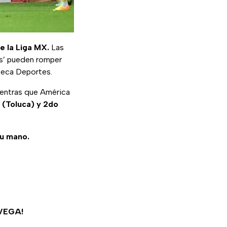
e la Liga MX.
Las
os’ pueden romper
zteca Deportes.
ientras que América
r (Toluca) y 2do
tu mano.
VEGA!