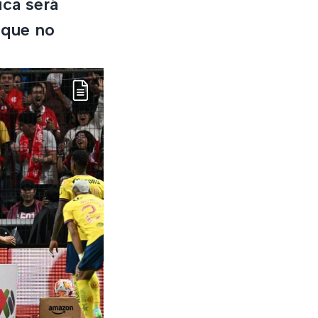
ica será
 que no