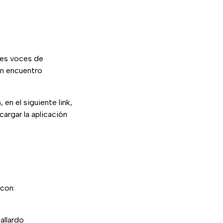
res voces de
un encuentro
s
, en el siguiente link,
argar la aplicación
 con:
allardo