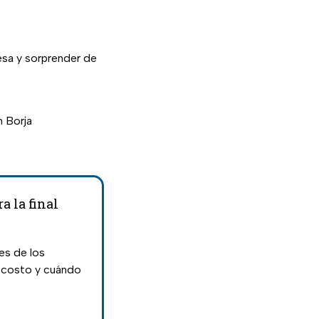
resa y sorprender de
n Borja
a la final
es de los
l costo y cuándo