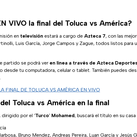
N VIVO la final del Toluca vs América?
smisión en
televisión
estará a cargo de
Azteca
7
, con las mejo
tinolli, Luis García, Jorge Campos y Zague, todos listos para 
te partido se podrá ver
en línea a través de Azteca Deporte
lo desde tu computadora, celular o tablet. También puedes desc
.
LA FINAL DE TOLUCA VS AMÉRICA EN VIVO
del Toluca vs América en la final
, dirigido por el ‘
Turco
’
Mohamed
, buscará el título en su casa
cía
arbosa, Bruno Mendez, Andreas Pereira, Luan García y Jesús G