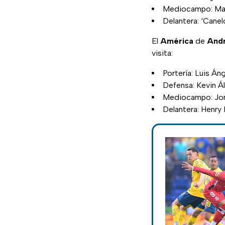
Mediocampo: Mar
Delantera: ‘Canel
El
América
de
And
visita:
Portería: Luis Án
Defensa: Kevin Ál
Mediocampo: Jona
Delantera: Henry 