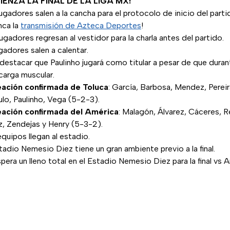
IENZA LA FINAL DE LA LIGA MX!
jugadores salen a la cancha para el protocolo de inicio del parti
nca la
transmisión de Azteca Deportes
!
jugadores regresan al vestidor para la charla antes del partido.
gadores salen a calentar.
 destacar que Paulinho jugará como titular a pesar de que duran
carga muscular.
eación confirmada de Toluca
: García, Barbosa, Mendez, Pereir
lo, Paulinho, Vega (5-2-3).
eación confirmada del América
: Malagón, Álvarez, Cáceres, R
, Zendejas y Henry (5-3-2).
equipos llegan al estadio.
stadio Nemesio Diez tiene un gran ambiente previo a la final.
spera un lleno total en el Estadio Nemesio Diez para la final vs 