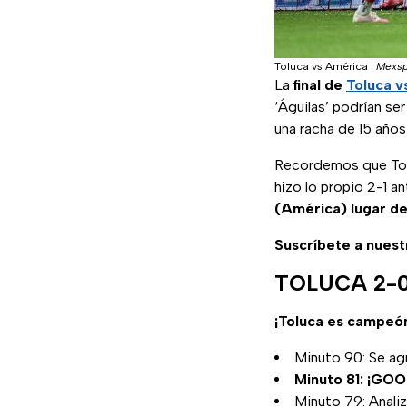
Toluca vs América
|
Mexsp
La
final de
Toluca v
‘Águilas’ podrían s
una racha de 15 años
Recordemos que Tolu
hizo lo propio 2-1 an
(América) lugar de
Suscríbete a nuest
TOLUCA 2-0 
¡Toluca es campeón 
Minuto 90: Se ag
Minuto 81: ¡
Minuto 79: Analiz