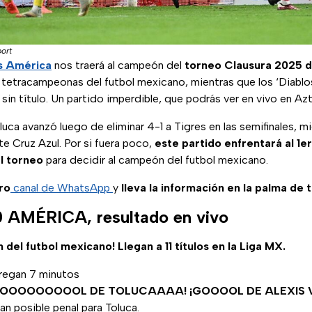
ort
s América
nos traerá al campeón del
torneo Clausura 2025 d
er tetracampeonas del futbol mexicano, mientras que los ‘Diabl
 sin título. Un partido imperdible, que podrás ver en vivo en A
ca avanzó luego de eliminar 4-1 a Tigres en las semifinales, m
te Cruz Azul. Por si fuera poco,
este partido enfrentará al 1e
l torneo
para decidir al campeón del futbol mexicano.
ro
canal de WhatsApp
y
lleva la información en la palma de 
AMÉRICA, resultado en vivo
del futbol mexicano! Llegan a 11 títulos en la Liga MX.
regan 7 minutos
GOOOOOOOOOOOL DE TOLUCAAAA! ¡GOOOOL DE ALEXIS 
an posible penal para Toluca.