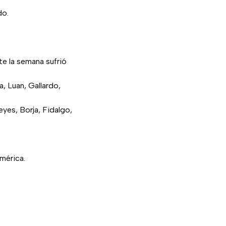
do.
te la semana sufrió
a, Luan, Gallardo,
eyes, Borja, Fidalgo,
América.