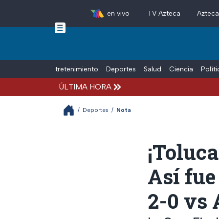
en vivo
TV Azteca
Aztec
Skip to main content
Tiempo Libre
Entretenimiento
Deportes
Salud
Ciencia
Polít
ÚLTIMA HORA
/
Deportes
/
Nota
¡Toluca
Así fue
2-0 vs