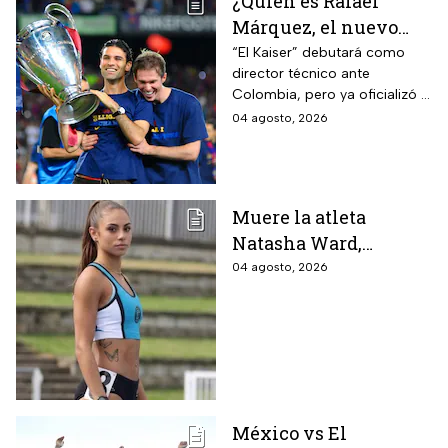
¿Quién es Rafael
Márquez, el nuevo
entrenador de la
“El Kaiser” debutará como
director técnico ante
Selección Mexicana
Colombia, pero ya oficializó la
que debutará con
fecha de su primer encuentro
04 agosto, 2026
Colombia, Perú y
contra Estados Unidos, el
EUA?
máximo rival de la zona para
México
Muere la atleta
Natasha Ward,
promesa del atletismo
04 agosto, 2026
mundial a los 21 años
de edad
México vs El