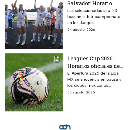
Salvador: Horario
oficial y dónde ver la
Las seleccionadas sub-23
buscan el tetracampeonato
semifinal de la
en los Juegos
femenil en los Juegos
Centroamericanos y del
04 agosto, 2026
Centroamericanos
Caribe 2026; te contamos
2026
todos los detalles
Leagues Cup 2026:
Horarios oficiales de
los partidos de la Liga
El Apertura 2026 de la Liga
MX se encuentra en pausa y
MX vs MLS de la Fase
los clubes mexicanos
1
competirán en el torneo
03 agosto, 2026
internacional contra la MLS