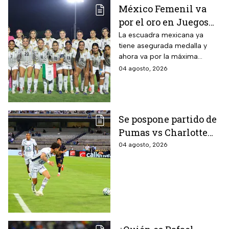
México Femenil va
por el oro en Juegos
Centroamericanos; ya
La escuadra mexicana ya
tiene asegurada medalla y
conoce a su rival
ahora va por la máxima
presea en los Juegos
04 agosto, 2026
Centroamericanos
Se pospone partido de
Pumas vs Charlotte
FC en el inicio de la
04 agosto, 2026
Leagues Cup 2026