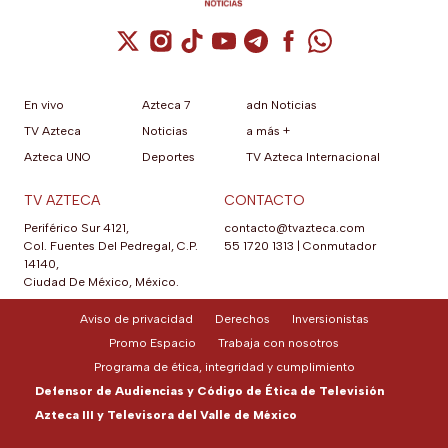
Cuenta de X / Twitter (se abre en una nuev
Cuenta de Instagram (se abre en una n
Cuenta de TikTok (se abre en una
Cuenta de YouTube (se abre 
Cuenta de Telegram (se a
Cuenta de Facebook 
Cuenta de Whats
En vivo
Azteca 7
adn Noticias
TV Azteca
Noticias
a más +
Azteca UNO
Deportes
TV Azteca Internacional
TV AZTECA
CONTACTO
Periférico Sur 4121,
contacto@tvazteca.com
Col. Fuentes Del Pedregal, C.P.
55 1720 1313
|
Conmutador
14140,
Ciudad De México, México.
Aviso de privacidad
Derechos
Inversionistas
Promo Espacio
Trabaja con nosotros
Programa de ética, integridad y cumplimiento
Defensor de Audiencias y Código de Ética de Televisión
Azteca III y Televisora del Valle de México