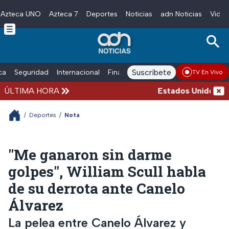
Azteca UNO
Azteca 7
Deportes
Noticias
adn Noticias
Video
Skip to main content
Suscríbete
ica
Seguridad
Internacional
Finanzas
adn Noticias Radio
Esp
TV En Vivo
ÚLTIMA HORA
Estados Unidos suspe
/
Deportes
/
Nota
"Me ganaron sin darme
golpes", William Scull habla
de su derrota ante Canelo
Álvarez
La pelea entre Canelo Álvarez y