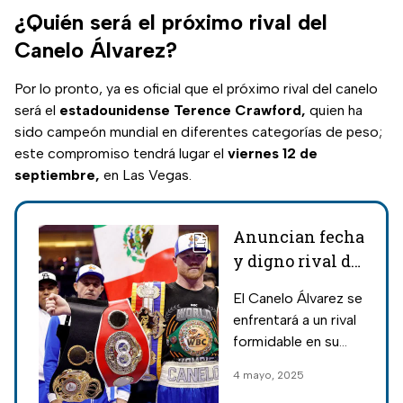
¿Quién será el próximo rival del
Canelo Álvarez?
Por lo pronto, ya es oficial que el próximo rival del canelo
será el
estadounidense Terence Crawford,
quien ha
sido campeón mundial en diferentes categorías de peso;
este compromiso tendrá lugar el
viernes 12 de
septiembre,
en Las Vegas.
Anuncian fecha
y digno rival de
la próxima
El Canelo Álvarez se
pelea de Canelo
enfrentará a un rival
Álvarez
formidable en su
próxima pelea; el
4 mayo, 2025
tapatío tendrá