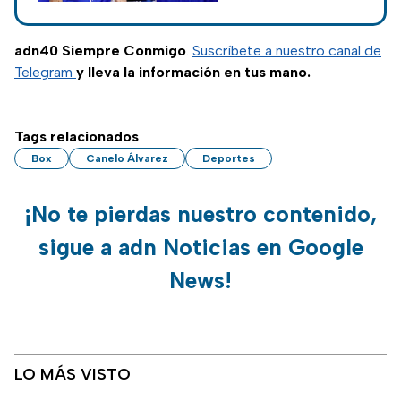
cuatro meses para
prepararse
adecuadamente
adn40 Siempre Conmigo
.
Suscríbete a nuestro canal de
para conseguir la
Telegram
y lleva la información en tus mano.
victoria.
Tags relacionados
Box
Canelo Álvarez
Deportes
¡No te pierdas nuestro contenido,
sigue a adn Noticias en Google
News!
LO MÁS VISTO