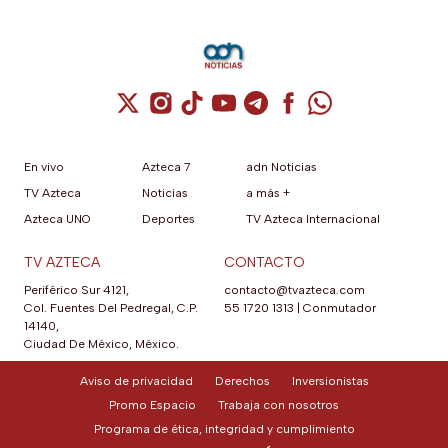
Cuenta de X / Twitter (se abre en una nuev
Cuenta de Instagram (se abre en una n
Cuenta de TikTok (se abre en una
Cuenta de YouTube (se abre 
Cuenta de Telegram (se a
Cuenta de Facebook 
Cuenta de Whats
En vivo
Azteca 7
adn Noticias
TV Azteca
Noticias
a más +
Azteca UNO
Deportes
TV Azteca Internacional
TV AZTECA
CONTACTO
Periférico Sur 4121,
contacto@tvazteca.com
Col. Fuentes Del Pedregal, C.P.
55 1720 1313
|
Conmutador
14140,
Ciudad De México, México.
Aviso de privacidad
Derechos
Inversionistas
Promo Espacio
Trabaja con nosotros
Programa de ética, integridad y cumplimiento