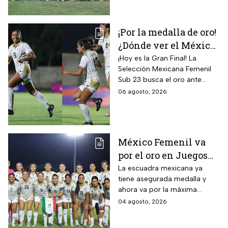
¡Por la medalla de oro!
¿Dónde ver el México
vs Colombia Femenil?
¡Hoy es la Gran Final! La
Selección Mexicana Femenil
Así puedes seguir la
Sub 23 busca el oro ante
Gran Final EN VIVO
Colombia en los Juegos
06 agosto, 2026
Centroamericanos y del
Caribe Santo Domingo 2026.
México Femenil va
por el oro en Juegos
Centroamericanos; ya
La escuadra mexicana ya
tiene asegurada medalla y
conoce a su rival
ahora va por la máxima
presea en los Juegos
04 agosto, 2026
Centroamericanos