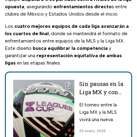
opuesta
, asegurando
enfrentamientos directo
s entre
clubes de México y Estados Unidos desde el inicio.
Los
cuatro mejores equipos de cada liga avanzarán a
los cuartos de final
, donde se mantendrá el formato de
enfrentamientos entre equipos de la MLS y la Liga MX.
Este diseño
busca equilibrar la competencia
y
garantizar una
representación equitativa de ambas
ligas
en las etapas finales.
Sin pausas en la
Liga MX y con
más partidos:
El torneo entre la
Leagues Cup
Liga MX y la MLS
anuncia nuevo
vivirá una nueva
formato para
etapa; conoce
30 enero, 2025
2025
cómo jugarán los 36