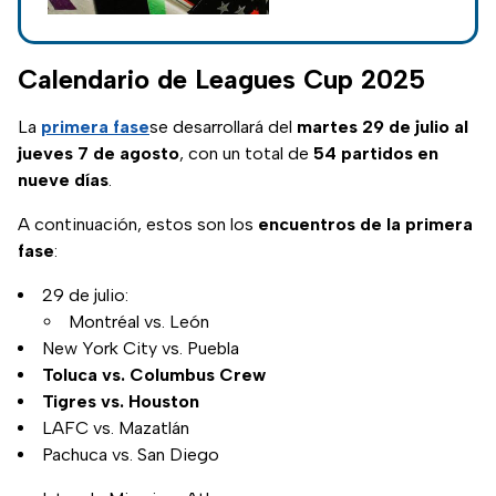
equipos que buscan
consagrarse como
el mejor de
Calendario de Leagues Cup 2025
Concacaf.
La
primera fase
se desarrollará del
martes 29 de julio al
jueves 7 de agosto
, con un total de
54 partidos en
nueve días
.
A continuación, estos son los
encuentros de la primera
fase
:
29 de julio:
Montréal vs. León
New York City vs. Puebla
Toluca vs. Columbus Crew
Tigres vs. Houston
LAFC vs. Mazatlán
Pachuca vs. San Diego