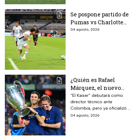
Se pospone partido de
Pumas vs Charlotte
FC en el inicio de la
04 agosto, 2026
Leagues Cup 2026
¿Quién es Rafael
Márquez, el nuevo
entrenador de la
“El Kaiser” debutará como
director técnico ante
Selección Mexicana
Colombia, pero ya oficializó la
que debutará con
fecha de su primer encuentro
04 agosto, 2026
Colombia, Perú y
contra Estados Unidos, el
EUA?
máximo rival de la zona para
México