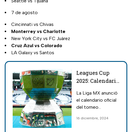
Seattle vs Tijuana
7 de agosto
Cincinnati vs Chivas
Monterrey vs Charlotte
New York City vs FC Juárez
Cruz Azul vs Colorado
LA Galaxy vs Santos
Leagues Cup
2025: Calendario
y nuevo
La Liga MX anunció
formato del
el calendario oficial
torneo entre la
del torneo
Liga MX y la
binacional de
16 diciembre, 2024
MLS
América del Norte;
sin embargo, ahora