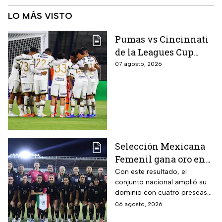
LO MÁS VISTO
Pumas vs Cincinnati
de la Leagues Cup
2026 es pospuesto
07 agosto, 2026
hasta nuevo aviso
Selección Mexicana
Femenil gana oro en
Juegos
Con este resultado, el
conjunto nacional amplió su
Centroamericanos; el
dominio con cuatro preseas
camino de México a la
doradas de forma
06 agosto, 2026
gloria
consecutiva