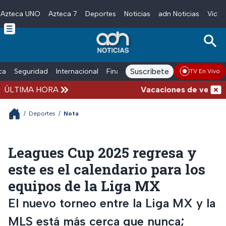
Azteca UNO
Azteca 7
Deportes
Noticias
adn Noticias
Video
Skip to main content
Suscríbete
ica
Seguridad
Internacional
Finanzas
adn Noticias Radio
Esp
TV En Vivo
ÚLTIMA HORA
Vacaciones de verano com
/
Deportes
/
Nota
Leagues Cup 2025 regresa y
este es el calendario para los
equipos de la Liga MX
El nuevo torneo entre la Liga MX y la
MLS está más cerca que nunca;