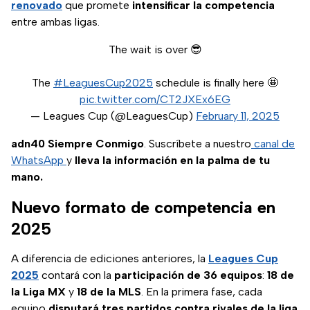
renovado
que promete
intensificar la competencia
entre ambas ligas.
The wait is over 😎
The
#LeaguesCup2025
schedule is finally here 🤩
pic.twitter.com/CT2JXEx6EG
— Leagues Cup (@LeaguesCup)
February 11, 2025
adn40 Siempre Conmigo
. Suscríbete a nuestro
canal de
WhatsApp
y
lleva la información en la palma de tu
mano.
Nuevo formato de competencia en
2025
A diferencia de ediciones anteriores, la
Leagues Cup
2025
contará con la
participación de 36 equipos
:
18 de
la Liga MX
y
18 de la MLS
. En la primera fase, cada
equipo
disputará tres partidos contra rivales de la liga