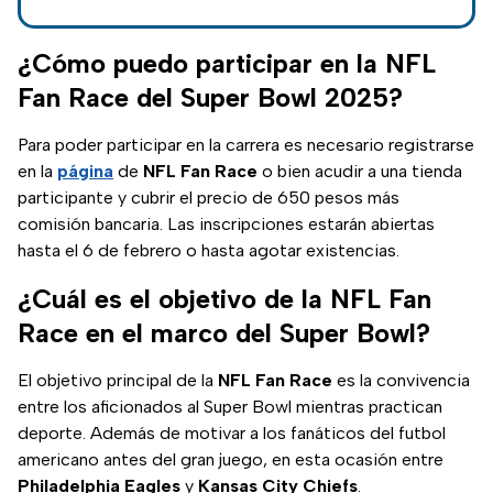
en ir este 2025,
conoce cuánto
cuesta asistir
¿Cómo puedo participar en la NFL
desde México.
Fan Race del Super Bowl 2025?
Para poder participar en la carrera es necesario registrarse
en la
página
de
NFL Fan Race
o bien acudir a una tienda
participante y cubrir el precio de 650 pesos más
comisión bancaria. Las inscripciones estarán abiertas
hasta el 6 de febrero o hasta agotar existencias.
¿Cuál es el objetivo de la NFL Fan
Race en el marco del Super Bowl?
El objetivo principal de la
NFL Fan Race
es la convivencia
entre los aficionados al Super Bowl mientras practican
deporte. Además de motivar a los fanáticos del futbol
americano antes del gran juego, en esta ocasión entre
Philadelphia Eagles
y
Kansas City Chiefs
.