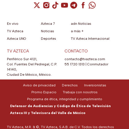
Cuenta de X / Twitter (se abre en una nuev
Cuenta de Instagram (se abre en una n
Cuenta de TikTok (se abre en una
Cuenta de YouTube (se abre 
Cuenta de Telegram (se a
Cuenta de Facebook 
Cuenta de Whats
En vivo
Azteca 7
adn Noticias
TV Azteca
Noticias
a más +
Azteca UNO
Deportes
TV Azteca Internacional
TV AZTECA
CONTACTO
Periférico Sur 4121,
contacto@tvazteca.com
Col. Fuentes Del Pedregal, C.P.
55 1720 1313
|
Conmutador
14140,
Ciudad De México, México.
Aviso de privacidad
Derechos
Inversionistas
Promo Espacio
Trabaja con nosotros
Programa de ética, integridad y cumplimiento
Defensor de Audiencias y Código de Ética de Televisión
Azteca III y Televisora del Valle de México
TV Azteca, M.R. & ©, TV Azteca, S.A.B. de C.V. Todos los derechos