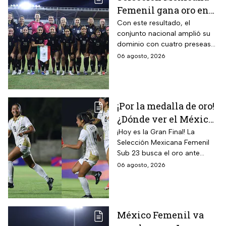
Femenil gana oro en
Juegos
Con este resultado, el
conjunto nacional amplió su
Centroamericanos; el
dominio con cuatro preseas
camino de México a la
doradas de forma
06 agosto, 2026
gloria
consecutiva
¡Por la medalla de oro!
¿Dónde ver el México
vs Colombia Femenil?
¡Hoy es la Gran Final! La
Selección Mexicana Femenil
Así puedes seguir la
Sub 23 busca el oro ante
Gran Final EN VIVO
Colombia en los Juegos
06 agosto, 2026
Centroamericanos y del
Caribe Santo Domingo 2026.
México Femenil va