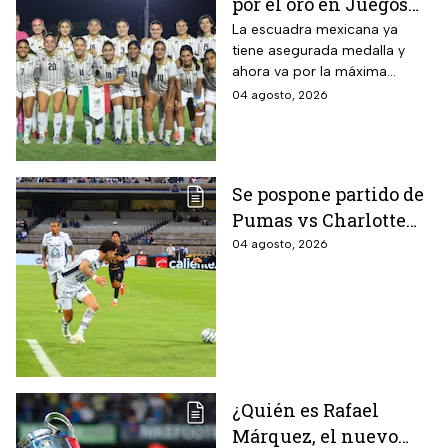
por el oro en Juegos
Centroamericanos; ya
La escuadra mexicana ya
tiene asegurada medalla y
conoce a su rival
ahora va por la máxima
presea en los Juegos
04 agosto, 2026
Centroamericanos
Se pospone partido de
Pumas vs Charlotte
FC en el inicio de la
04 agosto, 2026
Leagues Cup 2026
¿Quién es Rafael
Márquez, el nuevo