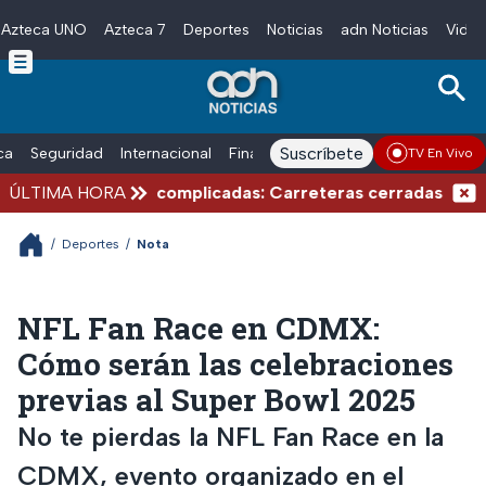
Azteca UNO
Azteca 7
Deportes
Noticias
adn Noticias
Video
Skip to main content
Suscríbete
ica
Seguridad
Internacional
Finanzas
adn Noticias Radio
Esp
TV En Vivo
ones de verano complicadas: Carreteras cerradas por blo
ÚLTIMA HORA
/
Deportes
/
Nota
NFL Fan Race en CDMX:
Cómo serán las celebraciones
previas al Super Bowl 2025
No te pierdas la NFL Fan Race en la
CDMX, evento organizado en el