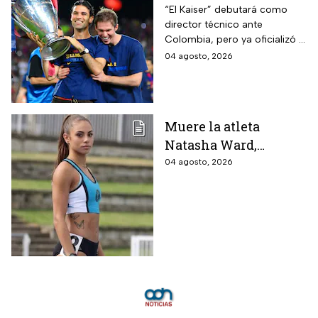
entrenador de la
“El Kaiser” debutará como
director técnico ante
Selección Mexicana
Colombia, pero ya oficializó la
que debutará con
fecha de su primer encuentro
04 agosto, 2026
Colombia, Perú y
contra Estados Unidos, el
EUA?
máximo rival de la zona para
México
Muere la atleta
Natasha Ward,
promesa del atletismo
04 agosto, 2026
mundial a los 21 años
de edad